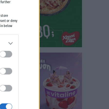
further
 store
grant or deny
 in below