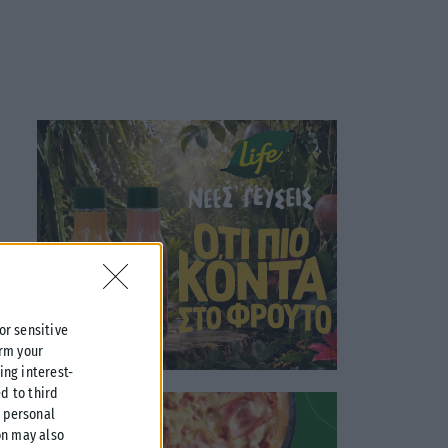
 or sensitive
irm your
ing interest-
d to third
r personal
on may also