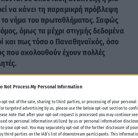
ρεί να κάνει τη παραμικρή πρόβλεψη
η το νήμα του πρωταθλήματος. Σαφώς
όμος, όμως τα μέχρι στιγμής δεδομένα
ί και πως τόσο ο Παναθηναϊκός, όσο
ός που ακολουθούν έχουν πολλές
ητές.
o Not Process My Personal Information
άτω αριθμούς και αποτελέσματα και σας παρουσιάζει
 πρωτάθλημα μεταξύ των ομάδων από την 1η αγωνιστική
o opt-out of the sale, sharing to third parties, or processing of your personal
for targeted advertising by us, please use the below opt-out section to conf
 πρώτη ματιά θα αντικρίσει κανείς πως η απίθανη πορεία του
lease note that after your opt-out request is processed you may continue see
δα του Ιβάν Γιοβάνοβιτς «αέρα» μέχρι και 14 πόντων από
sed on personal information utilized by us or personal information disclose
στε και ο λόγος που δεν βάλαμε σχετικό πινακάκι για τον
 to your opt-out. You may separately opt-out of the further disclosure of you
ημα του πρωταθλήματος στην πρώτη θέση). Διαφορές που
by third parties on the IAB’s list of downstream participants. This informati