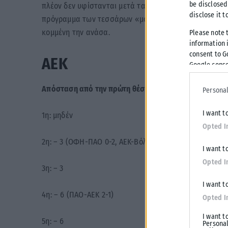
be disclosed
πλέον δεν υφίστανται μετά τα τελευταία αποτελέσμα
disclose it t
πρόγραμμα των τεσσάρων «μονομάχων» σε ένα πρωτά
κομμένη την ανάσα.
Please note 
information i
consent to G
ΑΕΚ
Google conse
Απόσταση από την πρώτη θέση
Personal
I want t
1η: μηδέν
Opted I
2η: – 3 (ΟΦΗ-ΠΑΟ 0-2, ΑΕΚ-Βόλος Ν.Π.Σ. 0-1)
I want t
Opted I
3η: – 3
I want t
4η: – 6 (ΠΑΟ-ΑΕΚ 2-1)
Opted I
I want t
5η: – 6
Personal