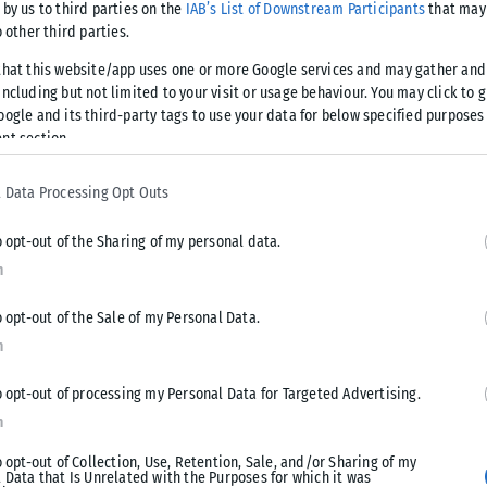
 by us to third parties on the
IAB’s List of Downstream Participants
that may 
τα των Πρασίνων στο πρωτάθλημα. Bonus σε όλα αυτά το
o other third parties.
θλημα που έχει πάρει «φωτιά» και παρακολουθούμε με
that this website/app uses one or more Google services and may gather and
ncluding but not limited to your visit or usage behaviour. You may click to 
oogle and its third-party tags to use your data for below specified purposes
nt section.
 Data Processing Opt Outs
o opt-out of the Sharing of my personal data.
n
o opt-out of the Sale of my Personal Data.
n
o opt-out of processing my Personal Data for Targeted Advertising.
n
o opt-out of Collection, Use, Retention, Sale, and/or Sharing of my
 Data that Is Unrelated with the Purposes for which it was