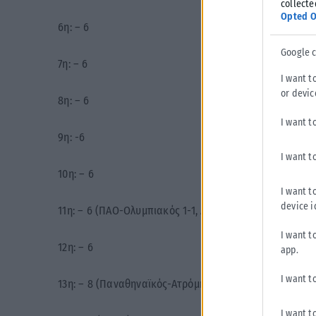
collecte
Opted O
6η: – 6
Google 
7η: – 6
I want t
or devic
8η: – 6
I want t
9η: -6
I want t
10η: – 6
I want t
device i
11η: – 6 (ΠΑΟ-Ολυμπιακός 1-1, Αστέρας Τρίπολης-ΑΕΚ 1-
I want t
12η: – 6
app.
I want t
13η: – 8 (Παναθηναϊκός-Ατρόμητος 2-0, Ολυμπιακός-ΑΕ
I want t