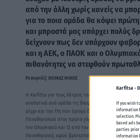
από την άλλη χωρίς κανείς να μπο
για το ποια ομάδα θα κόψει πρώτ
και μπροστά μας υπάρχει πολύς δρ
δείχνουν πως δεν υπάρχουν φαβορ
και η ΑΕΚ, ο ΠΑΟΚ και ο Ολυμπιακ
πιθανότητες να στεφθούν πρωταθλ
Ρεπορτάζ: ΘΩΜΑΣ ΜΙΧΟΣ
Karfitsa -
D
Η Karfitsa για τους λάτρεις της στατιστικής έβαλε κ
αναλυτικά ανά ομάδα τις διαφορές που υπήρχαν στο
If you wish t
information 
μέχρι και την 17η που έχουμε διανύσει. Ρίχνοντας μια
selection. P
Παναθηναϊκού στον πρώτο γύρο, είχαν δώσει στην ομά
based ads ba
τον Ολυμπιακό και 12 από τον ΠΑΟΚ (αυτός είναι άλλω
parties prior
Παναθηναϊκό, αφού βρίσκεται σταθερά από το ξεκίν
information 