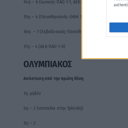
14η: – 6 (Ιωνικός-ΠΑΟ 1-1, ΑΕΚ-Λαμία 3-0)
authenti
15η: – 4 (Παναθηναϊκός-ΟΦΗ 1-1, Βόλος Ν.Π.Σ.-ΑΕΚ 0-4)
16η: – 7 (Λεβαδειακός-Παναθηναϊκός 0-1, ΠΑΣ Γιάννινα
17η: – 4 (ΑΕΚ-ΠΑΟ 1-0)
ΟΛΥΜΠΙΑΚΟΣ
Απόσταση από την πρώτη θέση
1η: μηδέν
2η: – 2 (ισοπαλία στην Τρίπολη)
3η: – 2