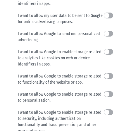
Ήρθε στον ΠΑΟΚ έναντι 5 εκ. ευρώ. Το ξεκίνημά του
identifiers in apps.
εκρηκτικό. Το μειονέκτημά του ο ίδιος του ο εαυτός. Έχασε τη
I want to allow my user data to be sent to Google
θέση του και από εκεί που ήταν έτοιμος για μεταγραφή
for online advertising purposes.
βρέθηκε δανεικός σε ομάδα της Β’ Βραζιλίας. Είχε τα φόντα
I want to allow Google to send me personalized
για μεγάλη καριέρα όμως ποτέ δεν τα κατάφερε. Απολογισμός
advertising.
65 παιχνίδια και 9 γκολ.
I want to allow Google to enable storage related
20. Ροντρίγκο Άλβες (2019-2022)
to analytics like cookies on web or device
identifiers in apps.
Πρόλαβε να παίξει σε 64 παιχνίδια. Δεν είναι και λίγα, όμως
ουδέποτε μπόρεσε να αφήσει το αποτύπωμά του στον
I want to allow Google to enable storage related
σύλλογο. Αποχώρησε κατόπιν δικής του επιθυμίας.
to functionality of the website or app.
I want to allow Google to enable storage related
21. Ντόουγκλας Αουγκούστο (2019-…)
to personalization.
Μέχρι τη στιγμή που γράφονται οι γραμμές αυτές έχει παίξει
σε 108 παιχνίδια με τον ΠΑΟΚ, έχοντας σκοράρει 10 γκολ.
I want to allow Google to enable storage related
Διανύει την τέταρτή του σεζόν στον Δικέφαλο, όντας εκ των
to security, including authentication
functionality and fraud prevention, and other
βασικών ποδοσφαιριστών όλα αυτά τα χρόνια. Καλύπτει όλες
user protection.