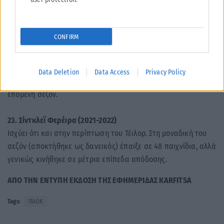
τις θέσεις της μεσαίας γραμμής και κάλλιστα μπορεί να μπει
στο top-5 των πιο επιτυχημένων ποδοσφαιριστών από τη
«χώρα του καφέ» στον Δικέφαλο.
CONFIRM
22. Λούκας Τέιλορ (2021-2022)
Ήρθε, είδε και απήλθε. 29 παιχνίδια συνολικά. Μέτριες
Data Deletion
Data Access
Privacy Policy
εμφανίσεις και ένα προδιαγεγραμμένο τέλος που ήρθε την
επόμενη σεζόν.
23. Σίντκλεϊ Φερέιρα (2021-2022)
Ισχύει ότι και στην περίπτωση του Τέιλορ. Στη μοναδική του
σεζόν (αποκτήθηκε ως δανεικός) έπαιξε σε 48 παιχνίδια, αλλά
γενικώς κινήθηκε σε μέτρια επίπεδα απόδοσης.
ΑΠΟ ΤΗΝ ΕΝΤΥΠΗ ΕΚΔΟΣΗ ΤΗΣ ΕΦΗΜΕΡΙΔΑΣ KARFITSA
Tags:
ΠΑΟΚ