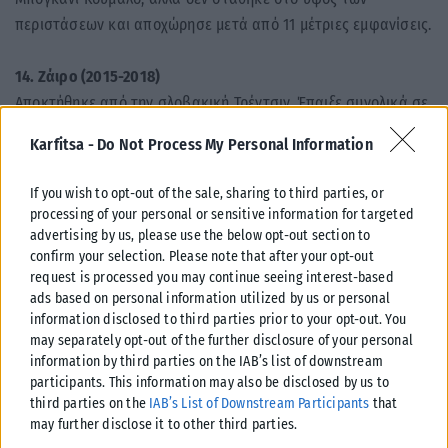
περιστάσεων και αποχώρησε μετά από 11 μέτριες εμφανίσεις.
14. Ζάιρο (2015-2018)
Αποκτήθηκε από την σλοβακική Τρέντσιν. Έπαιξε συνολικά σε
22 παιχνίδια και σκόραρε 2 γκολ. Στη συνέχεια δόθηκε
Karfitsa -
Do Not Process My Personal Information
δανεικός στον ΠΑΣ Γιάννινα πριν μείνει ελεύθερος και
μετακομίσει στην Κύπρο.
If you wish to opt-out of the sale, sharing to third parties, or
processing of your personal or sensitive information for targeted
15. Λέο Μάτος (2016-2021)
advertising by us, please use the below opt-out section to
confirm your selection. Please note that after your opt-out
Έμεινε στον ΠΑΟΚ για πέντε σεζόν. Κατέκτησε ένα
request is processed you may continue seeing interest-based
πρωτάθλημα και τρία κύπελλα. Φόρεσε συνολικά τη φανέλα
ads based on personal information utilized by us or personal
του Δικεφάλου σε 168 παιχνίδια και σημείωσε 26 γκολ.
information disclosed to third parties prior to your opt-out. You
Επιδραστικός και ηγέτης σε όλα του. Αποτελεί ξεχωριστό
may separately opt-out of the further disclosure of your personal
information by third parties on the IAB’s list of downstream
κομμάτι της ιστορίας του ΠΑΟΚ.
participants. This information may also be disclosed by us to
third parties on the
IAB’s List of Downstream Participants
that
16. Πέδρο Ενρίκε (2016-2020)
may further disclose it to other third parties.
Ήρθε με περγαμηνές. Δεν τις δικαίωσε όλες. Στην τετραετή