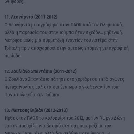
69 φορές.
11. Λεονάρντο (2011-2012)
Ο Λεονάρντο μεταγράφηκε στον ΠΑΟΚ από τον Ολυμπιακό,
αλλά η παρουσία του στην Τούμπα ήταν σχεδόν… μηδενική.
Μέτρησε μόλις μία συμμετοχή εναντίον του Αστέρα στην
Τρίπολη πριν αποχωρήσει στην αμέσως επόμενη μεταγραφική
περίοδο.
12. Ζουλιάνο Σπαντάσιο (2011-2012)
Ο Ζουλιάνο Σπαντάσιο πάτησε στο χορτάρι σε επτά αγώνες
πετυχαίνοντας μάλιστα και ένα ωραίο γκολ εναντίον του
Παναιτωλικού στην Τούμπα.
13. Ματέους Βιβιάν (2012-2013)
Ήρθε στον ΠΑΟΚ το καλοκαίρι του 2012, με τον Γιώργο Δώνη
να τον προορίζει για βασικό σέντερ μπακ μαζί με τον
Μπογκανί Κουμάλο, αλλά δεν στάθηκε στο ύψος των