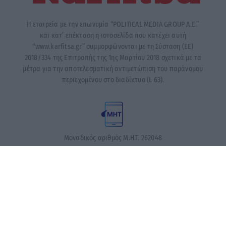
Η εταιρεία με την επωνυμία “POLITICAL MEDIA GROUP A.E.”
και κατ’ επέκταση η ιστοσελίδα που κατέχει αυτή
“www.karfitsa.gr” συμμορφώνονται με τη Σύσταση (ΕΕ)
2018/334 της Επιτροπής της 1ης Μαρτίου 2018 σχετικά με τα
μέτρα για την αποτελεσματική αντιμετώπιση του παράνομου
περιεχομένου στο διαδίκτυο (L 63).
Μοναδικός αριθμός Μ.Η.Τ. 262048
ΤΑ ΠΡΩΤΟΣΕΛΙΔΑ ΣΗΜΕΡΑ