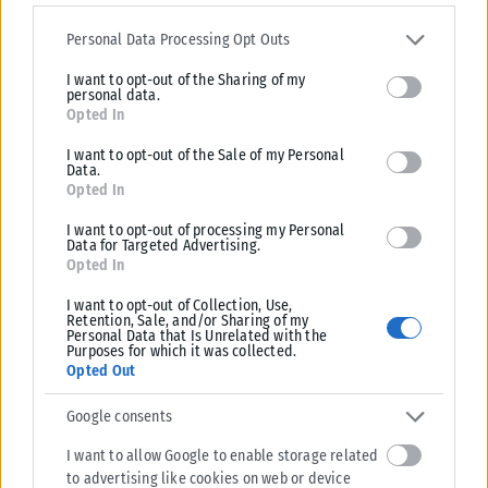
Please note that this website/app uses one or more Google
παρουσία του στον ΠΑΟΚ μέτρησε δύο δανεισμούς σε
services and may gather and store information including but not
Personal Data Processing Opt Outs
Καραμπάχ και Αστάνα. Με τον ΠΑΟΚ έπαιξε συνολικά στις δύο
limited to your visit or usage behaviour. You may click to grant or
θητείες του σε 35 παιχνίδια και σκόραρε 9 γκολ.
I want to opt-out of the Sharing of my
deny consent to Google and its third-party tags to use your data
personal data.
for below specified purposes in below Google consent section.
Opted In
17. Ζοζέ Μαουρίσιο (2017-2020)
I want to opt-out of the Sale of my Personal
‘Έπαιξε 2,5 σεζόν. Αποτέλεσε βασικό μέλος της ομάδας που
Data.
έφτασε στην κατάκτηση του πρωταθλήματος. Πρόσφερε και
Opted In
με το παραπάνω, όντας από τις βασικές επιλογές του
I want to opt-out of processing my Personal
Data for Targeted Advertising.
Λουτσέσκου. 92 ματς και 8 γκολ ο συνολικός απολογισμός
Opted In
του.
I want to opt-out of Collection, Use,
Retention, Sale, and/or Sharing of my
18. Μάρσιο Αζεβέδο (2017-2018)
Personal Data that Is Unrelated with the
Purposes for which it was collected.
Ήρθε ως δανεικός από τη Σαχτάρ. Λίγα πράγματα, όπως και
Opted Out
τα παιχνίδια του. Μόλις 7 συμμετοχές οι 3 στο κύπελλο. Μετά
το τέλος της σεζόν επέστρεψε στην Ουκρανία.
Google consents
I want to allow Google to enable storage related
19. Λέο Ζαμπά (2018-2022)
to advertising like cookies on web or device