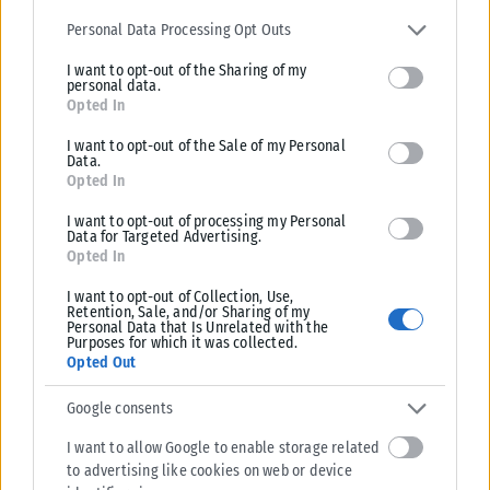
Please note that this website/app uses one or more Google
ΑΥΤΟΔΙΟΊΚΗΣΗ
services and may gather and store information including but not
Personal Data Processing Opt Outs
limited to your visit or usage behaviour. You may click to grant or
Δ. Σιθωνίας: Αρχισαν από τώρα οι διαξιφισμοί για τη δημαρχία
I want to opt-out of the Sharing of my
deny consent to Google and its third-party tags to use your data
Αν και οι αυτοδιοικητικές εκλογές αργούν ακόμη εντούτοις, φαίνεται
personal data.
for below specified purposes in below Google consent section.
Opted In
ότι στο δήμο ΣΙθωνίας οι διαξιφισμοί και οι κόντρες άρχισαν...
ΑΝΑΡΤΉΘΗΚΕ ΑΠΌ
KARFITSANEWS
18/07/2026
I want to opt-out of the Sale of my Personal
Data.
Opted In
I want to opt-out of processing my Personal
Data for Targeted Advertising.
Opted In
I want to opt-out of Collection, Use,
Retention, Sale, and/or Sharing of my
Personal Data that Is Unrelated with the
Purposes for which it was collected.
Opted Out
Google consents
I want to allow Google to enable storage related
to advertising like cookies on web or device
ΑΥΤΟΔΙΟΊΚΗΣΗ