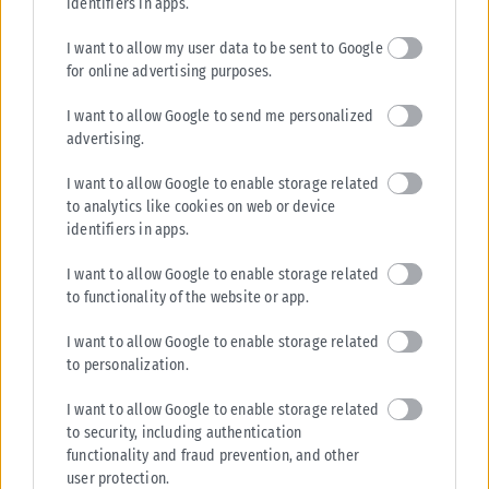
identifiers in apps.
Στέλιος Αγγελούδης: Η Θεσσαλονίκη αποκτά τη χαμένη της
I want to allow my user data to be sent to Google
αυτοπεποίθηση (photo+video)
for online advertising purposes.
«Η πόλη χρειάζεται συνέπεια, σχέδιο, δουλειά, αποτελέσματα. Μια
διοίκηση που δεν κρύβεται πίσω από δυσκολίες και δεν υπόσχεται όσα
I want to allow Google to send me personalized
δεν...
advertising.
ΑΝΑΡΤΉΘΗΚΕ ΑΠΌ
ΓΙΆΝΝΗΣ ΚΟΝΤΟΓΕΏΡΓΟΣ
06/06/2026
I want to allow Google to enable storage related
to analytics like cookies on web or device
identifiers in apps.
I want to allow Google to enable storage related
to functionality of the website or app.
I want to allow Google to enable storage related
to personalization.
I want to allow Google to enable storage related
to security, including authentication
functionality and fraud prevention, and other
user protection.