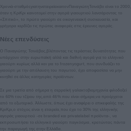
Χρονιά-σταθμόςγιατηνεταιρείακαιτονΠαναγιώτηΤσινάβο είναι το 2000
όταν η ΚριΚρι καινοτομεί στην αγορά γιαουρτιού λανσάροντας το
«Σπιτικό», το πρώτο γιαούρτι σε οικογενειακή συσκευασία, και
γρήγορα κερδίζει τις πρώτες αναφορές στις έρευνες αγοράς.
Νέες επενδύσεις
Ο Παναγιώτης Τσινάβος,βλέποντας τις τεράστιες δυνατότητες που
υπάρχουν στην ευρωπαϊκή αλλά και διεθνή αγορά για το ελληνικό
γιαούρτι κυρίως αλλά και για το frozenyogurt, που συνδυάζει το
γιαούρτι με την απόλαυση του παγωτού, έχει αποφασίσει να μην
κινηθεί σε άλλες κατηγορίες προϊόντων.
Σε μια τριετία από σήμερα η σερραϊκή γαλακτοβιομηχανία φιλοδοξεί
το 60% του τζίρου της,από 46% που είναι σήμερα,να προέρχεται
από το εξωτερικό. Άλλωστε, όπως έχει αναφέρει ο επικεφαλής της
ΚριΚρι,ο στόχος είναι η εταιρεία,που έχει το 30% της ελληνικής
αγοράς γιαουρτιού -σε branded και privatelabel προϊόντα-, να
εκπροσωπήσει το ελληνικό γιαούρτι παγκόσμια, κρατώντας πάντα
την παραγωγή της στην Ελλάδα.