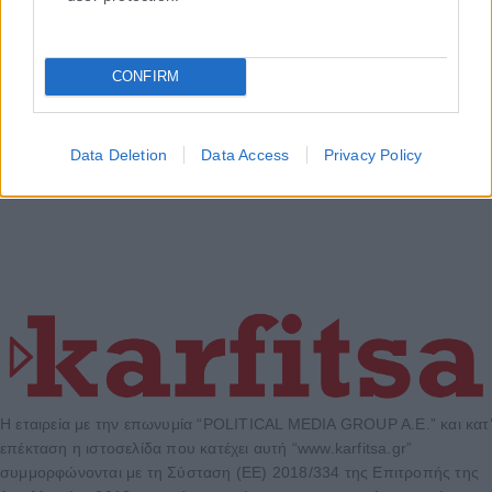
CONFIRM
Data Deletion
Data Access
Privacy Policy
Η εταιρεία με την επωνυμία “POLITICAL MEDIA GROUP A.E.” και κατ’
επέκταση η ιστοσελίδα που κατέχει αυτή “www.karfitsa.gr”
συμμορφώνονται με τη Σύσταση (ΕΕ) 2018/334 της Επιτροπής της