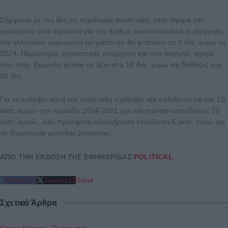
Σύμφωνα με τον ίδιο,τα περιθώρια ανάπτυξης στην αγορά του
γιαουρτιού είναι τεράστια για την ΚριΚρι, αφού συνολικά οι εξαγωγές
του ελληνικού γιαουρτιού εκτιμάται ότι θα φτάσουν τα 5 δισ. ευρώ το
2024. Παράλληλα, προοπτικές υπάρχουν και στο παγωτό, αγορά
που στην Ευρώπη φτάνει σε αξία στα 18 δισ. ευρώ και διεθνώς στα
58 δισ.
Για να καλύψει αυτή την ανάπτυξη σχεδιάζει νέα επένδυση ύψους 10
εκατ. ευρώ -την περίοδο 2014-2021 έχει υλοποιήσει επενδύσεις 78
εκατ. ευρώ-, ενώ πρόσφατα ολοκλήρωσε επένδυση 6 εκατ. ευρώ για
τη δημιουργία μονάδας βιοαερίου.
ΑΠΟ ΤΗΝ ΕΚΔΟΣΗ ΤΗΣ ΕΦΗΜΕΡΙΔΑΣ
POLITICAL
Share
213
Tweet
133
Send
Σχετικά Άρθρα