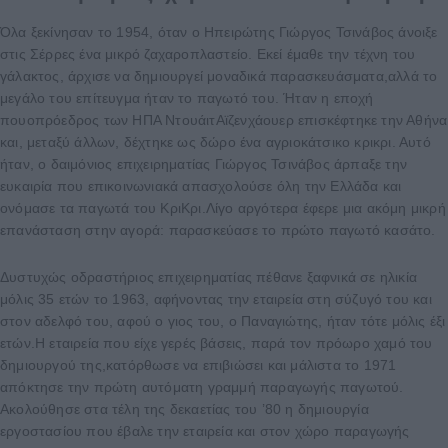
Όλα ξεκίνησαν το 1954, όταν ο Ηπειρώτης Γιώργος Τσινάβος άνοιξε
στις Σέρρες ένα μικρό ζαχαροπλαστείο. Εκεί έμαθε την τέχνη του
γάλακτος, άρχισε να δημιουργεί μοναδικά παρασκευάσματα,αλλά το
μεγάλο του επίτευγμα ήταν το παγωτό του. Ήταν η εποχή
πουοπρόεδρος των ΗΠΑ ΝτουάιτΑϊζενχάουερ επισκέφτηκε την Αθήνα
και, μεταξύ άλλων, δέχτηκε ως δώρο ένα αγριοκάτσικο κρικρι. Αυτό
ήταν, ο δαιμόνιος επιχειρηματίας Γιώργος Τσινάβος άρπαξε την
ευκαιρία που επικοινωνιακά απασχολούσε όλη την Ελλάδα και
ονόμασε τα παγωτά του ΚριΚρι.Λίγο αργότερα έφερε μια ακόμη μικρή
επανάσταση στην αγορά: παρασκεύασε το πρώτο παγωτό κασάτο.
Δυστυχώς οδραστήριος επιχειρηματίας πέθανε ξαφνικά σε ηλικία
μόλις 35 ετών το 1963, αφήνοντας την εταιρεία στη σύζυγό του και
στον αδελφό του, αφού ο γιος του, ο Παναγιώτης, ήταν τότε μόλις έξι
ετών.Η εταιρεία που είχε γερές βάσεις, παρά τον πρόωρο χαμό του
δημιουργού της,κατόρθωσε να επιβιώσει και μάλιστα το 1971
απόκτησε την πρώτη αυτόματη γραμμή παραγωγής παγωτού.
Ακολούθησε στα τέλη της δεκαετίας του ’80 η δημιουργία
εργοστασίου που έβαλε την εταιρεία και στον χώρο παραγωγής