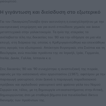
γιαουρτιού.
Η γιγάντωση και διείσδυση στο εξωτερικό
Για τον ΠαναγιώτηΤσινάβο ήταν αυτονόητη η ενασχόλησήτου με την
οικογενειακή επιχείρηση και για αυτό σπούδασε χημικός και έκανε
μεταπτυχιακά στην γαλακτοκομία. Τα ηνία της εταιρείας τα
ανέλαβεστα τέλη της δεκαετίας του ’80 και την οδήγησε σε μια νέα
εποχή, στη διάρκεια της οποίας η ΚριΚριγιγαντώθηκε και επεκτάθηκε
στις αγορές του εξωτερικού. Απόκτησε θυγατρικές στα Σκόπια και τη
Βουλγαρία, ενώ πουλάει προϊόντα της σε Ισραήλ, Ιράκ, Γερμανία,
Ιταλία, Δανία, Γαλλία, Ισπανία κ.α.
Στις δεκαετίες ’80 και ’90 συνεχίστηκε η αναπτυξιακή της πορεία,
αφενός με την κατασκευή νέου εργοστασίου (1987), αφετέρου με την
παραγωγή γιαουρτιού, όταν ξεκινά η παραγωγή παραδοσιακού
πρόβειου και αγελαδινού γιαουρτιού από φρέσκο γάλα του Νομού
Σερρών και, τέλος, με τη δημιουργία υποκαταστήματος στην Αττική,
δημιουργώντας έτσι με σταθερά βήματα ένα πανελλαδικό δίκτυο
διανομής των προϊόντων της.