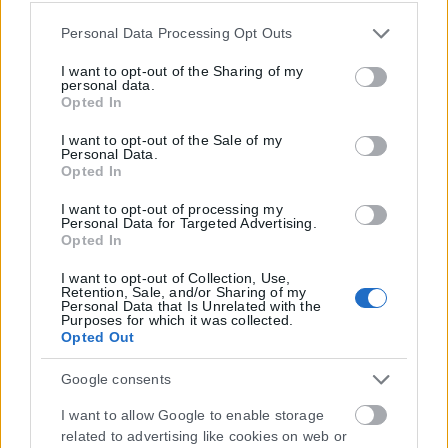
Please note that this website/app uses one or more Google
Personal Data Processing Opt Outs
services and may gather and store information including
but not limited to your visit or usage behaviour. You may
I want to opt-out of the Sharing of my
personal data.
click to grant or deny consent to Google and its third-party
Opted In
tags to use your data for below specified purposes in below
Google consent section.
I want to opt-out of the Sale of my
Personal Data.
Opted In
I want to opt-out of processing my
Personal Data for Targeted Advertising.
Opted In
I want to opt-out of Collection, Use,
Retention, Sale, and/or Sharing of my
Personal Data that Is Unrelated with the
Purposes for which it was collected.
Opted Out
Google consents
I want to allow Google to enable storage
related to advertising like cookies on web or