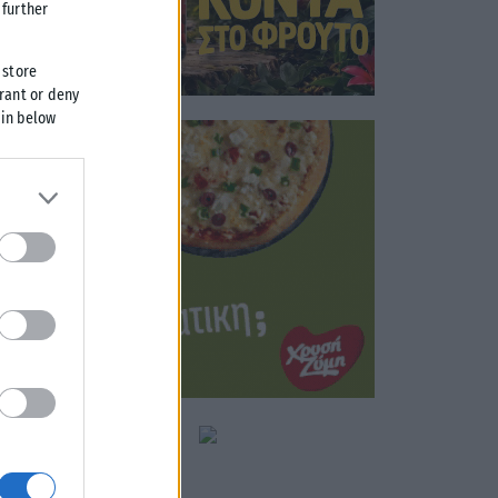
further
 store
grant or deny
 in below