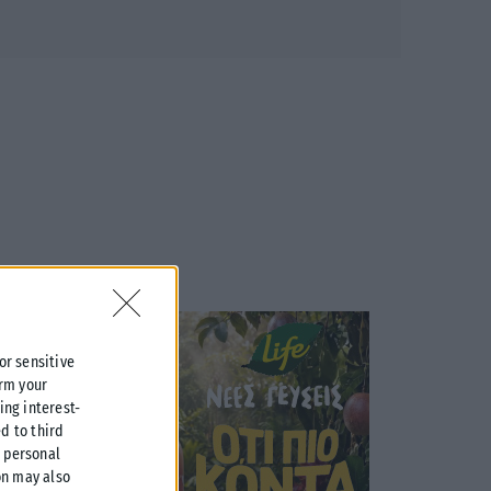
 or sensitive
irm your
ing interest-
d to third
r personal
on may also