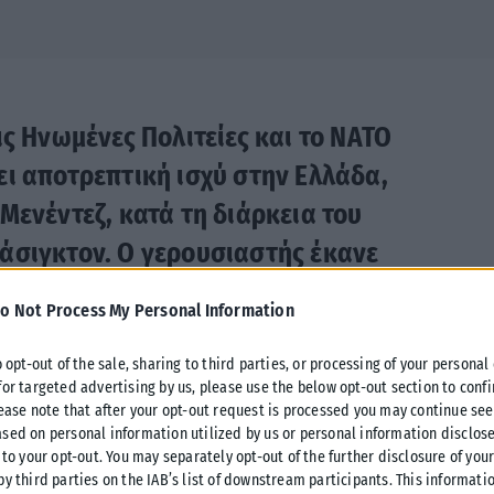
ις Ηνωμένες Πολιτείες και το ΝΑΤΟ
ι αποτρεπτική ισχύ στην Ελλάδα,
Μενέντεζ, κατά τη διάρκεια του
άσιγκτον. Ο γερουσιαστής έκανε
ατα των τελευταίων ετών που έχουν
o Not Process My Personal Information
τική συνεργασία μεταξύ των δύο
ελος τόσο της χώρας μας όσο και των
o opt-out of the sale, sharing to third parties, or processing of your personal
for targeted advertising by us, please use the below opt-out section to conf
lease note that after your opt-out request is processed you may continue see
sed on personal information utilized by us or personal information disclose
οι γείτονες της Ελλάδας που μπορεί να είναι
 to your opt-out. You may separately opt-out of the further disclosure of you
by third parties on the IAB’s list of downstream participants. This informati
, αν είναι ορθό για την Ελλάδα να έχει δηλαδή αυτή τη σχέση