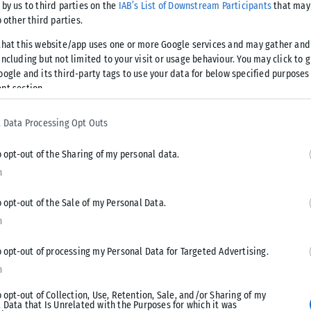
 by us to third parties on the
IAB’s List of Downstream Participants
that may 
τείες. Λοιπόν, περιμένετε ένα λεπτό, θέλετε να χτυπήσετε
o other third parties.
ης Σούδας; Θέλετε να χτυπήσετε μια χώρα που έχει τέτοια
that this website/app uses one or more Google services and may gather and
 πραγματικά ότι είναι έξυπνο; Δεν νομίζω ότι είναι έξυπνο
ncluding but not limited to your visit or usage behaviour. You may click to 
νένας λόγος. Η Ελλάδα δεν έκανε τίποτα για να προκαλέσει
oogle and its third-party tags to use your data for below specified purposes
νιστικά. Αλλά (αυτή η αμυντική συνεργασία) δίνει μια άλλη
nt section.
 μια ενισχυμένη αμυντική θέση μέσα από τη συμμαχία με τις
 Data Processing Opt Outs
o opt-out of the Sharing of my personal data.
n
αντίθεση του στο αίτημα της Τουρκίας για τα F-16, λέγοντας
o opt-out of the Sale of my Personal Data.
επίσης ένα στρατηγικό συμφέρον, δεν έχω πρόβλημα να δώσω
n
ν Σχέσεων που έχει δικαιοδοσία επί του θέματος. Δεν έχω
. Αλλά όταν μια χώρα κάνει ακριβώς τα αντίθετα, τότε ναι,
o opt-out of processing my Personal Data for Targeted Advertising.
πώληση».
n
o opt-out of Collection, Use, Retention, Sale, and/or Sharing of my
 Data that Is Unrelated with the Purposes for which it was