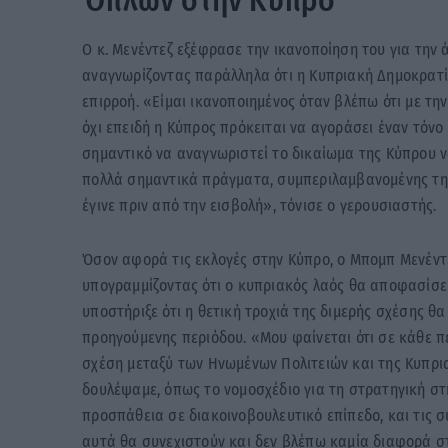
Όπλων στην Κύπρο
Ο κ. Μενέντεζ εξέφρασε την ικανοποίηση του για την
αναγνωρίζοντας παράλληλα ότι η Κυπριακή Δημοκρατία
επιρροή. «Είμαι ικανοποιημένος όταν βλέπω ότι με τη
όχι επειδή η Κύπρος πρόκειται να αγοράσει έναν τόνο
σημαντικό να αναγνωριστεί το δικαίωμα της Κύπρου να
πολλά σημαντικά πράγματα, συμπεριλαμβανομένης της
έγινε πριν από την εισβολή», τόνισε ο γερουσιαστής.
Όσον αφορά τις εκλογές στην Κύπρο, ο Μπομπ Μενέντεζ
υπογραμμίζοντας ότι ο κυπριακός λαός θα αποφασίσει 
υποστήριξε ότι η θετική τροχιά της διμερής σχέσης θ
προηγούμενης περιόδου. «Μου φαίνεται ότι σε κάθε π
σχέση μεταξύ των Ηνωμένων Πολιτειών και της Κυπρι
δουλέψαμε, όπως το νομοσχέδιο για τη στρατηγική στ
προσπάθεια σε διακοινοβουλευτικό επίπεδο, και τις 
αυτά θα συνεχιστούν και δεν βλέπω καμία διαφορά σ