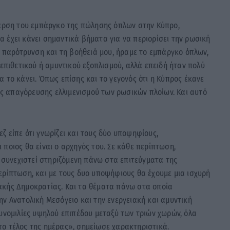
 άρση του εμπάργκο της πώλησης όπλων στην Κύπρο,
 έχει κάνει σημαντικά βήματα για να περιορίσει την ρωσική
ν παρότρυνση και τη βοήθειά μου, ήραμε το εμπάργκο όπλων,
 επιθετικού ή αμυντικού εξοπλισμού, αλλά επειδή ήταν πολύ
 το κάνει. Όπως επίσης και το γεγονός ότι η Κύπρος έκανε
 απαγόρευσης ελλιμενισμού των ρωσικών πλοίων. Και αυτό
 είπε ότι γνωρίζει και τους δύο υποψηφίους,
ποιος θα είναι ο αρχηγός του. Σε κάθε περίπτωση,
α συνεχιστεί στηριζόμενη πάνω στα επιτεύγματα της
ερίπτωση, και με τους δυο υποψήφιους θα έχουμε μια ισχυρή
ακής Δημοκρατίας. Και τα θέματα πάνω στα οποία
ην Ανατολική Μεσόγειο και την ενεργειακή και αμυντική
συνομιλίες υψηλού επιπέδου μεταξύ των τριών χωρών, όλα
το τέλος της ημέρας», σημείωσε χαρακτηριστικά.