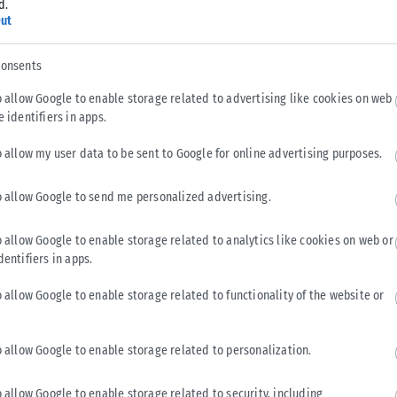
d.
ut
Σχέσεων αποκάλυψε ότι πριν από δυο μέρες άναψε το
consents
Βάσει της διαδικασίας πρέπει να συμφωνήσουν επίσης ο
, καθώς και ο πρόεδρος και ο αντιπρόεδρος στην αντίστοιχη
o allow Google to enable storage related to advertising like cookies on web
Όταν εξασφαλιστεί αυτή η συναίνεση, τότε η αμερικανική
e identifiers in apps.
ην πώληση των F-35 στην Ελλάδα και από εκεί και πέρα θα
o allow my user data to be sent to Google for online advertising purposes.
κύρωση της αμυντικής σύμβασης.
o allow Google to send me personalized advertising.
γραψα το αίτημα για τα F-35 προς την Ελλάδα. Το έκανα όχι
επειδή αυτή είναι μια χώρα που μοιράζεται τις αξίες μας και
o allow Google to enable storage related to analytics like cookies on web or
ς. Για τη δημοκρατία, τα ανθρώπινα δικαιώματα, το κράτος
dentifiers in apps.
υς γείτονές της, αλλά το ακριβώς αντίθετο», τόνισε
o allow Google to enable storage related to functionality of the website or
κή για την Ανατολική Μεσόγειο
o allow Google to enable storage related to personalization.
o allow Google to enable storage related to security, including