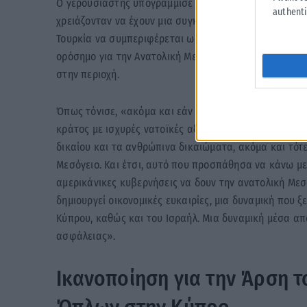
Ο γερουσιαστής υπογράμμισε τον στρατηγικό χαρακτήρ
authenti
χρειάζονταν να έχουν μια συγκεκριμένη ατζέντα για τ
Τουρκία να συμπεριφέρεται ως ένας ιδανικός σύμμαχο
ορόσημο για την Ανατολική Μεσόγειο (East Med Act),
στην περιοχή.
Όπως τόνισε, «ακόμα και εάν η Τουρκία υπό τον Ερντο
κράτος με ισχυρές νατοϊκές αξίες, με το οποίο θα μοι
δικαίου και τα ανθρώπινα δικαιώματα, ακόμα και τότ
Μεσόγειο. Και έτσι, αυτό που προσπάθησα να κάνω με 
αμερικάνικες κυβερνήσεις να δουν την ανατολική Μεσ
δημιουργεί οικονομικές ευκαιρίες, μια δυναμική που 
Κύπρου, καθώς και του Ισραήλ. Μια δυναμική μέσα απ
ασφάλειας».
Ικανοποίηση για την Άρση 