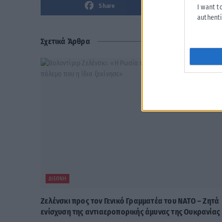
Share
I want t
authenti
Σχετικά Άρθρα
ΔΙΕΘΝΉ
Ζελένσκι προς τον Γενικό Γραμματέα του ΝΑΤΟ – Ζητά
ενίσχυση της αντιαεροπορικής άμυνας της Ουκρανίας