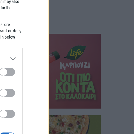
on may also
further
 store
grant or deny
 in below