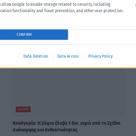
Tweet
Send
o allow Google to enable storage related to security, including
cation functionality and fraud prevention, and other user protection.
CONFIRM
Data Deletion
Data Access
Privacy Policy
ΔΙΕΘΝΉ
Βουλγαρία: Η Σόφια έλαβε 1 δισ. ευρώ από το Σχέδιο
Ανάκαμψης και Ανθεκτικότητας