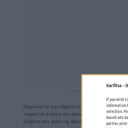
Karfitsa -
D
Protesters try to demolish a fence of a cons
If you wish t
information 
Κλιμακώνεται η αντίδραση κατοίκων και περιβαλλοντ
selection. P
τουριστικά projects που προωθούνται σε παράκτιες π
based ads ba
Σάββατο στις ακτές της Αδριατικής.
parties prior