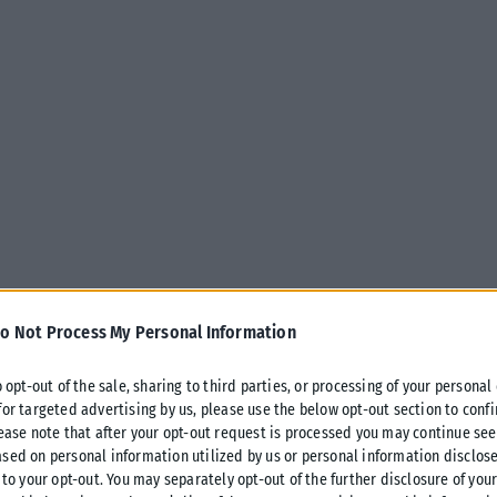
o Not Process My Personal Information
truction site during a rally against plans for building a tourist resort, in the Rrjoll area of 
o opt-out of the sale, sharing to third parties, or processing of your personal
for targeted advertising by us, please use the below opt-out section to conf
ικών οργανώσεων στην Αλβανία απέναντι στα μεγάλα
lease note that after your opt-out request is processed you may continue see
εριοχές της χώρας, με νέο επεισόδιο να καταγράφεται το
sed on personal information utilized by us or personal information disclose
 to your opt-out. You may separately opt-out of the further disclosure of you