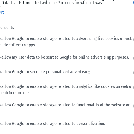
ξιοποίησης προστατευόμενων παράκτιων περιοχών κοντά
 Data that Is Unrelated with the Purposes for which it was
d.
σημαντικό βιότοπο για φλαμίνγκο, θαλάσσιες χελώνες και
ut
ανώσεις προειδοποιούν ότι η εκτεταμένη δόμηση μπορεί να
τημα.
consents
o allow Google to enable storage related to advertising like cookies on web
e identifiers in apps.
Έντι Ράμα συνεχίζει να στηρίζει τα έργα, υποστηρίζοντας
o allow my user data to be sent to Google for online advertising purposes.
ι θα προσελκύσουν σημαντικά ξένα κεφάλαια στη χώρα.
o allow Google to send me personalized advertising.
άνειας, αμφισβητούμενες διαδικασίες παραχώρησης γης και
οχών. Οι διαμαρτυρίες των τελευταίων εβδομάδων έχουν
o allow Google to enable storage related to analytics like cookies on web or
dentifiers in apps.
λοντικής διαμαρτυρίας που έχει γνωρίσει η Αλβανία τα
o allow Google to enable storage related to functionality of the website or
o allow Google to enable storage related to personalization.