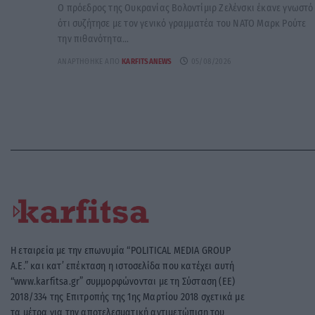
Ο πρόεδρος της Ουκρανίας Βολοντίμιρ Ζελένσκι έκανε γνωστό
ότι συζήτησε με τον γενικό γραμματέα του ΝΑΤΟ Μαρκ Ρούτε
την πιθανότητα...
ΑΝΑΡΤΉΘΗΚΕ ΑΠΌ
KARFITSANEWS
05/08/2026
Η εταιρεία με την επωνυμία “POLITICAL MEDIA GROUP
A.E.” και κατ’ επέκταση η ιστοσελίδα που κατέχει αυτή
“www.karfitsa.gr” συμμορφώνονται με τη Σύσταση (ΕΕ)
2018/334 της Επιτροπής της 1ης Μαρτίου 2018 σχετικά με
τα μέτρα για την αποτελεσματική αντιμετώπιση του