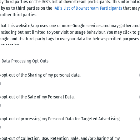
by third parties on the IAB’s list of downstream participants. This informati
 by us to third parties on the
IAB’s List of Downstream Participants
that may 
περιοχή Ριόλ της βορειοδυτικής Αλβανίας και προχώρησαν
o other third parties.
πλεγμάτων που είχαν τοποθετηθεί γύρω από υπό κατασκευή
that this website/app uses one or more Google services and may gather and
ncluding but not limited to your visit or usage behaviour. You may click to 
oogle and its third-party tags to use your data for below specified purposes
 σε εκτάσεις που ανήκουν στις οικογένειές τους και κάνουν
nt section.
 Σύμφωνα με εκπροσώπους των διαμαρτυρόμενων, περίπου
 στην περιοχή και δηλώνουν αποφασισμένες να συνεχίσουν
 Data Processing Opt Outs
o opt-out of the Sharing of my personal data.
n
υ συνδέονται με τον Κούσνερ
o opt-out of the Sale of my Personal Data.
n
ζικές διαδηλώσεις που πραγματοποιήθηκαν στα Τίρανα και σε
 αναπτύξεων που συνδέονται με επενδυτικά σχήματα στα
o opt-out of processing my Personal Data for Targeted Advertising.
ερικανού προέδρου Ντόναλντ Τραμπ.
n
o opt-out of Collection, Use, Retention, Sale, and/or Sharing of my