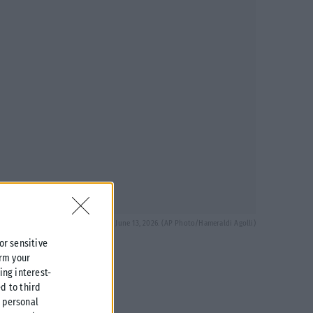
Shkoder, northern Albania, Saturday, June 13, 2026. (AP Photo/Hameraldi Agolli)
 or sensitive
irm your
ing interest-
d to third
r personal