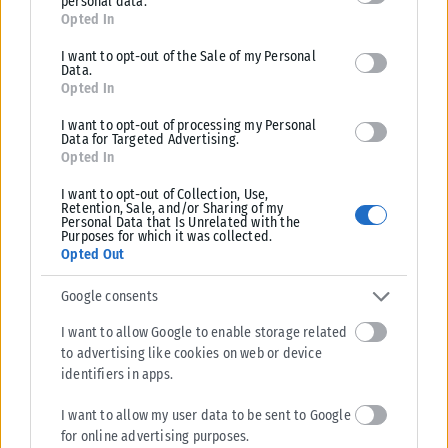
personal data.
for below specified purposes in below Google consent section.
Opted In
I want to opt-out of the Sale of my Personal
ΔΙΕΘΝΉ
Data.
Opted In
Ο Τζάρεντ Λέτο φέρεται να έχασε σημαντικό ρόλο λόγω
καταγγελιών για σεξουαλική παρενόχληση
I want to opt-out of processing my Personal
Data for Targeted Advertising.
Ο Τζάρεντ Λέτο φέρεται, σύμφωνα με δημοσιεύματα, να έχασε έναν
Opted In
σημαντικό κινηματογραφικό ρόλο λόγω κατηγοριών για σεξουαλική
I want to opt-out of Collection, Use,
παρενόχληση που διατυπώνονται...
Retention, Sale, and/or Sharing of my
Personal Data that Is Unrelated with the
ΑΝΑΡΤΉΘΗΚΕ ΑΠΌ
KARFITSANEWS
06/08/2026
Purposes for which it was collected.
Opted Out
Google consents
I want to allow Google to enable storage related
to advertising like cookies on web or device
identifiers in apps.
I want to allow my user data to be sent to Google
for online advertising purposes.