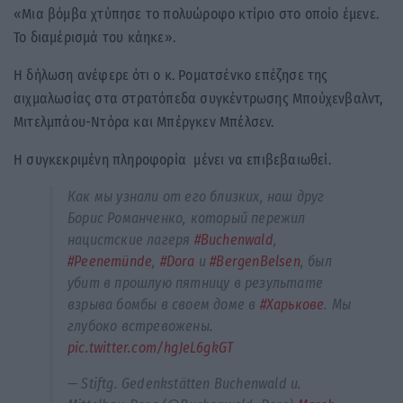
«Μια βόμβα χτύπησε το πολυώροφο κτίριο στο οποίο έμενε.
Το διαμέρισμά του κάηκε».
Η δήλωση ανέφερε ότι ο κ. Ροματσένκο επέζησε της
αιχμαλωσίας στα στρατόπεδα συγκέντρωσης Μπούχενβαλντ,
Μιτελμπάου-Ντόρα και Μπέργκεν Μπέλσεν.
Η συγκεκριμένη πληροφορία μένει να επιβεβαιωθεί.
Как мы узнали от его близких, наш друг
Борис Романченко, который пережил
нацистские лагеря
#Buchenwald
,
#Peenemünde
,
#Dora
и
#BergenBelsen
, был
убит в прошлую пятницу в результате
взрыва бомбы в своем доме в
#Харькове
. Мы
глубоко встревожены.
pic.twitter.com/hgJeL6gkGT
— Stiftg. Gedenkstätten Buchenwald u.