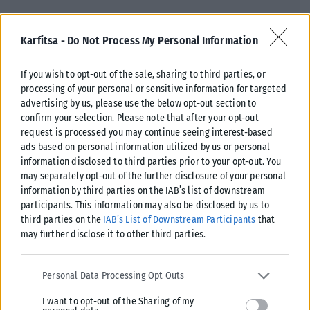
ΔΙΕΘΝΉ
Karfitsa -
Do Not Process My Personal Information
Τραμ συγκρούστηκαν στη Γερμανία: Πάνω από 25 τραυματίες,
οι 3 σοβαρά
If you wish to opt-out of the sale, sharing to third parties, or
Συναγερμός έχει σημάνει στη Γερμανία μετά από σοβαρό τροχαίο που
processing of your personal or sensitive information for targeted
advertising by us, please use the below opt-out section to
σημειώθηκε στο Γκελζενκίρχεν, όταν δύο τραμ συγκρούστηκαν
confirm your selection. Please note that after your opt-out
μετωπικά με αποτέλεσμα...
request is processed you may continue seeing interest-based
ΑΝΑΡΤΉΘΗΚΕ ΑΠΌ
KARFITSANEWS
06/08/2026
ads based on personal information utilized by us or personal
information disclosed to third parties prior to your opt-out. You
may separately opt-out of the further disclosure of your personal
information by third parties on the IAB’s list of downstream
participants. This information may also be disclosed by us to
third parties on the
IAB’s List of Downstream Participants
that
may further disclose it to other third parties.
Please note that this website/app uses one or more Google
services and may gather and store information including but not
Personal Data Processing Opt Outs
limited to your visit or usage behaviour. You may click to grant or
I want to opt-out of the Sharing of my
deny consent to Google and its third-party tags to use your data