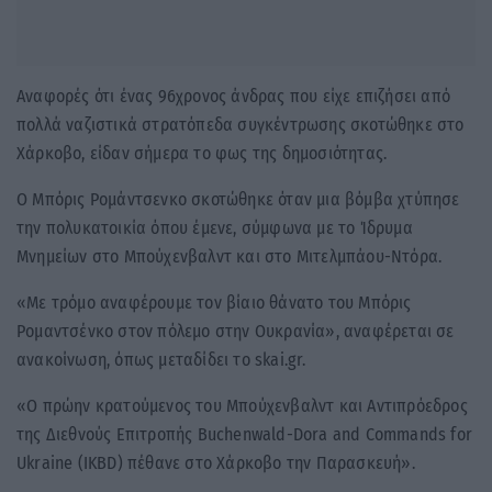
Αναφορές ότι ένας 96χρονος άνδρας που είχε επιζήσει από
πολλά ναζιστικά στρατόπεδα συγκέντρωσης σκοτώθηκε στο
Χάρκοβο, είδαν σήμερα το φως της δημοσιότητας.
Ο Μπόρις Ρομάντσενκο σκοτώθηκε όταν μια βόμβα χτύπησε
την πολυκατοικία όπου έμενε, σύμφωνα με το Ίδρυμα
Μνημείων στο Μπούχενβαλντ και στο Μιτελμπάου-Ντόρα.
«Με τρόμο αναφέρουμε τον βίαιο θάνατο του Μπόρις
Ρομαντσένκο στον πόλεμο στην Ουκρανία», αναφέρεται σε
ανακοίνωση, όπως μεταδίδει το skai.gr.
«Ο πρώην κρατούμενος του Μπούχενβαλντ και Αντιπρόεδρος
της Διεθνούς Επιτροπής Buchenwald-Dora and Commands for
Ukraine (IKBD) πέθανε στο Χάρκοβο την Παρασκευή».