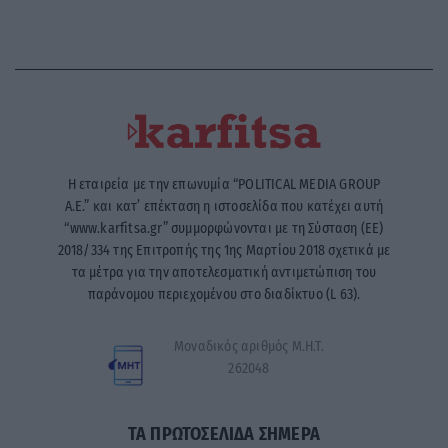
Η εταιρεία με την επωνυμία “POLITICAL MEDIA GROUP
A.E.” και κατ’ επέκταση η ιστοσελίδα που κατέχει αυτή
“www.karfitsa.gr” συμμορφώνονται με τη Σύσταση (ΕΕ)
2018/334 της Επιτροπής της 1ης Μαρτίου 2018 σχετικά με
τα μέτρα για την αποτελεσματική αντιμετώπιση του
παράνομου περιεχομένου στο διαδίκτυο (L 63).
Μοναδικός αριθμός Μ.Η.Τ.
262048
ΤΑ ΠΡΩΤΟΣΕΛΙΔΑ ΣΗΜΕΡΑ