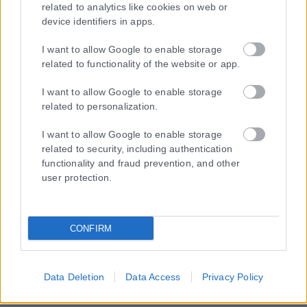
related to analytics like cookies on web or
device identifiers in apps.
I want to allow Google to enable storage
related to functionality of the website or app.
I want to allow Google to enable storage
related to personalization.
I want to allow Google to enable storage
related to security, including authentication
functionality and fraud prevention, and other
Η εταιρεία με την επωνυμία “POLITICAL MEDIA GROUP A.E.” και κατ’
user protection.
επέκταση η ιστοσελίδα που κατέχει αυτή “www.karfitsa.gr”
συμμορφώνονται με τη Σύσταση (ΕΕ) 2018/334 της Επιτροπής της
1ης Μαρτίου 2018 σχετικά με τα μέτρα για την αποτελεσματική
αντιμετώπιση του παράνομου περιεχομένου στο διαδίκτυο (L 63).
CONFIRM
Μοναδικός αριθμός Μ.Η.Τ. 262048
Data Deletion
Data Access
Privacy Policy
ΤΑ ΠΡΩΤΟΣΕΛΙΔΑ ΣΗΜΕΡΑ