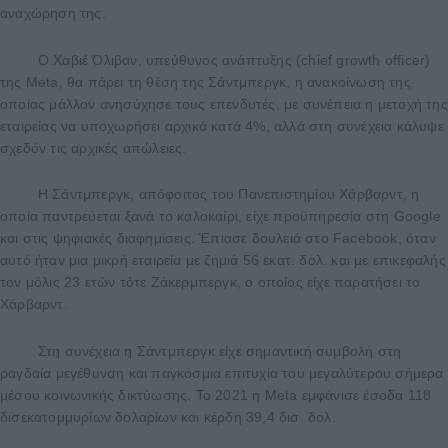
αναχώρηση της.
Ο Χαβιέ Όλιβαν, υπεύθυνος ανάπτυξης (chief growth officer)
της Meta, θα πάρει τη θέση της Σάντμπεργκ, η ανακοίνωση της
οποίας μάλλον ανησύχησε τους επενδυτές, με συνέπεια η μετοχή της
εταιρείας να υποχωρήσει αρχικά κατά 4%, αλλά στη συνέχεια κάλυψε
σχεδόν τις αρχικές απώλειες.
Η Σάντμπεργκ, απόφοιτος του Πανεπιστημίου Χάρβαρντ, η
οποία παντρεύεται ξανά το καλοκαίρι, είχε προϋπηρεσία στη Google
και στις ψηφιακές διαφημίσεις. Έπιασε δουλειά στο Facebook, όταν
αυτό ήταν μια μικρή εταιρεία με ζημιά 56 εκατ. δολ. και με επικεφαλής
τον μόλις 23 ετών τότε Ζάκερμπεργκ, ο οποίος είχε παρατήσει το
Χάρβαρντ.
Στη συνέχεια η Σάντμπεργκ είχε σημαντική συμβολή στη
ραγδαία μεγέθυνση και παγκόσμια επιτυχία του μεγαλύτερου σήμερα
μέσου κοινωνικής δικτύωσης. Το 2021 η Meta εμφάνισε έσοδα 118
δισεκατομμυρίων δολαρίων και κέρδη 39,4 δισ. δολ.