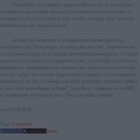
Παράλληλα, η συγγραφή αρκετών βιβλίων για το μάνατζμεντ
προσέδωσε μεγαλύτερη φήμη στη Σάντμπεργκ. Από την άλλη, οι
επικρίσεις κατά του Facebook από πολλές πλευρές είχαν αρνητικό
αντίκτυπο και στο πρόσωπο της.
Σε δική του ανάρτηση, ο Ζάκερμπεργκ χαρακτήρισε την
αναχώρηση της Σάντμπεργκ “το τέλος μιας εποχής”, σημειώνοντας
ότι η εταιρική σχέση τους υπήρξε ασυνήθιστα μακρόχρονη. “Η Σέριλ
οργάνωσε τον τομέα των διαφημίσεων μας, προσέλαβε σπουδαίους
ανθρώπους, διαμόρφωσε την εταιρική μας κουλτούρα και με δίδαξε
πως να ‘τρέχω’ μια εταιρεία. Δημιούργησε ευκαιρίες για εκατομμύρια
ανθρώπους σε όλο τον κόσμο και αξίζει τα εύσημα σε μεγάλο βαθμό
γι’ αυτό που είναι σήμερα η Meta”, πρόσθεσε, σύμφωνα με το BBC,
το πρακτορείο Ρόιτερς και τους “Τάιμς της Νέας Υόρκης”.
πηγή ΑΠΕ ΜΠΕ
Tags:
Facebook
Share
212
Tweet
133
Send