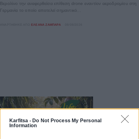
Βερολίνο την αναφερθείσα επίθεση drone εναντίον αεροδρομίου στη
Γερμανία το οποίο αποτελεί σημαντικό...
ΑΝΑΡΤΉΘΗΚΕ ΑΠΌ
ΕΛΕΆΝΑ ΖΑΜΠΆΡΑ
08/08/2026
Karfitsa -
Do Not Process My Personal
Information