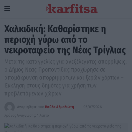
Χαλκιδική: Καθαρίστηκε η
περιοχή γύρω από το
νεκροταφείο της Νέας Τρίγλιας
Μετά τις καταγγελίες για ανεξέλεγκτες απορρίψεις,
ο Δήμος Νέας Προποντίδας προχώρησε σε
απομάκρυνση απορριμμάτων και ξερών χόρτων –
Έκκληση στους δημότες για χρήση των
προβλεπόμενων χώρων
Αναρτήθηκε από
Βούλα Αλμαλιώτη
05/07/2026
Χρόνος Ανάγνωσης: 1 λεπτό