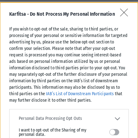
Karfitsa -
Do Not Process My Personal Information
If you wish to opt-out of the sale, sharing to third parties, or
processing of your personal or sensitive information for targeted
advertising by us, please use the below opt-out section to
ΕΛΛΆΔΑ
confirm your selection. Please note that after your opt-out
request is processed you may continue seeing interest-based
Θεσσαλονίκη: Συνελήφθη νεαρός με όπλο ρέπλικα
ads based on personal information utilized by us or personal
Aστυνομικοί στη Θεσσαλονίκη προχώρησαν στη σύλληψη ενός νεαρού
information disclosed to third parties prior to your opt-out. You
may separately opt-out of the further disclosure of your personal
που κατείχε ένα όπλο ρέπλικα. Πρόκειται για γεννηθέντα το 2008, ο
information by third parties on the IAB’s list of downstream
οποίος...
participants. This information may also be disclosed by us to
ΑΝΑΡΤΉΘΗΚΕ ΑΠΌ
ΕΛΕΆΝΑ ΖΑΜΠΆΡΑ
09/08/2026
third parties on the
IAB’s List of Downstream Participants
that
may further disclose it to other third parties.
Please note that this website/app uses one or more Google
services and may gather and store information including but not
Personal Data Processing Opt Outs
limited to your visit or usage behaviour. You may click to grant or
I want to opt-out of the Sharing of my
deny consent to Google and its third-party tags to use your data
personal data.
for below specified purposes in below Google consent section.