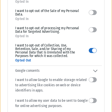
Opted In
I want to opt-out of the Sale of my Personal
Data.
Opted In
I want to opt-out of processing my Personal
Data for Targeted Advertising.
Opted In
ΕΛΛΆΔΑ
I want to opt-out of Collection, Use,
Οριοθετήθηκε μέσα σε μισή ώρα πυρκαγιά σε χαμηλή
Retention, Sale, and/or Sharing of my
Personal Data that Is Unrelated with the
βλάστηση στην περιοχή Πυργαδίκια Χαλκιδικής
Purposes for which it was collected.
Opted Out
Οριοθετήθηκε μέσα σε μισή ώρα πυρκαγιά που εκδηλώθηκε το πρωί
της Κυριακής σε χαμηλή βλάστηση στην περιοχή Πυργαδίκια στη
Google consents
Χαλκιδική,...
I want to allow Google to enable storage related
ΑΝΑΡΤΉΘΗΚΕ ΑΠΌ
ΕΛΕΆΝΑ ΖΑΜΠΆΡΑ
09/08/2026
to advertising like cookies on web or device
identifiers in apps.
I want to allow my user data to be sent to Google
for online advertising purposes.