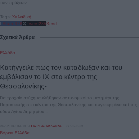
των πράξεων.
Tags:
Χαλκιδική
Share
376
Tweet
235
Send
Σχετικά Άρθρα
Ελλάδα
Κατήγγειλε πως τον καταδίωξαν και του
εμβόλισαν το ΙΧ στο κέντρο της
Θεσσαλονίκης-
Για τροχαίο ατύχημα κλήθηκαν αστυνομικοί το μεσημέρι της
Παρασκευής στο κέντρο της Θεσσαλονίκης και συγκεκριμένα επί της
οδού Αγίου Δημητρίου,...
ΑΝΑΡΤΉΘΗΚΕ ΑΠΌ
ΓΙΏΡΓΟΣ ΜΥΛΩΝΆΣ
07/08/2026
Βόρεια Ελλάδα