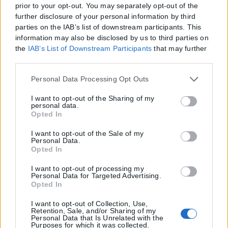
prior to your opt-out. You may separately opt-out of the
further disclosure of your personal information by third
parties on the IAB’s list of downstream participants. This
information may also be disclosed by us to third parties on
the
IAB’s List of Downstream Participants
that may further
disclose it to other third parties.
Please note that this website/app uses one or more Google
Personal Data Processing Opt Outs
services and may gather and store information including
but not limited to your visit or usage behaviour. You may
I want to opt-out of the Sharing of my
personal data.
click to grant or deny consent to Google and its third-party
Opted In
tags to use your data for below specified purposes in below
Google consent section.
I want to opt-out of the Sale of my
Personal Data.
Opted In
I want to opt-out of processing my
Personal Data for Targeted Advertising.
Opted In
I want to opt-out of Collection, Use,
Retention, Sale, and/or Sharing of my
Personal Data that Is Unrelated with the
Purposes for which it was collected.