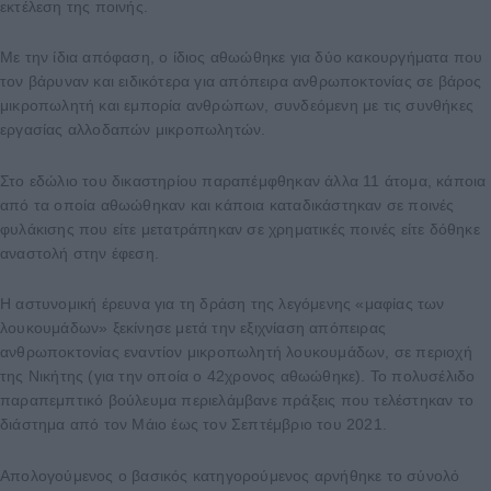
εκτέλεση της ποινής.
Με την ίδια απόφαση, ο ίδιος αθωώθηκε για δύο κακουργήματα που
τον βάρυναν και ειδικότερα για απόπειρα ανθρωποκτονίας σε βάρος
μικροπωλητή και εμπορία ανθρώπων, συνδεόμενη με τις συνθήκες
εργασίας αλλοδαπών μικροπωλητών.
Στο εδώλιο του δικαστηρίου παραπέμφθηκαν άλλα 11 άτομα, κάποια
από τα οποία αθωώθηκαν και κάποια καταδικάστηκαν σε ποινές
φυλάκισης που είτε μετατράπηκαν σε χρηματικές ποινές είτε δόθηκε
αναστολή στην έφεση.
Η αστυνομική έρευνα για τη δράση της λεγόμενης «μαφίας των
λουκουμάδων» ξεκίνησε μετά την εξιχνίαση απόπειρας
ανθρωποκτονίας εναντίον μικροπωλητή λουκουμάδων, σε περιοχή
της Νικήτης (για την οποία ο 42χρονος αθωώθηκε). Το πολυσέλιδο
παραπεμπτικό βούλευμα περιελάμβανε πράξεις που τελέστηκαν το
διάστημα από τον Μάιο έως τον Σεπτέμβριο του 2021.
Απολογούμενος ο βασικός κατηγορούμενος αρνήθηκε το σύνολό