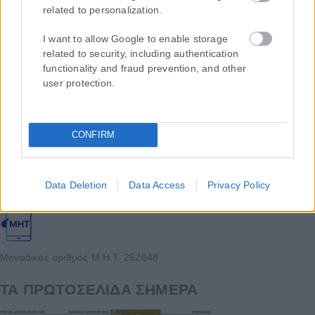
related to personalization.
I want to allow Google to enable storage
related to security, including authentication
functionality and fraud prevention, and other
user protection.
Η εταιρεία με την επωνυμία “POLITICAL MEDIA GROUP A.E.” και κατ’
CONFIRM
επέκταση η ιστοσελίδα που κατέχει αυτή “www.karfitsa.gr”
συμμορφώνονται με τη Σύσταση (ΕΕ) 2018/334 της Επιτροπής της
1ης Μαρτίου 2018 σχετικά με τα μέτρα για την αποτελεσματική
Data Deletion
Data Access
Privacy Policy
αντιμετώπιση του παράνομου περιεχομένου στο διαδίκτυο (L 63).
Μοναδικός αριθμός Μ.Η.Τ. 262048
ΤΑ ΠΡΩΤΟΣΕΛΙΔΑ ΣΗΜΕΡΑ