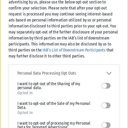
αστικά και πολιτιστικά κέντρα της νεότερης Ελλάδας. Η
advertising by us, please use the below opt-out section to
confirm your selection. Please note that after your opt-out
εκδήλωση πραγματοποιήθηκε στον Ιερό Μητροπολιτικό Ναό
request is processed you may continue seeing interest-based
της Μεταμορφώσεως του Σωτήρος, στον ίδιο χώρο όπου, πριν
ads based on personal information utilized by us or personal
από 200 χρόνια, την ίδια ημερομηνία, είχε τελεστεί η ιστορική
information disclosed to third parties prior to your opt-out. You
ονοματοδοσία της πόλης, γεγονός που προσέδωσε ιδιαίτερο
may separately opt-out of the further disclosure of your personal
information by third parties on the IAB’s list of downstream
συμβολισμό και ιστορική βαρύτητα στη φετινή επέτειο. Η
participants. This information may also be disclosed by us to
διοργάνωση πραγματοποιήθηκε από τον Δήμο Σύρου-
third parties on the
IAB’s List of Downstream Participants
that
Ερμούπολης, σε συνεργασία με την Περιφέρεια Νοτίου
may further disclose it to other third parties.
Αιγαίου και υπό την αιγίδα του Υπουργείου Πολιτισμού και
Please note that this website/app uses one or more Google
του Υπουργείου Ναυτιλίας και Νησιωτικής Πολιτικής.
services and may gather and store information including but not
Personal Data Processing Opt Outs
limited to your visit or usage behaviour. You may click to grant or
Tags:
EnVols
Σύρος
I want to opt-out of the Sharing of my
deny consent to Google and its third-party tags to use your data
personal data.
for below specified purposes in below Google consent section.
Opted In
I want to opt-out of the Sale of my Personal
Data.
Opted In
Σχετικά Άρθρα
I want to opt-out of processing my Personal
Data for Targeted Advertising.