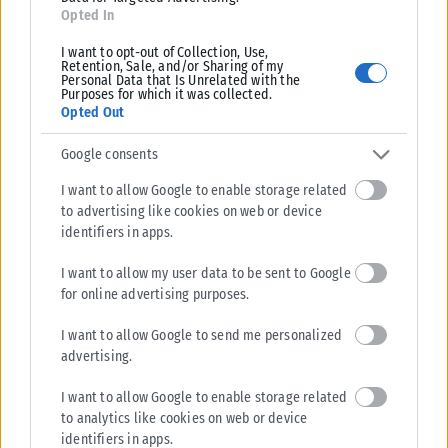
Opted In
I want to opt-out of Collection, Use,
Retention, Sale, and/or Sharing of my
Personal Data that Is Unrelated with the
Purposes for which it was collected.
Opted Out
Google consents
I want to allow Google to enable storage related
to advertising like cookies on web or device
identifiers in apps.
I want to allow my user data to be sent to Google
ΘΕΣΣΑΛΟΝΊΚΗ
for online advertising purposes.
Θεσσαλονίκη: 30χρονος άρπαξε τσάντα από γυναίκα
I want to allow Google to send me personalized
Η ληστεία έγινε χθες το μεσημέρι σε περιοχή της Σίνδου όταν ο
advertising.
30χρονος με Χρήση σωματικής βίας, αφαίρεσε τσάντα από...
I want to allow Google to enable storage related
ΑΝΑΡΤΉΘΗΚΕ ΑΠΌ
KARFITSANEWS
06/08/2026
to analytics like cookies on web or device
identifiers in apps.