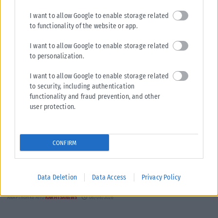
I want to allow Google to enable storage related
to functionality of the website or app.
I want to allow Google to enable storage related
to personalization.
I want to allow Google to enable storage related
to security, including authentication
functionality and fraud prevention, and other
user protection.
ΘΕΣΣΑΛΟΝΊΚΗ
CONFIRM
Θεσσαλονίκη: Οδηγούσε χωρίς άδεια – Προκάλεσε τροχαίο
Πρόκειται για έναν 22χρονο που ενεπλάκη σε τροχαίο ατύχημα με
τραυματισμό ατόμου, χθες το απόγευμα σε περιοχή του Ευόσμου.
Data Deletion
Data Access
Privacy Policy
Όπως...
ΑΝΑΡΤΉΘΗΚΕ ΑΠΌ
KARFITSANEWS
06/08/2026