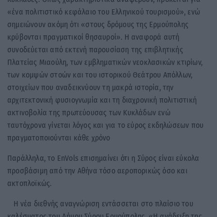
«ένα πολιτιστικό κεφάλαιο του Ελληνικού τουρισμού», ενώ
σημειώνουν ακόμη ότι «στους δρόμους της Ερμούπολης
κρύβονται πραγματικοί θησαυροί». Η αναφορά αυτή
συνοδεύεται από εκτενή παρουσίαση της επιβλητικής
Πλατείας Μιαούλη, των εμβληματικών νεοκλασικών κτιρίων,
των κομψών στοών και του ιστορικού Θεάτρου Απόλλων,
στοιχείων που αναδεικνύουν τη μακρά ιστορία, την
αρχιτεκτονική φυσιογνωμία και τη διαχρονική πολιτιστική
ακτινοβολία της πρωτεύουσας των Κυκλάδων ενώ
ταυτόχρονα γίνεται λόγος και για το εύρος εκδηλώσεων που
πραγματοποιούνται κάθε χρόνο
Παράλληλα, το EnVols επισημαίνει ότι η Σύρος είναι εύκολα
προσβάσιμη από την Αθήνα τόσο αεροπορικώς όσο και
ακτοπλοϊκώς.
Η νέα διεθνής αναγνώριση εντάσσεται στο πλαίσιο του
καλέσματος του Δήμου Σύρου Ερμούπολης. «Η ανάδειξη της