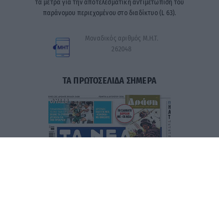
τα μέτρα για την αποτελεσματική αντιμετώπιση του
παράνομου περιεχομένου στο διαδίκτυο (L 63).
Μοναδικός αριθμός Μ.Η.Τ.
262048
ΤΑ ΠΡΩΤΟΣΕΛΙΔΑ ΣΗΜΕΡΑ