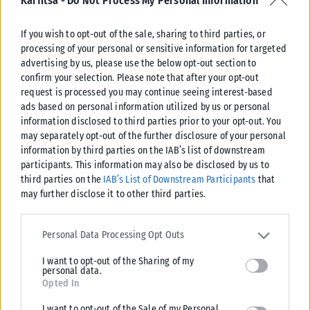
Karfitsa -
Do Not Process My Personal Information
γιατί δεν μπορούσαμε να διακρίνουμε. Ακουγόταν ένας πάρα
πολύ δυνατός βόμβος. Μέσα σε δευτερόλεπτα μάς
If you wish to opt-out of the sale, sharing to third parties, or
προσπέρασε ένα ασημί, μικροκαμωμένο αυτοκίνητο, αυτό
processing of your personal or sensitive information for targeted
προλάβαμε να δούμε. Μας προσπέρασε με ιλιγγιώδη ταχύτητα,
advertising by us, please use the below opt-out section to
τόσο εμάς όσο και τα μπροστινά αυτοκίνητα, κάνοντας ζιγκ-
confirm your selection. Please note that after your opt-out
request is processed you may continue seeing interest-based
ζαγκ.
ads based on personal information utilized by us or personal
information disclosed to third parties prior to your opt-out. You
Μάλιστα, είχα πει και στον σύζυγό μου εκείνη τη στιγμή να
may separately opt-out of the further disclosure of your personal
κάνουμε στην άκρη και να κόψουμε ταχύτητα, γιατί κάποιος
information by third parties on the IAB’s list of downstream
έτρεχε πάρα πολύ. Μας προσπερνάει, συνεχίζει να αυξάνει την
participants. This information may also be disclosed by us to
ταχύτητα, γιατί ακούγαμε την εξάτμιση πάρα πολύ, ενώ είχε
third parties on the
IAB’s List of Downstream Participants
that
may further disclose it to other third parties.
ήδη απομακρυνθεί αρκετά χιλιόμετρα.
Please note that this website/app uses one or more Google
Και μάλιστα εκείνη τη στιγμή λέω και στον σύζυγό μου: “Έτσι
services and may gather and store information including but not
Personal Data Processing Opt Outs
όπως τρέχει, θα σκοτώσει κάποιον”. Και λίγες ώρες μετά
limited to your visit or usage behaviour. You may click to grant or
μάθαμε ότι το συγκεκριμένο αυτοκίνητο, που ταίριαζε και στην
I want to opt-out of the Sharing of my
deny consent to Google and its third-party tags to use your data
personal data.
for below specified purposes in below Google consent section.
περιγραφή του αυτοκινήτου που είχαμε δει, ήταν εκείνο που
Opted In
δυστυχώς σκότωσε τις δύο κοπέλε
ς» δήλωσε χαρακτηριστικά
I want to opt-out of the Sale of my Personal