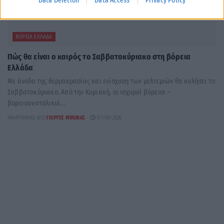
Data Deletion
Data Access
Privacy Policy
ΒΌΡΕΙΑ ΕΛΛΆΔΑ
Πώς θα είναι ο καιρός το Σαββατοκύριακο στη βόρεια
Ελλάδα
Με άνοδο της θερμοκρασίας και ενίσχυση των μελτεμιών θα κυλήσει το
Σαββατοκύριακο. Από την Κυριακή, οι ισχυροί βόρειοι –
βορειοανατολικοί...
ΑΝΑΡΤΉΘΗΚΕ ΑΠΌ
ΓΙΏΡΓΟΣ ΜΥΛΩΝΆΣ
07/08/2026