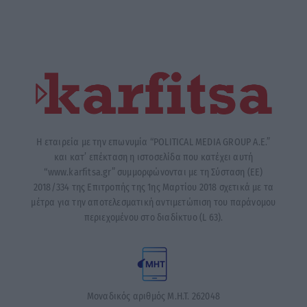
Η εταιρεία με την επωνυμία “POLITICAL MEDIA GROUP A.E.”
και κατ’ επέκταση η ιστοσελίδα που κατέχει αυτή
“www.karfitsa.gr” συμμορφώνονται με τη Σύσταση (ΕΕ)
2018/334 της Επιτροπής της 1ης Μαρτίου 2018 σχετικά με τα
μέτρα για την αποτελεσματική αντιμετώπιση του παράνομου
περιεχομένου στο διαδίκτυο (L 63).
Μοναδικός αριθμός Μ.Η.Τ. 262048