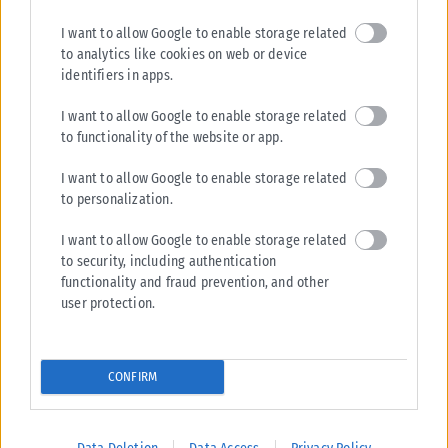
I want to allow Google to enable storage related
ΕΛΛΆΔΑ
to analytics like cookies on web or device
identifiers in apps.
Κατήγγειλε πως τον καταδίωξαν και του εμβόλισαν το ΙΧ στο
κέντρο της Θεσσαλονίκης-
I want to allow Google to enable storage related
to functionality of the website or app.
Για τροχαίο ατύχημα κλήθηκαν αστυνομικοί το μεσημέρι της
Παρασκευής στο κέντρο της Θεσσαλονίκης και συγκεκριμένα επί της
I want to allow Google to enable storage related
οδού Αγίου Δημητρίου,...
to personalization.
ΑΝΑΡΤΉΘΗΚΕ ΑΠΌ
ΓΙΏΡΓΟΣ ΜΥΛΩΝΆΣ
07/08/2026
I want to allow Google to enable storage related
to security, including authentication
functionality and fraud prevention, and other
user protection.
CONFIRM