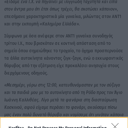
«Είδαμε ένα Ι.Χ. να πηγαίνει με ιλιγγιώδη ταχύτητα και είπα
στον άντρα μου ότι έτσι όπως τρέχει, θα σκοτώσει κάποιον»
,
επεσήμανε χαρακτηριστικά μία γυναίκα, μιλώντας στον ΑΝΤ1
και στην εκπομπή
«Καλημέρα Ελλάδα».
Σύμφωνα με όσα ανέφερε στον ΑΝΤ1 γυναίκα συνοδηγός
τρίτου Ι.Χ., που βρισκόταν σε κοντινή απόσταση από το
σημείο όπου σημειώθηκε το τροχαίο, το όχημα προσπερνούσε
τα άλλα αυτοκίνητα κάνοντας ζιγκ-ζαγκ, ενώ ο εκκωφαντικός
θόρυβος από την εξάτμιση είχε προκαλέσει ανησυχία στους
διερχόμενους οδηγούς.
«Μεσημέρι, γύρω στις 12:00, κατευθυνόμασταν με τον σύζυγο
και τα παιδιά μου με το αυτοκίνητο από τη Ρόδο προς τον Άγιο
Ιωάννη Καλλιθέας. Λίγο μετά τα φανάρια στη διασταύρωση
Κοσκινού, αφού είχαμε περάσει το φανάρι, ακούσαμε πίσω
μας έναν πολύ δυνατό θόρυβο και νομίσαμε ότι γινόταν κάποια
κόντρα, όπως συνηθίζεται στο νησί, με αυτοκίνητο ή μηχανή,