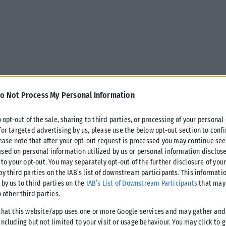
o Not Process My Personal Information
o opt-out of the sale, sharing to third parties, or processing of your personal
for targeted advertising by us, please use the below opt-out section to conf
lease note that after your opt-out request is processed you may continue see
sed on personal information utilized by us or personal information disclose
 to your opt-out. You may separately opt-out of the further disclosure of you
by third parties on the IAB’s list of downstream participants. This informati
ισαν συνολικά 24 αλλοδαπούς πάνω σ ένα
 by us to third parties on the
IAB’s List of Downstream Participants
that may 
ιδιά.
o other third parties.
 Αρχή Σαμοθράκης ενημερώθηκε το πρωί της Τρίτης για την
that this website/app uses one or more Google services and may gather and
ncluding but not limited to your visit or usage behaviour. You may click to 
χή Αγκίστρου Σαμοθράκης.