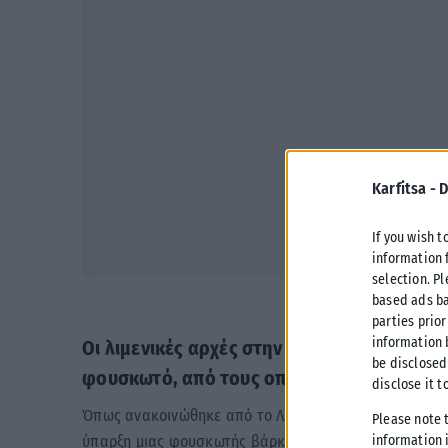
Karfitsa -
D
If you wish t
information 
selection. P
based ads ba
parties prior
information 
Οι λιμενικές αρχές στην Σαμοθράκη εντόπ
be disclosed
φουσκωτό, από τους οποίους οι 11 είναι πα
disclose it t
Όπως ανακοινώθηκε από το Λιμενικό Σώμα, η Λιμενική
Please note 
information i
ύπαρξη μιας φουσκωτής βάρκας στη θαλάσσια περιο