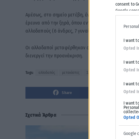
consent to G
Google conse
Αμέσως, στο σημείο μετέβη, ένα περιπολικό σκάφος Λ
έρευνα από την ξηρά, όπου εντόπισαν σε ημιορεινή πε
Personal
αλλοδαπούς (6 άνδρες, 7 γυναίκες και 11 ανήλικους).
I want t
Οι αλλοδαποί μεταφέρθηκαν στο Α’ Λιμενικό Τμήμα Σ
Opted I
διενεργεί την προανάκριση.
I want t
Opted I
Tags:
αλλοδαπός
μετανάστες
ΣΑΜΟΘΡΑΚΗ
I want t
Opted I
Share
I want t
Personal
collecte
Σχετικά Άρθρα
Opted O
Google 