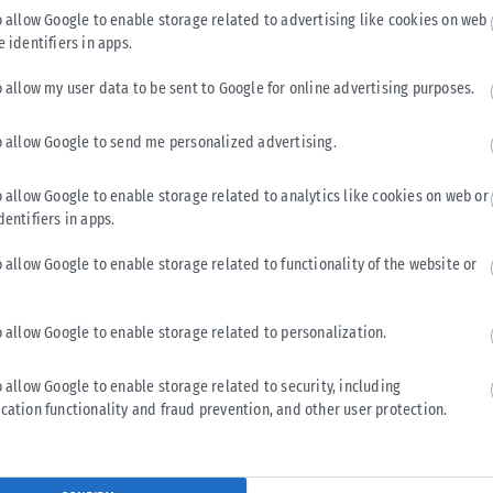
o allow Google to enable storage related to advertising like cookies on web
e identifiers in apps.
o allow my user data to be sent to Google for online advertising purposes.
o allow Google to send me personalized advertising.
o allow Google to enable storage related to analytics like cookies on web or
dentifiers in apps.
ΕΛΛΆΔΑ
o allow Google to enable storage related to functionality of the website or
Ουρές στο Τελωνείο Ευζώνων – Με καθυστερήσεις η
έξοδος από την Ελλάδα
Σημαντικές καθυστερήσεις καταγράφονται στο τελωνείο των
o allow Google to enable storage related to personalization.
Ευζώνων, στο ρεύμα εξόδου από τη χώρα μας, σήμερα
Κυριακή, 9 Αυγούστου. Η αναμονή...
o allow Google to enable storage related to security, including
cation functionality and fraud prevention, and other user protection.
ΑΝΑΡΤΉΘΗΚΕ ΑΠΌ
KARFITSANEWS
09/08/2026