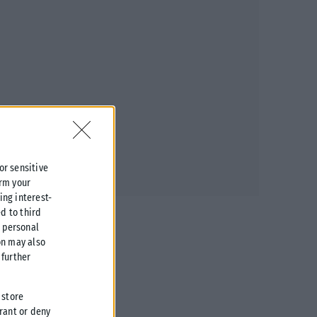
 or sensitive
irm your
ing interest-
d to third
r personal
on may also
further
 store
grant or deny