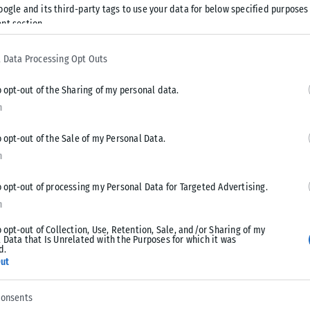
oogle and its third-party tags to use your data for below specified purposes
nt section.
ιμενικού Σώματος, καθώς και ένα περιπολικό όχημα για
ριοχή πλησίον της παραλίας Λαγκαδιώτη είκοσι τέσσερις
 Data Processing Opt Outs
o opt-out of the Sharing of my personal data.
αμοθράκης του Κεντρικού Λιμεναρχείου Αλεξανδρούπολης που
n
o opt-out of the Sale of my Personal Data.
n
o opt-out of processing my Personal Data for Targeted Advertising.
n
Tweet
Send
o opt-out of Collection, Use, Retention, Sale, and/or Sharing of my
 Data that Is Unrelated with the Purposes for which it was
d.
ut
consents