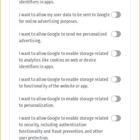
identifiers in apps.
I want to allow my user data to be sent to Google
for online advertising purposes.
I want to allow Google to send me personalized
advertising.
I want to allow Google to enable storage related
to analytics like cookies on web or device
identifiers in apps.
I want to allow Google to enable storage related
ΘΕΣΣΑΛΟΝΊΚΗ
to functionality of the website or app.
Θεσσαλονίκη: 46χρονη έκρυβε ηρωίνη στο πλυντήριο
I want to allow Google to enable storage related
(Βίντεο)
to personalization.
Η 46χρονη συνελήφθη μεσημβρινές ώρες χθες από αστυνομικούς του
Τμήματος Δίωξης Ναρκωτικών της Υποδιεύθυνσης Αντιμετώπισης
I want to allow Google to enable storage related
Οργανωμένου Εγκλήματος Βορείου Ελλάδος, σε...
to security, including authentication
functionality and fraud prevention, and other
ΑΝΑΡΤΉΘΗΚΕ ΑΠΌ
KARFITSANEWS
06/08/2026
user protection.