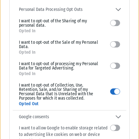
Please note that this website/app uses one or more Google
αντιπεριφερειάρχης ΠΕ Μεσσηνίας, Αναστάσιος
services and may gather and store information including but not
Personal Data Processing Opt Outs
Αδαμόπουλος, ο αντιπεριφερειάρχης ΠΕ Αργολίδος, Βασίλειος
limited to your visit or usage behaviour. You may click to grant or
I want to opt-out of the Sharing of my
deny consent to Google and its third-party tags to use your data
Σιδέρης, και ο αντιπεριφερειάρχης Ενέργειας, Περιβάλλοντος
personal data.
for below specified purposes in below Google consent section.
και Κυκλικής Οικονομίας, Ευστάθιος Αναστόπουλος.
Opted In
I want to opt-out of the Sale of my Personal
Επίσης, συμμετείχαν οι δήμαρχοι ‘Αργους-Μυκηνών, Ιωάννης
Data.
Μαλτέζος, Ερμιονίδας, Ιωάννης Γεωργόπουλος, Μονεμβασιάς,
Opted In
Ηρακλής Τριχείλης, Μεσσήνης, Γεώργιος Αθανασόπουλος και
I want to opt-out of processing my Personal
Καλαμάτας, Αθανάσιος Βασιλόπουλος.
Data for Targeted Advertising.
Opted In
Tags:
ΔΕΥΑ
Σταύρος Παπασταύρου
I want to opt-out of Collection, Use,
Retention, Sale, and/or Sharing of my
Personal Data that Is Unrelated with the
Purposes for which it was collected.
Opted Out
Google consents
Σχετικά Άρθρα
I want to allow Google to enable storage related
to advertising like cookies on web or device