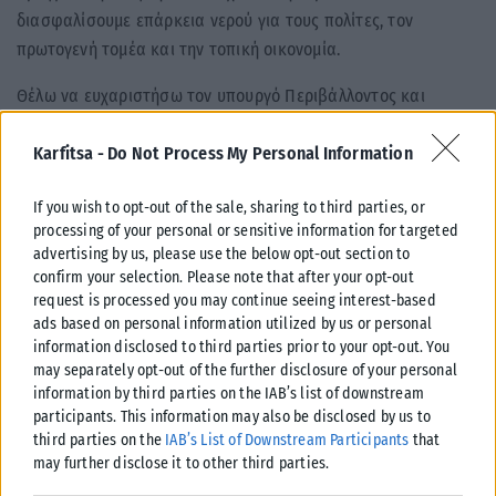
διασφαλίσουμε επάρκεια νερού για τους πολίτες, τον
πρωτογενή τομέα και την τοπική οικονομία.
Θέλω να ευχαριστήσω τον υπουργό Περιβάλλοντος και
Ενέργειας, Σταύρο Παπασταύρου, για την άριστη συνεργασία
και την έμπρακτη στήριξη προς την Πελοπόννησο. Ως
Karfitsa -
Do Not Process My Personal Information
Περιφέρεια θα συνεχίσουμε να συνεργαζόμαστε με την
If you wish to opt-out of the sale, sharing to third parties, or
Πολιτεία και τους δήμους, ώστε κάθε διαθέσιμος πόρος να
processing of your personal or sensitive information for targeted
μετατρέπεται σε έργα με πραγματικό αποτύπωμα για τους
advertising by us, please use the below opt-out section to
πολίτες».
confirm your selection. Please note that after your opt-out
request is processed you may continue seeing interest-based
Στην εκδήλωση που πραγματοποιήθηκε στην Τρίπολη,
ads based on personal information utilized by us or personal
συμμετείχαν ο υφυπουργός Προστασίας του Πολίτη και
information disclosed to third parties prior to your opt-out. You
may separately opt-out of the further disclosure of your personal
βουλευτής Μεσσηνίας, Ιωάννης Λαμπρόπουλος, οι βουλευτές
information by third parties on the IAB’s list of downstream
Μεσσηνίας, Μίλτος Χρυσομάλλης, Περικλής Μαντάς, ο
participants. This information may also be disclosed by us to
περιφερειάρχης Πελοποννήσου, Δημήτριος Πτωχός, ο
third parties on the
IAB’s List of Downstream Participants
that
αναπληρωτής περιφερειάρχης, Χρήστος Λαμπρόπουλος, ο
may further disclose it to other third parties.
αντιπεριφερειάρχης ΠΕ Λακωνίας, Θεόδωρος Βερούτης, ο