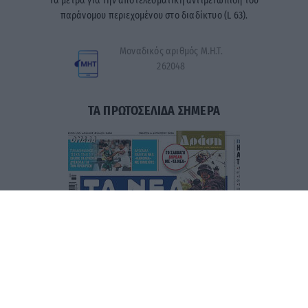
τα μέτρα για την αποτελεσματική αντιμετώπιση του
παράνομου περιεχομένου στο διαδίκτυο (L 63).
Μοναδικός αριθμός Μ.Η.Τ.
262048
ΤΑ ΠΡΩΤΟΣΕΛΙΔΑ ΣΗΜΕΡΑ