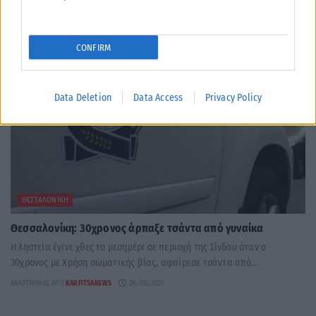
CONFIRM
Data Deletion
Data Access
Privacy Policy
ΘΕΣΣΑΛΟΝΊΚΗ
Θεσσαλονίκη: 30χρονος άρπαξε τσάντα από γυναίκα
Η ληστεία έγινε χθες το μεσημέρι σε περιοχή της Σίνδου όταν ο
30χρονος με Χρήση σωματικής βίας, αφαίρεσε τσάντα από...
ΑΝΑΡΤΉΘΗΚΕ ΑΠΌ
KARFITSANEWS
06/08/2026