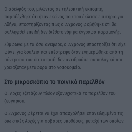
Ο αδελφός του, μιλώντας σε τηλεοπτική εκπομπή,
παραδέχθηκε ότι ήταν εκείνος που του έκλεισε εισιτήριο για
Αθήνα, υποστηρίζοντας πως ο 27χρονος φοβήθηκε ότι θα
συλληφθεί επειδή δεν διέθετε νόμιμα έγγραφα παραμονής.
Σύμφωνα με τα όσα ανέφερε, ο 27χρονος υποστηρίζει ότι είχε
φύγει για δουλειά και επέστρεψε όταν ενημερώθηκε από τη
σύντροφό του ότι το παιδί δεν αντιδρούσε φυσιολογικά και
χρειαζόταν μεταφορά στο νοσοκομείο.
Στο μικροσκόπιο το ποινικό παρελθόν
Οι Αρχές εξετάζουν πλέον εξονυχιστικά το παρελθόν του
ζευγαριού.
Ο 27χρονος φέρεται να έχει απασχολήσει επανειλημμένα τις
διωκτικές Αρχές για σοβαρές υποθέσεις, μεταξύ των οποίων: