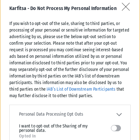
με δεσμίδες χρημάτων
Karfitsa -
Do Not Process My Personal Information
σε ακριβά αυτοκίνητα
If you wish to opt-out of the sale, sharing to third parties, or
processing of your personal or sensitive information for targeted
και σε πολυτελείς χώρους με πισίνες
advertising by us, please use the below opt-out section to
confirm your selection. Please note that after your opt-out
εικόνες που, σύμφωνα με το ρεπορτάζ, δεν συμβαδίζουν με τη
request is processed you may continue seeing interest-based
ζωή που φαίνεται να ζούσε στην πραγματικότητα.
ads based on personal information utilized by us or personal
information disclosed to third parties prior to your opt-out. You
Συγκλονίζει η στάση των παιδιών
may separately opt-out of the further disclosure of your personal
information by third parties on the IAB’s list of downstream
Την ίδια ώρα, ιδιαίτερη συγκίνηση προκαλούν όσα ανέφερε ο
participants. This information may also be disclosed by us to
third parties on the
IAB’s List of Downstream Participants
that
διοικητής του νοσοκομείου για τα υπόλοιπα παιδιά της
may further disclose it to other third parties.
οικογένειας, τα οποία φιλοξενούνται επίσης στο νοσοκομείο.
Please note that this website/app uses one or more Google
Όπως είπε, τα παιδιά δείχνουν ήρεμα και ασφαλή, ενώ —
services and may gather and store information including but not
Personal Data Processing Opt Outs
όπως χαρακτηριστικά σημείωσε — από την ημέρα που
limited to your visit or usage behaviour. You may click to grant or
I want to opt-out of the Sharing of my
deny consent to Google and its third-party tags to use your data
μεταφέρθηκαν στο νοσοκομείο «δεν έχουν αναζητήσει ούτε
personal data.
for below specified purposes in below Google consent section.
μία φορά τη μητέρα ή τον πατέρα τους».
Opted In