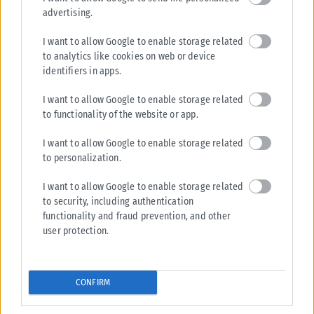
advertising.
I want to allow Google to enable storage related
to analytics like cookies on web or device
identifiers in apps.
ΕΛΛΆΔΑ
I want to allow Google to enable storage related
Θεσσαλονίκη: Οι αλλαγές στις λεωφορειακές γραμμές μόλις
to functionality of the website or app.
ξεκινήσει το Μετρό στην Καλαμαριά
I want to allow Google to enable storage related
Τον ανασχεδιασμό των λεωφορειακών γραμμών που εξυπηρετούν τις
to personalization.
μετακινήσεις των πολιτών στην Καλαμαριά, ανακοίνωσε ο Οργανισμός
Συγκοινωνιακού Έργου Θεσσαλονίκης (ΟΣΕΘ),...
I want to allow Google to enable storage related
to security, including authentication
ΑΝΑΡΤΉΘΗΚΕ ΑΠΌ
ΓΙΏΡΓΟΣ ΜΥΛΩΝΆΣ
07/08/2026
functionality and fraud prevention, and other
user protection.
CONFIRM