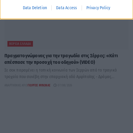
Data Deletion
Data Access
Privacy Policy
ΒΌΡΕΙΑ ΕΛΛΆΔΑ
Πραγματογνώμονας για την τραγωδία στις Σέρρες: «Κάτι
απέσπασε την προσοχή του οδηγού» (VIDEO)
Σε σοκ παραμένει η τοπική κοινωνία των Σερρών από το τραγικό
τροχαίο που συνέβη στην επαρχιακή οδό Αμφίπολης - Δράμας...
ΑΝΑΡΤΉΘΗΚΕ ΑΠΌ
ΓΙΏΡΓΟΣ ΜΥΛΩΝΆΣ
07/08/2026