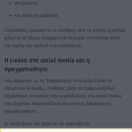
υπεξαίρεση
και άλλες παραβάσεις
Παράλληλα, ερευνώνται οι συνθήκες υπό τις οποίες η μητέρα
φέρεται να έδωσε διαφορετικά στοιχεία ταυτότητας κατά
την άφιξη του παιδιού στο νοσοκομείο.
Η εικόνα στα social media και η
πραγματικότητα
Ενώ σύμφωνα με τις πληροφορίες το ζευγάρι ζούσε σε
εξαιρετικά δύσκολες συνθήκες μέσα σε πρόχειρο ξύλινο
παράπηγμα, οι εικόνες που εμφανίζονταν στα social media
του 27χρονου παρουσιάζουν μια εντελώς διαφορετική
πραγματικότητα.
Σε αναρτήσεις του φέρεται να εμφανίζεται: