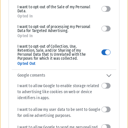
I want to opt-out of the Sale of my Personal
Η υπόθεση παραμένει υπό εντατική διερεύνηση από τις
Data.
Αρχές, ενώ η κατάσταση της 3χρονης εξακολουθεί να
Opted In
χαρακτηρίζεται ιδιαίτερα κρίσιμη.
I want to opt-out of processing my Personal
Data for Targeted Advertising.
Tags:
κακοποίηση
κοριτσάκι
Κρήτη
κρίσιμη κατάσταση
Opted In
I want to opt-out of Collection, Use,
Retention, Sale, and/or Sharing of my
Personal Data that Is Unrelated with the
Purposes for which it was collected.
Opted Out
Σχετικά Άρθρα
Google consents
I want to allow Google to enable storage related
to advertising like cookies on web or device
identifiers in apps.
I want to allow my user data to be sent to Google
for online advertising purposes.
I want to allow Google to send me personalized