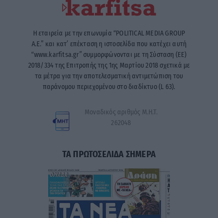
Η εταιρεία με την επωνυμία “POLITICAL MEDIA GROUP
A.E.” και κατ’ επέκταση η ιστοσελίδα που κατέχει αυτή
“www.karfitsa.gr” συμμορφώνονται με τη Σύσταση (ΕΕ)
2018/334 της Επιτροπής της 1ης Μαρτίου 2018 σχετικά με
τα μέτρα για την αποτελεσματική αντιμετώπιση του
παράνομου περιεχομένου στο διαδίκτυο (L 63).
Μοναδικός αριθμός Μ.Η.Τ.
262048
ΤΑ ΠΡΩΤΟΣΕΛΙΔΑ ΣΗΜΕΡΑ