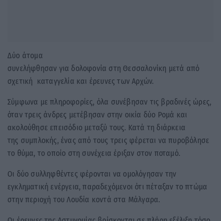
Δύο άτομα
συνελήφθησαν για δολοφονία στη Θεσσαλονίκη μετά από
σχετική καταγγελία και έρευνες των Αρχών.
Σύμφωνα με πληροφορίες, όλα συνέβησαν τις βραδινές ώρες,
όταν τρεις άνδρες μετέβησαν στην οικία δύο Ρομά και
ακολούθησε επεισόδιο μεταξύ τους. Κατά τη διάρκεια
της συμπλοκής, ένας από τους τρεις φέρεται να πυροβόλησε
το θύμα, το οποίο στη συνέχεια έριξαν στον ποταμό.
Οι δύο συλληφθέντες φέρονται να ομολόγησαν την
εγκληματική ενέργεια, παραδεχόμενοι ότι πέταξαν το πτώμα
στην περιοχή του Λουδία κοντά στα Μάλγαρα.
Οι έρευνες της Αστυνομίας βρίσκονται σε πλήρη εξέλιξη τόσο