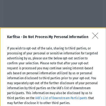
ΟΙΚΟΝΟΜΊΑ
Karfitsa -
Do Not Process My Personal Information
Διευρύνεται η εθνική πρωτοβουλία για τις τιμές στο ράφι των
If you wish to opt-out of the sale, sharing to third parties, or
σούπερ μάρκετ
processing of your personal or sensitive information for targeted
Η εθνική πρωτοβουλία για τη μείωση των τιμών στα βασικά αγαθά
advertising by us, please use the below opt-out section to
διευρύνεται, ενώ κυβέρνηση και αγορά εκφράζουν τη βεβαιότητα ότι...
confirm your selection. Please note that after your opt-out
request is processed you may continue seeing interest-based
ΑΝΑΡΤΉΘΗΚΕ ΑΠΌ
ΕΛΕΆΝΑ ΖΑΜΠΆΡΑ
08/08/2026
ads based on personal information utilized by us or personal
information disclosed to third parties prior to your opt-out. You
may separately opt-out of the further disclosure of your personal
information by third parties on the IAB’s list of downstream
participants. This information may also be disclosed by us to
third parties on the
IAB’s List of Downstream Participants
that
may further disclose it to other third parties.