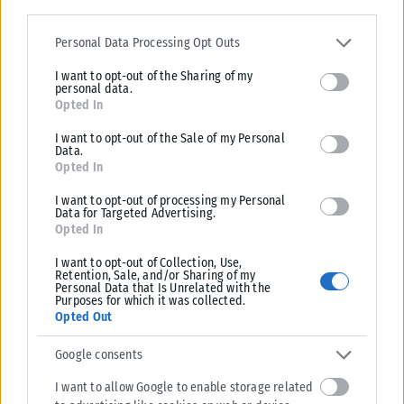
Please note that this website/app uses one or more Google
services and may gather and store information including but not
Personal Data Processing Opt Outs
limited to your visit or usage behaviour. You may click to grant or
I want to opt-out of the Sharing of my
deny consent to Google and its third-party tags to use your data
personal data.
for below specified purposes in below Google consent section.
Opted In
ΕΛΛΆΔΑ
I want to opt-out of the Sale of my Personal
Data.
Opted In
Ειδικό Χωροταξικό για τον Τουρισμό: Οι νέοι κανόνες για
επενδύσεις, νησιά και προορισμούς υπό πίεση
I want to opt-out of processing my Personal
Data for Targeted Advertising.
Το πολιτικό μήνυμα ότι η περαιτέρω ανάπτυξη του ελληνικού
Opted In
τουρισμού δεν μπορεί πλέον να προχωρά αποσπασματικά, αλλά
απαιτεί σαφείς χωρικούς...
I want to opt-out of Collection, Use,
Retention, Sale, and/or Sharing of my
ΑΝΑΡΤΉΘΗΚΕ ΑΠΌ
ΕΛΕΆΝΑ ΖΑΜΠΆΡΑ
08/08/2026
Personal Data that Is Unrelated with the
Purposes for which it was collected.
Opted Out
Google consents
I want to allow Google to enable storage related