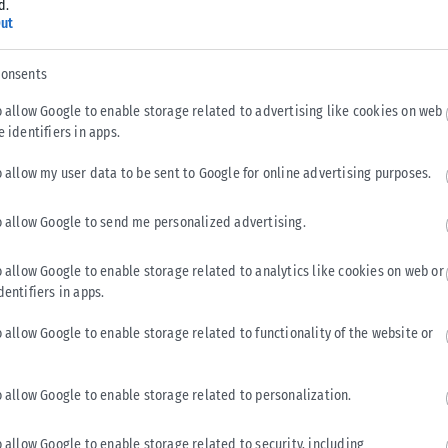
d.
ίζοντας την ενίσχυση των δυνατοτήτων της χώρας σε
ut
consents
ς», με την ένταξη νέων προστατευόμενων περιοχών, αλλά και
o allow Google to enable storage related to advertising like cookies on web
 στην περιφέρεια, με έμφαση σε Ιωάννινα και Θεσσαλονίκη.
e identifiers in apps.
o allow my user data to be sent to Google for online advertising purposes.
o allow Google to send me personalized advertising.
Ημέρα της Μητέρας. Την πρώτη αγκαλιά και το σύμβολο της
 όλους μας. Τέτοιες στιγμές αισθάνομαι κι εγώ κοντά μου τη
o allow Google to enable storage related to analytics like cookies on web or
τητα, αλλά και με τα τεράστια αποθέματα υπομονής και
dentifiers in apps.
έρες για όσα προσφέρουν καθημερινά και αθόρυβα στην
, πια, κοντά μας, ας τις κρατάμε στη μνήμη και στην καρδιά
o allow Google to enable storage related to functionality of the website or
ίζουν.
o allow Google to enable storage related to personalization.
γεγονότα και τις παρεμβάσεις της εβδομάδας που πέρασε.
o allow Google to enable storage related to security, including