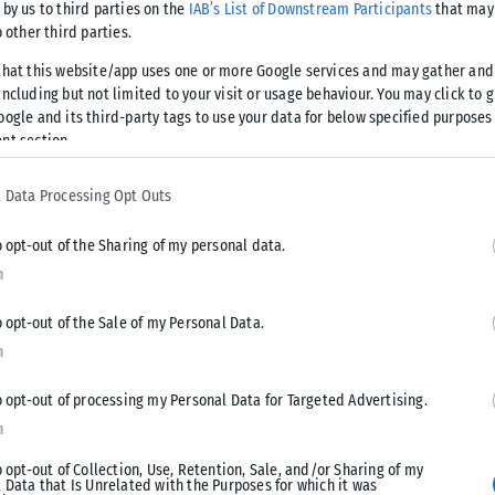
 by us to third parties on the
IAB’s List of Downstream Participants
that may 
αρή και οικονομικά προσιτή ενέργεια, με παράλληλη
o other third parties.
.
that this website/app uses one or more Google services and may gather and
ncluding but not limited to your visit or usage behaviour. You may click to 
ρέους ύψους 6,9 δισ. ευρώ, την οποία χαρακτήρισε κομβική
oogle and its third-party tags to use your data for below specified purposes
ς και τη σταδιακή μείωση του δημόσιου χρέους.
nt section.
ρύθμισης οφειλών, επισημαίνοντας τη σημαντική αύξηση των
 Data Processing Opt Outs
ρνησης σε χώρες του Κόλπου και της Μέσης Ανατολής, με
o opt-out of the Sharing of my personal data.
n
θηκε στην εισαγωγή της Τεχνητής Νοημοσύνης στη
o opt-out of the Sale of my Personal Data.
των διεθνών συνεργασιών της χώρας σε ψηφιακές υποδομές
n
o opt-out of processing my Personal Data for Targeted Advertising.
λάδα
n
o opt-out of Collection, Use, Retention, Sale, and/or Sharing of my
 σχολικών αναβαθμίσεων, μεταφορών και πολιτισμού, καθώς
 Data that Is Unrelated with the Purposes for which it was