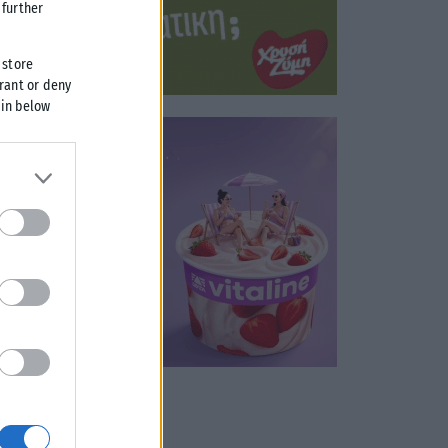
further
 store
grant or deny
 in below