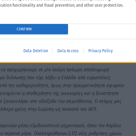
cation functionality and fraud prevention, and other user protection.
ριβάλλοντος και Ενέργειας, που αποκτούν ακόμη μεγαλύτερη
τον Περσικό Κόλπο. Στόχος των ρυθμίσεων είναι η αύξηση της
 μέχρι τέλος του έτους και στο 1 GW το 2027. Ο νέος νόμος
ιτή ενέργεια, με προστασία των περιοχών εντός του δικτύου
CONFIRM
χειρήσεις. Είναι ρυθμίσεις που έρχονται σε συνέχεια της
λευταία 2 χρόνια, πλέον, χώρα που εξάγει ενέργεια αντί να
Data Deletion
Data Access
Privacy Policy
ας να προχωρήσουμε σε μία ακόμη πρόωρη αποπληρωμή
ίων διάσωσης που είχε λάβει η Ελλάδα από ευρωπαϊκές
 από την καθημερινότητα, όμως στην πραγματικότητα αφορούν
 ενισχύεται η σταθερότητα της οικονομίας και η δυνατότητα
 να ξανακυλήσει στα αδιέξοδα του παρελθόντος. Ο στόχος μας
ηλότερο χρέος στην Ευρώπη ως ποσοστό του ΑΕΠ.
ς οφειλών μέσω εξωδικαστικού μηχανισμού, όπου τον Απρίλιο
ο περσινό μήνα. Ολοκληρώθηκαν 2.172 νέες ρυθμίσεις χρεών