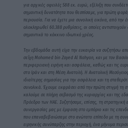
για αρχικές οφειλές 588 εκ. ευρώ, εξέλιξη που συνδέετ
σημαντική δυνατότητα που θεσπίσαμε, για πρώτη φορά,
περιουσία. Για να έχετε μια συνολική εικόνα, από την
ολοκληρωθεί 60.388 ρυθμίσεις, οι οποίες αντιστοιχούν
σημαντικά το κόκκινο ιδιωτικό χρέος.
Την εβδομάδα αυτή είχα την ευκαιρία να συζητήσω α
σεΐχη Mohamed bin Zayed Al Nahyan, και με τον Βασιλιά
περιφερειακή ειρήνη και ασφάλεια, καθώς και τις ευρύ
στο Ιράν και στη Μέση Ανατολή. Η Ανατολική Μεσόγειο
ιδιαίτερης σημασίας για την ασφάλεια και τη σταθερότ
συνολικά. Έχουμε εκφράσει από την πρώτη στιγμή τη σ
καλούμε σε πλήρη σεβασμό της κυριαρχίας και της εδ
Πρόεδρο των ΗΑΕ. Συζητήσαμε, επίσης, τη στρατηγική 
συνεργασίας μας με έμφαση στο εμπόριο και τις επενδ
που επαναβεβαιώσαμε στο ανώτατο επίπεδο με τη συνά
ειρηνικής συνύπαρξης στην περιοχή, ένα μήνυμα περισ