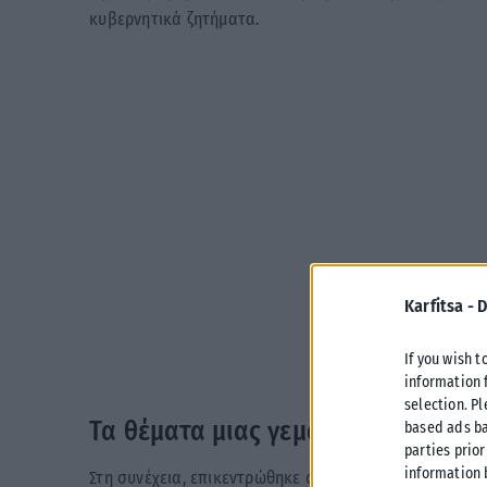
κυβερνητικά ζητήματα.
Karfitsa -
D
If you wish t
information 
selection. P
Τα θέματα μιας γεμάτης εβδομάδα
based ads ba
parties prior
information 
Στη συνέχεια, επικεντρώθηκε στην ενεργειακή πολιτι