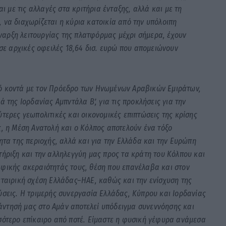
αι με τις αλλαγές στα κριτήρια ένταξης, αλλά και με τη
 να διαχωρίζεται η κύρια κατοικία από την υπόλοιπη
 έναρξη λειτουργίας της πλατφόρμας μέχρι σήμερα, έχουν
 σε αρχικές οφειλές 18,64 δισ. ευρώ που απομειώνουν
πό κοντά με τον Πρόεδρο των Ηνωμένων Αραβικών Εμιράτων,
 της Ιορδανίας Αμπντάλα Β’, για τις προκλήσεις για την
τερες γεωπολιτικές και οικονομικές επιπτώσεις της κρίσης
ς, η Μέση Ανατολή και ο Κόλπος αποτελούν ένα τόξο
ητα της περιοχής, αλλά και για την Ελλάδα και την Ευρώπη
τήριξη και την αλληλεγγύη μας προς τα κράτη του Κόλπου και
αφικής ακεραιότητάς τους, θέση που επανέλαβα και στον
εταιρική σχέση Ελλάδας–ΗΑΕ, καθώς και την ενίσχυση της
ύσεις. Η τριμερής συνεργασία Ελλάδας, Κύπρου και Ιορδανίας
ντησή μας στο Αμάν αποτελεί υπόδειγμα συνεννόησης και
σότερο επίκαιρο από ποτέ. Είμαστε η φυσική γέφυρα ανάμεσα