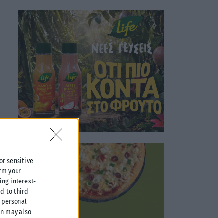
 or sensitive
irm your
ing interest-
d to third
r personal
on may also