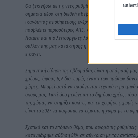
authenti
Θα ξεκινήσω με τις νέες ρυθμίσεις του Υπουργείου Πε
σημασία μέσα στη διεθνή αβεβαιότητα και την κρίση σ
ικανότητας αποθήκευσης ενέργειας από ΑΠΕ στα 700 MW
προβλέπει περισσότερες ΑΠΕ, καθαρότερη και πιο προσ
Natura και πιο λειτουργικές λύσεις για πολίτες και επι
συλλογικής μας κατάκτησης η Ελλάδα να αποτελεί τα τε
εισάγει.
Σημαντική είδηση της εβδομάδας είναι η απόφασή μ
χρέους, ύψους 6,9 δισ. ευρώ, έναντι των πρώτων δανε
χώρες. Μπορεί αυτά να ακούγονται τεχνικά ή μακρινά
όλους μας. Γιατί όσο μειώνεται το δημόσιο χρέος, τόσο
της χώρας να στηρίζει πολίτες και επιχειρήσεις χωρίς
είναι το 2027 να πάψουμε να είμαστε η χώρα με το υψ
Σχετικό και το επόμενο θέμα, που αφορά τις ρυθμίσει
καταγράφηκε αύξηση 51% σε σύγκριση με τον αντίστοιχ