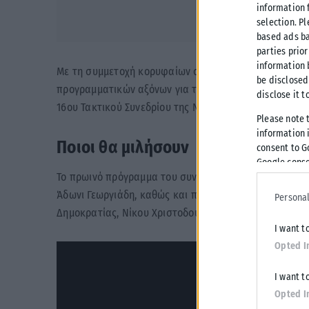
information 
selection. P
based ads ba
parties prior
information 
Με τη συμμετοχή κορυφαίων στελεχών, διεθνών προσω
be disclosed
προγραμματικών αξόνων για την «Ελλάδα του 2030», σ
disclose it t
16ου Τακτικού Συνεδρίου της Νέας Δημοκρατίας.
Please note 
information i
Ποιοι θα μιλήσουν
consent to G
Google conse
Το πρωινό πρόγραμμα του συνεδρίου περιλαμβάνει, ο
Άδωνι Γεωργιάδη, καθώς και παρεμβάσεις διεθνών π
Personal
Δημοκρατίας, Νίκου Χριστοδουλίδη, και του Προέδρο
I want t
Opted I
I want t
Opted I