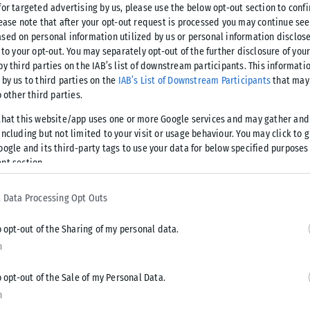
for targeted advertising by us, please use the below opt-out section to conf
lease note that after your opt-out request is processed you may continue see
sed on personal information utilized by us or personal information disclose
 to your opt-out. You may separately opt-out of the further disclosure of you
by third parties on the IAB’s list of downstream participants. This informati
πικοτήτων και με επίκεντρο την εξειδίκευση των
 by us to third parties on the
IAB’s List of Downstream Participants
that may 
υνεχίζονται σήμερα, Σάββατο 16 Μαΐου, οι εργασίες του
o other third parties.
that this website/app uses one or more Google services and may gather and
ncluding but not limited to your visit or usage behaviour. You may click to 
oogle and its third-party tags to use your data for below specified purposes
nt section.
μιλίες των αντιπροέδρων του κόμματος, Κωστή Χατζηδάκη και
ροσκεκλημένων, όπως του Προέδρου της Κυπριακής
 Data Processing Opt Outs
υ του Ευρωπαϊκού Λαϊκού Κόμματος, Μάνφρεντ Βέμπερ.
o opt-out of the Sharing of my personal data.
n
o opt-out of the Sale of my Personal Data.
n