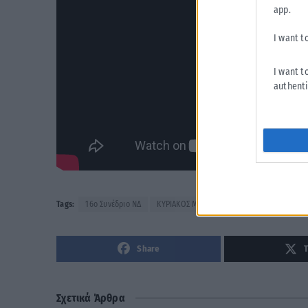
app.
I want t
I want t
authenti
Tags:
16ο Συνέδριο ΝΔ
ΚΥΡΙΑΚΟΣ ΜΗΤΣΟΤΑΚΗΣ
Νέα Δημοκρατί
Share
Σχετικά Άρθρα