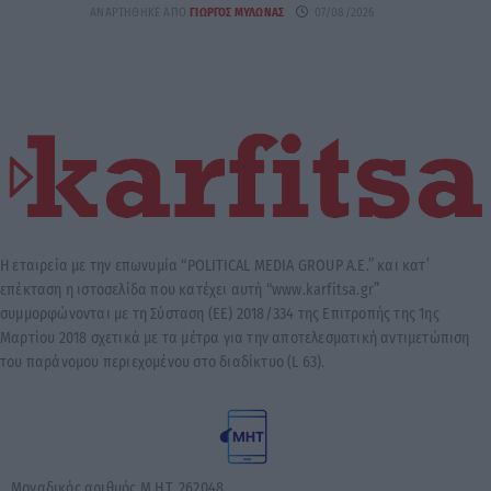
ΑΝΑΡΤΉΘΗΚΕ ΑΠΌ
ΓΙΏΡΓΟΣ ΜΥΛΩΝΆΣ
07/08/2026
Η εταιρεία με την επωνυμία “POLITICAL MEDIA GROUP A.E.” και κατ’
επέκταση η ιστοσελίδα που κατέχει αυτή “www.karfitsa.gr”
συμμορφώνονται με τη Σύσταση (ΕΕ) 2018/334 της Επιτροπής της 1ης
Μαρτίου 2018 σχετικά με τα μέτρα για την αποτελεσματική αντιμετώπιση
του παράνομου περιεχομένου στο διαδίκτυο (L 63).
Μοναδικός αριθμός Μ.Η.Τ. 262048