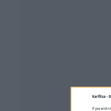
Karfitsa -
D
If you wish t