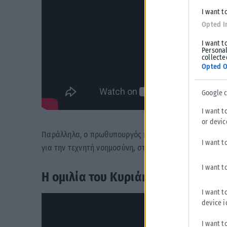
I want t
Opted I
I want t
Personal
collecte
Opted O
Google 
I want t
or devic
Παράλληλα, ο πρωθυπουργός και πρόεδρος της Νέας 
I want t
για την τεχνητή νοημοσύνη, στο πλαίσιο του 16ου Συνε
I want t
Η ομιλία του Κυριάκου Μητσοτάκη
I want t
device i
I want t