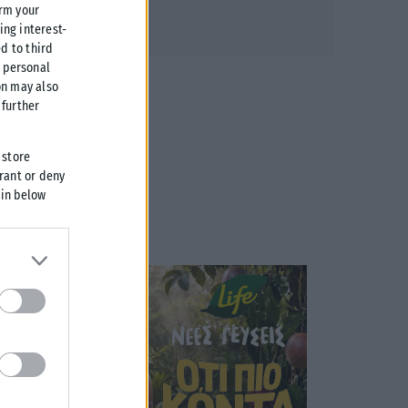
irm your
ing interest-
d to third
r personal
on may also
further
 store
grant or deny
 in below