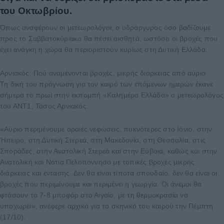
του Οκτωβρίου.
Όπως αναφέρουν οι μετεωρολόγοι, ο υδράργυρος όσο βαδίζουμε
προς το Σαββατοκύριακο θα πέσει αισθητά, ωστόσο οι βροχές που
έχει ανάγκη η χώρα θα περιοριστούν κυρίως στη Δυτική Ελλάδα.
Αρνιακός: Πού αναμένονται βροχές, μικρής διάρκειας από αύριο
Τη δική του πρόγνωση για τον καιρό των επόμενων ημερών έκανε
σήμερα το πρωί στην εκπομπή «Καλημέρα Ελλάδα» ο μετεωρολόγος
του ΑΝΤ1, Τάσος Αρνιακός.
«Αύριο περιμένουμε αραιές νεφώσεις, πυκνότερες στο Ιόνιο, στην
Ήπειρο, στη Δυτική Στερεά, στη Μακεδονία, στη Θεσσαλία, στις
Σποράδες, στην Ανατολική Στερεά και στην Εύβοια, καθώς και στην
Ανατολική και Νότια Πελοπόννησο με τοπικές βροχές μικρής
διάρκειας και έντασης. Δεν θα είναι τίποτα σπουδαίο, δεν θα είναι οι
βροχές που περιμένουμε και περιμένει η γεωργία. Οι άνεμοι θα
φτάσουν τα 7-8 μποφόρ στο Αιγαίο, με τη θερμοκρασία να
υποχωρεί», ανέφερε αρχικά για το σκηνικό του καιρού την Πέμπτη
(17/10).