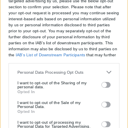
targeted advertising by us, please use the below opt-out
Η θερμοκρασία θα σημειώσει πτώση σε όλη τη χώρα.
section to confirm your selection. Please note that after
your opt-out request is processed you may continue seeing
ΠΡΟΓΝΩΣΗ ΓΙΑ ΤΗΝ ΚΥΡΙΑΚΗ 20/10
interest-based ads based on personal information utilized
by us or personal information disclosed to third parties
Στο Ιόνιο και στα ηπειρωτικά (πλην της Ανατολικής Μακεδονίας και
prior to your opt-out. You may separately opt-out of the
της Θράκης) οι νεφώσεις θα είναι αυξημένες, με τοπικές βροχές και,
further disclosure of your personal information by third
κυρίως στα δυτικά, σποραδικές καταιγίδες. Τα φαινόμενα το βράδυ
parties on the IAB’s list of downstream participants. This
θα περιοριστούν στο Ιόνιο. Στην υπόλοιπη χώρα αναμένονται
information may also be disclosed by us to third parties on
νεφώσεις πρόσκαιρα αυξημένες.
the
IAB’s List of Downstream Participants
that may further
Οι άνεμοι θα πνέουν στα δυτικά ανατολικοί-νοτιοανατολικοί 4 με 6,
disclose it to other third parties.
στο νότιο Ιόνιο 7 και τοπικά 8 μποφόρ. Στα ανατολικά θα πνέουν
βόρειοι-βορειοανατολικοί 4 με 6 και στο Αιγαίο τοπικά 7 μποφόρ.
Please note that this website/app uses one or more Google
Personal Data Processing Opt Outs
Η θερμοκρασία δεν θα σημειώσει αξιόλογη μεταβολή.
services and may gather and store information including
but not limited to your visit or usage behaviour. You may
I want to opt-out of the Sharing of my
personal data.
Share
214
Tweet
134
Send
click to grant or deny consent to Google and its third-party
Opted In
tags to use your data for below specified purposes in below
Google consent section.
Σχετικά Άρθρα
I want to opt-out of the Sale of my
Personal Data.
Opted In
Ελλάδα
I want to opt-out of processing my
Personal Data for Targeted Advertising.