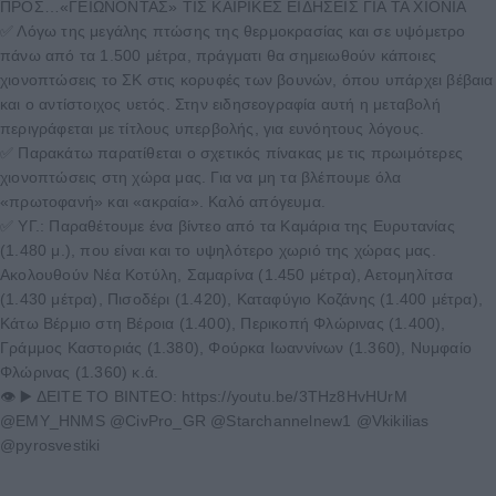
ΠΡΟΣ…«ΓΕΙΩΝΟΝΤΑΣ» ΤΙΣ ΚΑΙΡΙΚΕΣ ΕΙΔΗΣΕΙΣ ΓΙΑ ΤΑ ΧΙΟΝΙΑ
✅ Λόγω της μεγάλης πτώσης της θερμοκρασίας και σε υψόμετρο
πάνω από τα 1.500 μέτρα, πράγματι θα σημειωθούν κάποιες
χιονοπτώσεις το ΣΚ στις κορυφές των βουνών, όπου υπάρχει βέβαια
και ο αντίστοιχος υετός. Στην ειδησεογραφία αυτή η μεταβολή
περιγράφεται με τίτλους υπερβολής, για ευνόητους λόγους.
✅ Παρακάτω παρατίθεται ο σχετικός πίνακας με τις πρωιμότερες
χιονοπτώσεις στη χώρα μας. Για να μη τα βλέπουμε όλα
«πρωτοφανή» και «ακραία». Καλό απόγευμα.
✅ ΥΓ.: Παραθέτουμε ένα βίντεο από τα Καμάρια της Ευρυτανίας
(1.480 μ.), που είναι και το υψηλότερο χωριό της χώρας μας.
Ακολουθούν Nέα Κοτύλη, Σαμαρίνα (1.450 μέτρα), Αετομηλίτσα
(1.430 μέτρα), Πισοδέρι (1.420), Καταφύγιο Κοζάνης (1.400 μέτρα),
Κάτω Βέρμιο στη Βέροια (1.400), Περικοπή Φλώρινας (1.400),
Γράμμος Καστοριάς (1.380), Φούρκα Ιωαννίνων (1.360), Νυμφαίο
Φλώρινας (1.360) κ.ά.
👁️‍ ▶️ ΔΕΙΤΕ ΤΟ ΒΙΝΤΕΟ: https://youtu.be/3THz8HvHUrM
@EMY_HNMS @CivPro_GR @Starchannelnew1 @Vkikilias
@pyrosvestiki