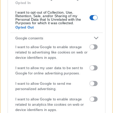
Από σήμερα μόνο με νέου τύπου ταυτότητα
Opted In
ή διαβατήριο τα ταξίδια στο εξωτερικό
I want to opt-out of Collection, Use,
Retention, Sale, and/or Sharing of my
Από σήμερα, 3 Αυγούστου, οι παλαιού τύπου «μπλε» αστυνομικές
Personal Data that Is Unrelated with the
Purposes for which it was collected.
ταυτότητες παύουν να ισχύουν ως ταξιδιωτικά έγγραφα για το
Opted Out
εξωτερικό, με...
Google consents
ΑΝΑΡΤΉΘΗΚΕ ΑΠΌ
KARFITSANEWS
03/08/2026
Ελλάδα
I want to allow Google to enable storage
related to advertising like cookies on web or
Υπουργείο Κλιματικής Κρίσης: Ενέργειες για
device identifiers in apps.
την κρατική αρωγή προς τους
I want to allow my user data to be sent to
πυρόπληκτους
Google for online advertising purposes.
Σε εξέλιξη βρίσκονται οι διαδικασίες κρατικής αρωγής για τις περιοχές
I want to allow Google to send me
που επλήγησαν από τις πρόσφατες πυρκαγιές, με τις αρμόδιες
personalized advertising.
αρχές...
I want to allow Google to enable storage
related to analytics like cookies on web or
ΑΝΑΡΤΉΘΗΚΕ ΑΠΌ
KARFITSANEWS
02/08/2026
device identifiers in apps.