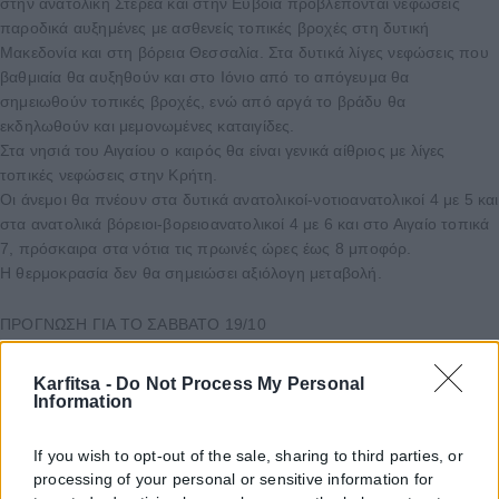
στην ανατολική Στερεά και στην Εύβοια προβλέπονται νεφώσεις
παροδικά αυξημένες με ασθενείς τοπικές βροχές στη δυτική
Μακεδονία και στη βόρεια Θεσσαλία. Στα δυτικά λίγες νεφώσεις που
βαθμιαία θα αυξηθούν και στο Ιόνιο από το απόγευμα θα
σημειωθούν τοπικές βροχές, ενώ από αργά το βράδυ θα
εκδηλωθούν και μεμονωμένες καταιγίδες.
Στα νησιά του Αιγαίου ο καιρός θα είναι γενικά αίθριος με λίγες
τοπικές νεφώσεις στην Κρήτη.
Οι άνεμοι θα πνέουν στα δυτικά ανατολικοί-νοτιοανατολικοί 4 με 5 και
στα ανατολικά βόρειοι-βορειοανατολικοί 4 με 6 και στο Αιγαίο τοπικά
7, πρόσκαιρα στα νότια τις πρωινές ώρες έως 8 μποφόρ.
Η θερμοκρασία δεν θα σημειώσει αξιόλογη μεταβολή.
ΠΡΟΓΝΩΣΗ ΓΙΑ ΤΟ ΣΑΒΒΑΤΟ 19/10
Στο Ιόνιο και στα ηπειρωτικά αναμένονται νεφώσεις αυξημένες με
τοπικές βροχές και, κυρίως στα δυτικά, σποραδικές καταιγίδες. Στην
Karfitsa -
Do Not Process My Personal
υπόλοιπη χώρα προβλέπονται αραιές νεφώσεις που βαθμιαία θα
Information
πυκνώσουν.
Οι άνεμοι θα πνέουν, στα δυτικά νότιοι-νοτιοανατολικοί 4 με 6 και
If you wish to opt-out of the sale, sharing to third parties, or
στο Ιόνιο 7 και βαθμιαία τοπικά 8 μποφόρ. Στα ανατολικά θα πνέουν
processing of your personal or sensitive information for
βόρειοι-βορειοανατολικοί 4 με 6 μποφόρ και τοπικά έως 7 μποφόρ.