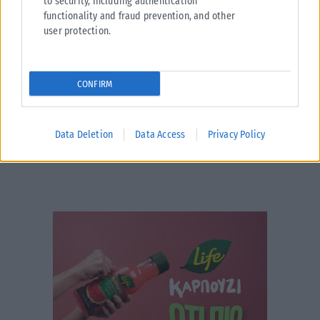
to security, including authentication
Σε εξέλιξη βρίσκονται οι διαδικασίες κρατικής αρωγής για τις περιοχές
functionality and fraud prevention, and other
που επλήγησαν από τις πρόσφατες πυρκαγιές, με τις αρμόδιες αρχές...
user protection.
ΑΝΑΡΤΉΘΗΚΕ ΑΠΌ
KARFITSANEWS
02/08/2026
CONFIRM
Data Deletion
Data Access
Privacy Policy