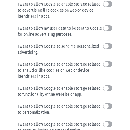
ταυτότητες παύουν να ισχύουν ως ταξιδιωτικά έγγραφα για το
I want to allow Google to enable storage related
εξωτερικό, με...
to advertising like cookies on web or device
ΑΝΑΡΤΉΘΗΚΕ ΑΠΌ
KARFITSANEWS
03/08/2026
identifiers in apps.
I want to allow my user data to be sent to Google
for online advertising purposes.
I want to allow Google to send me personalized
advertising.
I want to allow Google to enable storage related
to analytics like cookies on web or device
identifiers in apps.
I want to allow Google to enable storage related
to functionality of the website or app.
ΕΛΛΆΔΑ
I want to allow Google to enable storage related
to personalization.
Υπουργείο Κλιματικής Κρίσης: Ενέργειες για την κρατική
αρωγή προς τους πυρόπληκτους
I want to allow Google to enable storage related