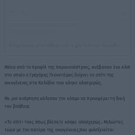
Η δημοσίευση κοινοποιήθηκε από το χρήστη Ναταλι Κακκαβα (@n.kakkava)
Μέσα από το προφίλ της παρουσιάστριας, ανέβασαν ένα κλιπ
στο οποίο ο Γρηγόρης Γκουντάρας δείχνει το σπίτι της
οικογένειας στα Καλύβια που κάηκε ολοσχερώς.
Με μια ανάρτηση κάλεσαν τον κόσμο να προσφέρει τη δική
του βοήθεια.
«Το σπίτι τους όπως βλέπετε κάηκε ολοσχερώς.. Μιλώντας
τώρα με τον πατέρα της οικογένειας,που φιλοξενείται