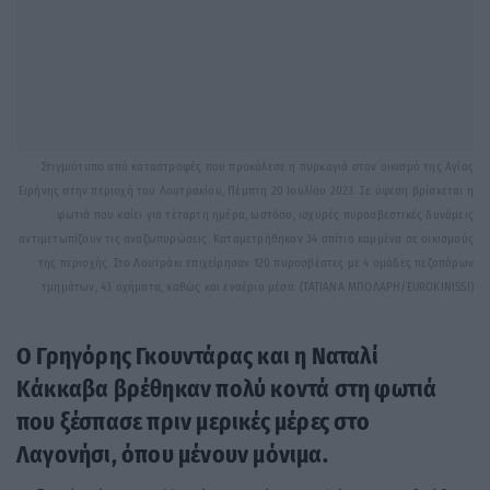
Στιγμιότυπο από καταστροφές που προκάλεσε η πυρκαγιά στον οικισμό της Αγίας
Ειρήνης στην περιοχή του Λουτρακίου, Πέμπτη 20 Ιουλίου 2023. Σε ύφεση βρίσκεται η
φωτιά που καίει για τέταρτη ημέρα, ωστόσο, ισχυρές πυροσβεστικές δυνάμεις
αντιμετωπίζουν τις αναζωπυρώσεις. Καταμετρήθηκαν 34 σπίτια καμμένα σε οικισμούς
της περιοχής. Στο Λουτράκι επιχείρησαν 120 πυροσβέστες με 4 ομάδες πεζοπόρων
τμημάτων, 43 οχήματα, καθώς και εναέρια μέσα. (ΤΑΤΙΑΝΑ ΜΠΟΛΑΡΗ/EUROKINISSI)
Ο Γρηγόρης Γκουντάρας και η Ναταλί
Κάκκαβα βρέθηκαν πολύ κοντά στη φωτιά
που ξέσπασε πριν μερικές μέρες στο
Λαγονήσι, όπου μένουν μόνιμα.