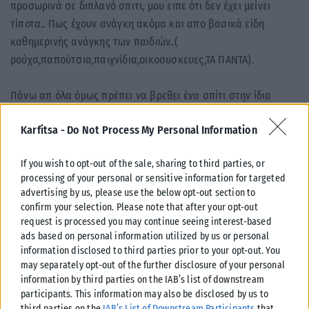
προσωρινά σε διπλανό σπιτι, μου ειπε ότι δεν έχει μείνει
τίποτα.. Πως έχουν ανάγκη ακόμα και απο βασικά είδη
καθημερινής ανάγκης των παιδιών..(
ρούχα,παπούτσια,παιχνίδια,οικοσυσκευες,ΤΑ ΠΑΝΤΑ).
Πάνω απ όλα όμως πρέπει να βρεθει ένα σπίτι στην ίδια
περιοχή να στεγάσει αυτή την οικογένεια.. Τα παιδιά,αγοράκια
Karfitsa -
Do Not Process My Personal Information
ηλικιας 6 και 12 ετών, έχασαν το σπίτι τους,την
καθημερινότητα τους,την ασφάλεια τους. Αυτό που θέλουν
If you wish to opt-out of the sale, sharing to third parties, or
τουλάχιστον,οπως μας ειπαν, είναι να συνεχίσουν να
processing of your personal or sensitive information for targeted
πηγαίνουν στο ίδιο σχολείο και να να μην χάσουν και τους
advertising by us, please use the below opt-out section to
φίλους τους» γράφει, μεταξύ άλλων, στην ανάρτηση.
confirm your selection. Please note that after your opt-out
request is processed you may continue seeing interest-based
Tags:
Φωτιά
ads based on personal information utilized by us or personal
information disclosed to third parties prior to your opt-out. You
may separately opt-out of the further disclosure of your personal
information by third parties on the IAB’s list of downstream
participants. This information may also be disclosed by us to
third parties on the
IAB’s List of Downstream Participants
that