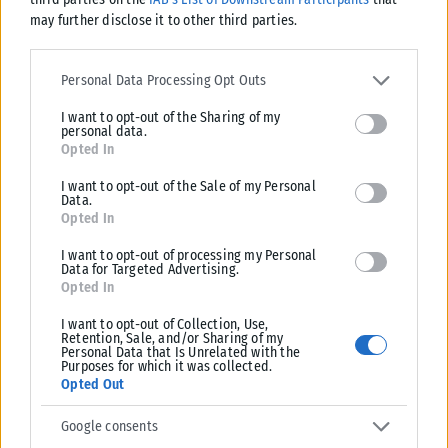
Σχετικά Άρθρα
may further disclose it to other third parties.
Please note that this website/app uses one or more Google
services and may gather and store information including but not
Personal Data Processing Opt Outs
limited to your visit or usage behaviour. You may click to grant or
I want to opt-out of the Sharing of my
deny consent to Google and its third-party tags to use your data
personal data.
for below specified purposes in below Google consent section.
Opted In
I want to opt-out of the Sale of my Personal
Data.
Opted In
I want to opt-out of processing my Personal
Data for Targeted Advertising.
Opted In
I want to opt-out of Collection, Use,
Retention, Sale, and/or Sharing of my
ΕΛΛΆΔΑ
Personal Data that Is Unrelated with the
Purposes for which it was collected.
Από σήμερα μόνο με νέου τύπου ταυτότητα ή διαβατήριο τα
Opted Out
ταξίδια στο εξωτερικό
Google consents
Από σήμερα, 3 Αυγούστου, οι παλαιού τύπου «μπλε» αστυνομικές