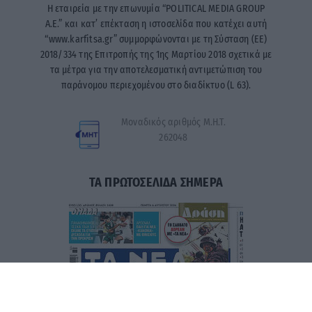
Η εταιρεία με την επωνυμία “POLITICAL MEDIA GROUP
A.E.” και κατ’ επέκταση η ιστοσελίδα που κατέχει αυτή
“www.karfitsa.gr” συμμορφώνονται με τη Σύσταση (ΕΕ)
2018/334 της Επιτροπής της 1ης Μαρτίου 2018 σχετικά με
τα μέτρα για την αποτελεσματική αντιμετώπιση του
παράνομου περιεχομένου στο διαδίκτυο (L 63).
Μοναδικός αριθμός Μ.Η.Τ.
262048
ΤΑ ΠΡΩΤΟΣΕΛΙΔΑ ΣΗΜΕΡΑ