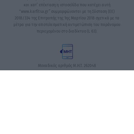
και κατ’ επέκταση η ιστοσελίδα που κατέχει αυτή
“www.karfitsa.gr” συμμορφώνονται με τη Σύσταση (ΕΕ)
2018/334 της Επιτροπής της 1ης Μαρτίου 2018 σχετικά με τα
μέτρα για την αποτελεσματική αντιμετώπιση του παράνομου
περιεχομένου στο διαδίκτυο (L 63).
Μοναδικός αριθμός Μ.Η.Τ. 262048
ΤΑ ΠΡΩΤΟΣΕΛΙΔΑ ΣΗΜΕΡΑ