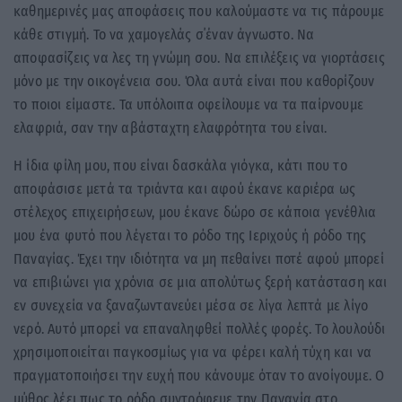
καθημερινές μας αποφάσεις που καλούμαστε να τις πάρουμε
κάθε στιγμή. Το να χαμογελάς σ΄έναν άγνωστο. Να
αποφασίζεις να λες τη γνώμη σου. Να επιλέξεις να γιορτάσεις
μόνο με την οικογένεια σου. Όλα αυτά είναι που καθορίζουν
το ποιοι είμαστε. Τα υπόλοιπα οφείλουμε να τα παίρνουμε
ελαφριά, σαν την αβάσταχτη ελαφρότητα του είναι.
Η ίδια φίλη μου, που είναι δασκάλα γιόγκα, κάτι που το
αποφάσισε μετά τα τριάντα και αφού έκανε καριέρα ως
στέλεχος επιχειρήσεων, μου έκανε δώρο σε κάποια γενέθλια
μου ένα φυτό που λέγεται το ρόδο της Ιεριχούς ή ρόδο της
Παναγίας. Έχει την ιδιότητα να μη πεθαίνει ποτέ αφού μπορεί
να επιβιώνει για χρόνια σε μια απολύτως ξερή κατάσταση και
εν συνεχεία να ξαναζωντανεύει μέσα σε λίγα λεπτά με λίγο
νερό. Αυτό μπορεί να επαναληφθεί πολλές φορές. Το λουλούδι
χρησιμοποιείται παγκοσμίως για να φέρει καλή τύχη και να
πραγματοποιήσει την ευχή που κάνουμε όταν το ανοίγουμε. Ο
μύθος λέει πως το ρόδο συντρόφευε την Παναγία στο