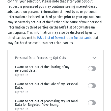
confirm your selection. Please note that after your opt-out
request is processed you may continue seeing interest-based
ads based on personal information utilized by us or personal
information disclosed to third parties prior to your opt-out. You
may separately opt-out of the further disclosure of your personal
information by third parties on the IAB’s list of downstream
participants. This information may also be disclosed by us to
third parties on the
IAB’s List of Downstream Participants
that
may further disclose it to other third parties.
Please note that this website/app uses one or more Google
services and may gather and store information including but not
Personal Data Processing Opt Outs
limited to your visit or usage behaviour. You may click to grant or
I want to opt-out of the Sharing of my
deny consent to Google and its third-party tags to use your data
personal data.
for below specified purposes in below Google consent section.
Opted In
ΕΛΛΆΔΑ
I want to opt-out of the Sale of my Personal
Από σήμερα μόνο με νέου τύπου ταυτότητα ή διαβατήριο τα
Data.
ταξίδια στο εξωτερικό
Opted In
Από σήμερα, 3 Αυγούστου, οι παλαιού τύπου «μπλε» αστυνομικές
I want to opt-out of processing my Personal
ταυτότητες παύουν να ισχύουν ως ταξιδιωτικά έγγραφα για το
Data for Targeted Advertising.
εξωτερικό, με...
Opted In