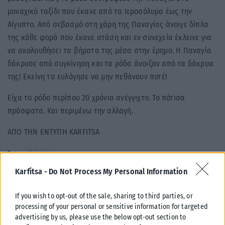
μοναχικό ταξίδι που έκανε από τα Ιεροσόλυμα έως την
Αίγυπτο. Από σεβασμό στη χάρη της Παναγίας άνοιγε δίπλα
της κάθε φορά που έκανε στάση και εν συνεχεία έκλεινε για
να ακολουθήσει τα βήματα της μέσα στην έρημο. Η Παναγία
δάκρυσε από συγκίνηση και τα ρόδα άνοιξαν από τα δάκρυα
της! Εκείνη τα ευλόγησε να μην πεθάνουν ποτέ!
Είχα το ρόδο περίπου 20 χρόνια ανέγγιχτο. Το πότισα
πρόσφατα. Και περιμένω την αλλαγή.
ΑΠΟ ΤΗΝ ΕΝΤΥΠΗ KARFITSA
Tags:
Απόψεις
Karfitsa -
Do Not Process My Personal Information
If you wish to opt-out of the sale, sharing to third parties, or
processing of your personal or sensitive information for targeted
advertising by us, please use the below opt-out section to
Σχετικά Άρθρα