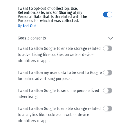
ΑΝΑΡΤΉΘΗΚΕ ΑΠΌ
KARFITSANEWS
03/08/2026
I want to opt-out of Collection, Use,
Retention, Sale, and/or Sharing of my
Personal Data that Is Unrelated with the
Purposes for which it was collected.
Opted Out
Google consents
I want to allow Google to enable storage related
to advertising like cookies on web or device
identifiers in apps.
I want to allow my user data to be sent to Google
for online advertising purposes.
I want to allow Google to send me personalized
ΕΛΛΆΔΑ
advertising.
Υπουργείο Κλιματικής Κρίσης: Ενέργειες για την κρατική
I want to allow Google to enable storage related
αρωγή προς τους πυρόπληκτους
to analytics like cookies on web or device
identifiers in apps.
Σε εξέλιξη βρίσκονται οι διαδικασίες κρατικής αρωγής για τις περιοχές
που επλήγησαν από τις πρόσφατες πυρκαγιές, με τις αρμόδιες αρχές...