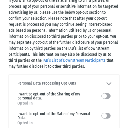
If you wish to opt-out of the sale, sharing to third parties, or
processing of your personal or sensitive information for targeted
advertising by us, please use the below opt-out section to
confirm your selection. Please note that after your opt-out
request is processed you may continue seeing interest-based
ads based on personal information utilized by us or personal
information disclosed to third parties prior to your opt-out. You
may separately opt-out of the further disclosure of your personal
information by third parties on the IAB’s list of downstream
participants. This information may also be disclosed by us to
ΕΛΛΆΔΑ
third parties on the
IAB’s List of Downstream Participants
that
may further disclose it to other third parties.
Υπουργείο Κλιματικής Κρίσης: Ενέργειες για την κρατική
αρωγή προς τους πυρόπληκτους
Please note that this website/app uses one or more Google
services and may gather and store information including but not
Personal Data Processing Opt Outs
Σε εξέλιξη βρίσκονται οι διαδικασίες κρατικής αρωγής για τις περιοχές
limited to your visit or usage behaviour. You may click to grant or
που επλήγησαν από τις πρόσφατες πυρκαγιές, με τις αρμόδιες αρχές...
I want to opt-out of the Sharing of my
deny consent to Google and its third-party tags to use your data
personal data.
ΑΝΑΡΤΉΘΗΚΕ ΑΠΌ
KARFITSANEWS
02/08/2026
for below specified purposes in below Google consent section.
Opted In
I want to opt-out of the Sale of my Personal
Data.
Opted In