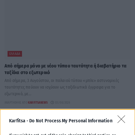
ΕΛΛΆΔΑ
Από σήμερα μόνο με νέου τύπου ταυτότητα ή διαβατήριο τα
ταξίδια στο εξωτερικό
Από σήμερα, 3 Αυγούστου, οι παλαιού τύπου «μπλε» αστυνομικές
ταυτότητες παύουν να ισχύουν ως ταξιδιωτικά έγγραφα για το
εξωτερικό, με...
ΑΝΑΡΤΉΘΗΚΕ ΑΠΌ
KARFITSANEWS
03/08/2026
Karfitsa -
Do Not Process My Personal Information