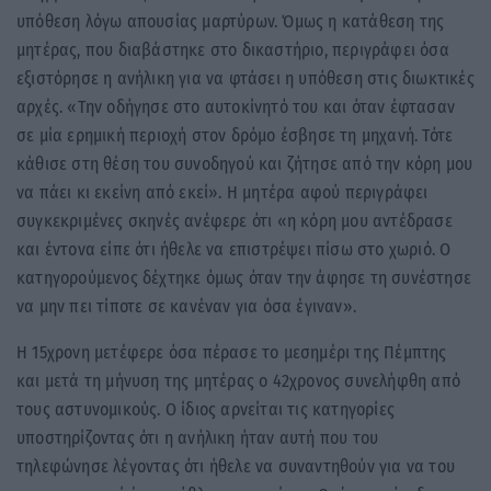
υπόθεση λόγω απουσίας μαρτύρων. Όμως η κατάθεση της
μητέρας, που διαβάστηκε στο δικαστήριο, περιγράφει όσα
εξιστόρησε η ανήλικη για να φτάσει η υπόθεση στις διωκτικές
αρχές. «Την οδήγησε στο αυτοκίνητό του και όταν έφτασαν
σε μία ερημική περιοχή στον δρόμο έσβησε τη μηχανή. Τότε
κάθισε στη θέση του συνοδηγού και ζήτησε από την κόρη μου
να πάει κι εκείνη από εκεί». Η μητέρα αφού περιγράφει
συγκεκριμένες σκηνές ανέφερε ότι «η κόρη μου αντέδρασε
και έντονα είπε ότι ήθελε να επιστρέψει πίσω στο χωριό. Ο
κατηγορούμενος δέχτηκε όμως όταν την άφησε τη συνέστησε
να μην πει τίποτε σε κανέναν για όσα έγιναν».
Η 15χρονη μετέφερε όσα πέρασε το μεσημέρι της Πέμπτης
και μετά τη μήνυση της μητέρας ο 42χρονος συνελήφθη από
τους αστυνομικούς. Ο ίδιος αρνείται τις κατηγορίες
υποστηρίζοντας ότι η ανήλικη ήταν αυτή που του
τηλεφώνησε λέγοντας ότι ήθελε να συναντηθούν για να του