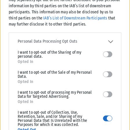
information by third parties on the IAB’s list of downstream
participants. This information may also be disclosed by us to
third parties on the
IAB’s List of Downstream Participants
that
may further disclose it to other third parties.
Please note that this website/app uses one or more Google
ΕΛΛΆΔΑ
services and may gather and store information including but not
Personal Data Processing Opt Outs
limited to your visit or usage behaviour. You may click to grant or
Από σήμερα μόνο με νέου τύπου ταυτότητα ή διαβατήριο τα
I want to opt-out of the Sharing of my
deny consent to Google and its third-party tags to use your data
ταξίδια στο εξωτερικό
personal data.
for below specified purposes in below Google consent section.
Opted In
Από σήμερα, 3 Αυγούστου, οι παλαιού τύπου «μπλε» αστυνομικές
ταυτότητες παύουν να ισχύουν ως ταξιδιωτικά έγγραφα για το
I want to opt-out of the Sale of my Personal
εξωτερικό, με...
Data.
Opted In
ΑΝΑΡΤΉΘΗΚΕ ΑΠΌ
KARFITSANEWS
03/08/2026
I want to opt-out of processing my Personal
Data for Targeted Advertising.
Opted In
I want to opt-out of Collection, Use,
Retention, Sale, and/or Sharing of my
Personal Data that Is Unrelated with the
Purposes for which it was collected.
Opted Out