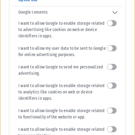
Google consents
I want to allow Google to enable storage related
to advertising like cookies on web or device
identifiers in apps.
ΕΛΛΆΔΑ
I want to allow my user data to be sent to Google
for online advertising purposes.
Υπουργείο Κλιματικής Κρίσης: Ενέργειες για την κρατική
αρωγή προς τους πυρόπληκτους
I want to allow Google to send me personalized
Σε εξέλιξη βρίσκονται οι διαδικασίες κρατικής αρωγής για τις περιοχές
advertising.
που επλήγησαν από τις πρόσφατες πυρκαγιές, με τις αρμόδιες αρχές...
I want to allow Google to enable storage related
ΑΝΑΡΤΉΘΗΚΕ ΑΠΌ
KARFITSANEWS
02/08/2026
to analytics like cookies on web or device
identifiers in apps.
I want to allow Google to enable storage related
to functionality of the website or app.
I want to allow Google to enable storage related