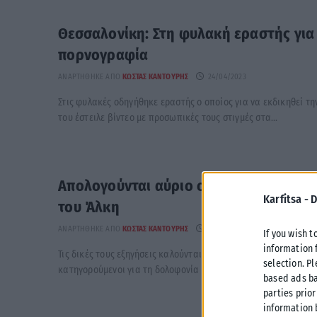
Θεσσαλονίκη: Στη φυλακή εραστής για
πορνογραφία
ΑΝΑΡΤΉΘΗΚΕ ΑΠΌ
ΚΏΣΤΑΣ ΚΑΝΤΟΎΡΗΣ
24/04/2023
Στις φυλακές οδηγήθηκε εραστής ο οποίος για να εκδικηθεί τ
του έστειλε βίντεο με προσωπικές τους στιγμές στα...
Απολογούνται αύριο οι δώδεκα για τη
Karfitsa -
D
του Άλκη
ΑΝΑΡΤΉΘΗΚΕ ΑΠΌ
ΚΏΣΤΑΣ ΚΑΝΤΟΎΡΗΣ
24/04/2023
If you wish t
information 
Τις δικές τους εξηγήσεις καλούνται να δώσουν από αύριο οι 
selection. P
κατηγορούμενοι για τη δολοφονία του 19χρονου Άλκη Καμπανού.
based ads ba
parties prior
information 