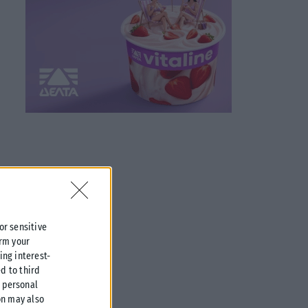
 or sensitive
irm your
ing interest-
d to third
r personal
on may also