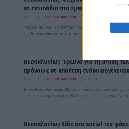
authenti
το επεισόδιο στο εμπορικό κέντρο
ΑΝΑΡΤΉΘΗΚΕ ΑΠΌ
ΚΏΣΤΑΣ ΚΑΝΤΟΎΡΗΣ
19/04/2023
Στοιχεία για οπαδικά κίνητρα πίσω από το επεισόδιο που αν
της Θεσσαλονίκης αργά το απόγευμα της Τρίτης βλέπουν...
Θεσσαλονίκη: Έρευνα για τη στάση τω
πρόνοιας σε υπόθεση ενδοοικογενειακ
ΑΝΑΡΤΉΘΗΚΕ ΑΠΌ
ΚΏΣΤΑΣ ΚΑΝΤΟΎΡΗΣ
18/04/2023
Τις συνθήκες διαβίωσης 68χρονης που πάσχει από άνοια για τ
οποίας συνελήφθη και καταδικάστηκε η κόρη της, αναμένεται.
Θεσσαλονίκη: Είδε στα social τον φάκ