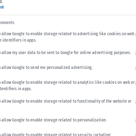
d.
οφόνησε ο
ut
consents
o allow Google to enable storage related to advertising like cookies on web
μα με θύμα την
e identifiers in apps.
o allow my user data to be sent to Google for online advertising purposes.
o allow Google to send me personalized advertising.
 οικοδομών
o allow Google to enable storage related to analytics like cookies on web or
dentifiers in apps.
 επέβαλε το
o allow Google to enable storage related to functionality of the website or
νο διαρρήκτη...
o allow Google to enable storage related to personalization.
ρα πίσω από
o allow Google to enable storage related to security, including