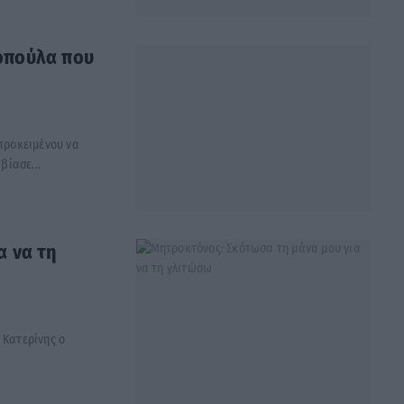
οπούλα που
 προκειμένου να
βίασε...
α να τη
 Κατερίνης ο