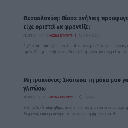
Θεσσαλονίκη: Βίασε ανήλικη προσφυγ
είχε οριστεί να φροντίζει
ΑΝΑΡΤΉΘΗΚΕ ΑΠΌ
ΚΏΣΤΑΣ ΚΑΝΤΟΎΡΗΣ
26/04/2023
Αιγύπτιος, που είχε οριστεί με δικαστική απόφαση επίτροπος
φροντίζει τρία ανήλικα παιδιά από τη Συρία, κατηγορείται ότι 
Μητροκτόνος: Σκότωσα τη μάνα μου γι
γλιτώσω
ΑΝΑΡΤΉΘΗΚΕ ΑΠΌ
ΚΏΣΤΑΣ ΚΑΝΤΟΎΡΗΣ
25/04/2023
Στις φυλακές οδηγήθηκε μετά την απολογία του στον ανακριτή
34χρονος που ομολόγησε ότι σκότωσε τη μητέρα του. Η...