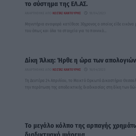
το σύστημα της ΕΛ.ΑΣ.
ΑΝΑΡΤΉΘΗΚΕ ΑΠΌ
ΚΏΣΤΑΣ ΚΑΝΤΟΎΡΗΣ
18/04/2023
Μηνυτήρια αναφορά κατέθεσε 30χρονος ο οποίος είδε εικόνα
του όπως και όλα τα στοιχεία για το ποινικό...
Δίκη Άλκη: Ήρθε η ώρα των απολογιώ
ΑΝΑΡΤΉΘΗΚΕ ΑΠΌ
ΚΏΣΤΑΣ ΚΑΝΤΟΎΡΗΣ
16/04/2023
Τη Δευτέρα 24 Απριλίου, το Μεικτό Ορκωτό Δικαστήριο Θεσσαλ
την περάτωση της αποδεικτικής διαδικασίας στη δίκη των δώδ
Το μεγάλο κόλπο της αρπαγής χρημάτω
διαδικτυακό ψάρεμα