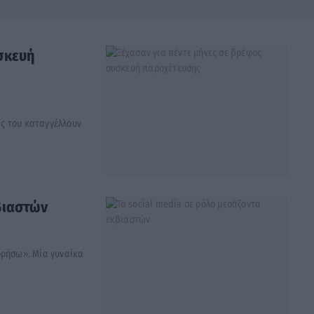
σκευή
είς του καταγγέλλουν
κβιαστών
ορήσω». Μία γυναίκα