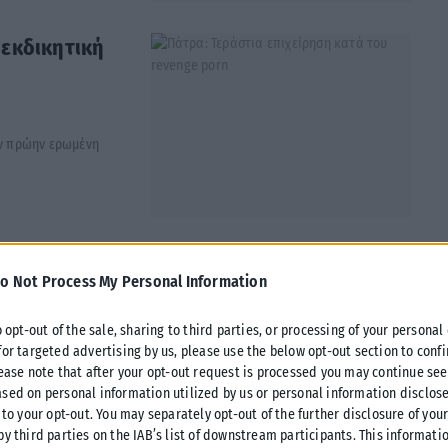
 εκδικητική
ην πρώην ερωμένη
 δολοφονία
o Not Process My Personal Information
o opt-out of the sale, sharing to third parties, or processing of your personal
for targeted advertising by us, please use the below opt-out section to conf
δώδεκα
lease note that after your opt-out request is processed you may continue see
 Στις...
sed on personal information utilized by us or personal information disclose
 to your opt-out. You may separately opt-out of the further disclosure of you
by third parties on the IAB’s list of downstream participants. This informati