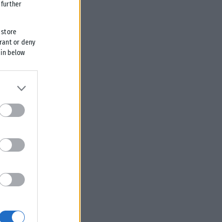
further
 store
grant or deny
 in below