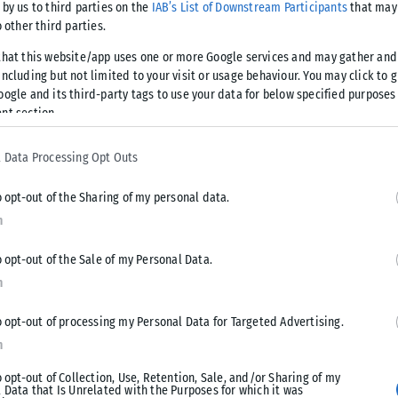
 by us to third parties on the
IAB’s List of Downstream Participants
that may 
υ
o other third parties.
that this website/app uses one or more Google services and may gather and
ncluding but not limited to your visit or usage behaviour. You may click to 
ικός. Είμαι από το
oogle and its third-party tags to use your data for below specified purposes
nt section.
 Data Processing Opt Outs
o opt-out of the Sharing of my personal data.
σσαλονίκη
n
o opt-out of the Sale of my Personal Data.
οτη υπόθεση της
n
ν...
o opt-out of processing my Personal Data for Targeted Advertising.
n
o opt-out of Collection, Use, Retention, Sale, and/or Sharing of my
 Data that Is Unrelated with the Purposes for which it was