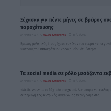
Ξέχασαν για πέντε μήνες σε βρέφος συ
παροχέτευσης
ΑΝΑΡΤΉΘΗΚΕ ΑΠΌ
ΚΏΣΤΑΣ ΚΑΝΤΟΎΡΗΣ
30/04/2023
Βρέφος μόλις ενός έτους έχασε τον έναν του νεφρό και οι γον
γιατρούς του Ιπποκράτειου νοσοκομείου ότι ύστερα...
Τα social media σε ρόλο μεσάζοντα ε
ΑΝΑΡΤΉΘΗΚΕ ΑΠΌ
ΚΏΣΤΑΣ ΚΑΝΤΟΎΡΗΣ
30/04/2023
«Με δείχνουν με το δάχτυλο στο χωριό. Δεν μπορώ να κυκλοφ
σε περιοχή της Κεντρικής Μακεδονίας περιέγραψε στο...