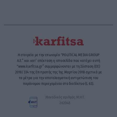
Η εταιρεία με την επωνυμία “POLITICAL MEDIA GROUP
A.E.” και κατ’ επέκταση η ιστοσελίδα που κατέχει αυτή
“www.karfitsa.gr” συμμορφώνονται με τη Σύσταση (ΕΕ)
2018/334 της Επιτροπής της 1ης Μαρτίου 2018 σχετικά με
τα μέτρα για την αποτελεσματική αντιμετώπιση του
παράνομου περιεχομένου στο διαδίκτυο (L 63).
Μοναδικός αριθμός Μ.Η.Τ.
262048