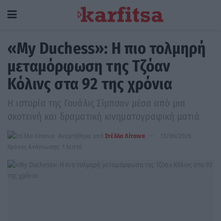
«My Duchess»: Η πιο τολμηρή
μεταμόρφωση της Τζόαν
Κόλινς στα 92 της χρόνια
Η ιστορία της Γουάλις Σίμπσον μέσα από μια
σκοτεινή και δραματική κινηματογραφική ματιά
Αναρτήθηκε από
Στέλλα Λίταινα
15/06/2026
Χρόνος Ανάγνωσης: 1 λεπτό