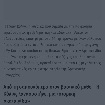
Η Τζόαν Κόλινς, η γυναίκα που σημάδεψε την παγκόσμια
τηλεόραση ως η εμβληματική και αδίστακτη Αλέξις στη
«Δυναστεία», επιστρέφει στα 92 της χρόνια με έναν ρόλο που
ήδη συζητιέται έντονα. Στη νέα κινηματογραφική παραγωγή
«My Duchess» υποδύεται τη Γουάλις Σίμπσον, την Αμερικανίδα
που έγινε η ερωμένη και μετέπειτα σύζυγος του Βρετανού
βασιλιά Εδουάρδου Η΄, προκαλώντας μία από τις μεγαλύτερες
συνταγματικές κρίσεις στην ιστορία της βρετανικής
μοναρχίας.
Από τη σαπουνόπερα στον βασιλικό μύθο – Η
Κόλινς ξανασυστήνει μια ιστορική
«καταιγίδα»