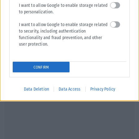
ότι ακόμη και στα 92 της χρόνια παραμένει μια παρουσία που
I want to allow Google to enable storage related
to personalization.
δεν αφήνει αδιάφορη τη βιομηχανία του θεάματος.
I want to allow Google to enable storage related
Tags:
Γουάλις Σίμπσον
Ταινία
Τζόαν Κόλινς
to security, including authentication
functionality and fraud prevention, and other
user protection.
Σχετικά Άρθρα
CONFIRM
Data Deletion
Data Access
Privacy Policy