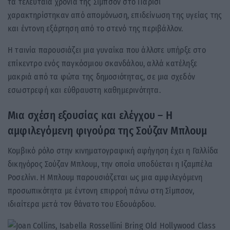
τα τελευταία χρόνια της Σίμπσον στο Παρίσι
χαρακτηρίστηκαν από απομόνωση, επιδείνωση της υγείας της
και έντονη εξάρτηση από το στενό της περιβάλλον.
Η ταινία παρουσιάζει μια γυναίκα που άλλοτε υπήρξε στο
επίκεντρο ενός παγκόσμιου σκανδάλου, αλλά κατέληξε
μακριά από τα φώτα της δημοσιότητας, σε μια σχεδόν
εσωστρεφή και εύθραυστη καθημερινότητα.
Μια σχέση εξουσίας και ελέγχου – Η
αμφιλεγόμενη φιγούρα της Σούζαν Μπλουμ
Κομβικό ρόλο στην κινηματογραφική αφήγηση έχει η Γαλλίδα
δικηγόρος Σούζαν Μπλουμ, την οποία υποδύεται η Ιζαμπέλα
Ροσελίνι. Η Μπλουμ παρουσιάζεται ως μια αμφιλεγόμενη
προσωπικότητα με έντονη επιρροή πάνω στη Σίμπσον,
ιδιαίτερα μετά τον θάνατο του Εδουάρδου.