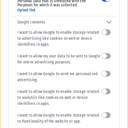
Personal Data that Is Unrelated with the
Purposes for which it was collected.
Opted Out
Google consents
I want to allow Google to enable storage related
to advertising like cookies on web or device
identifiers in apps.
I want to allow my user data to be sent to Google
for online advertising purposes.
Η Τζόαν Κόλινς σε έναν ρόλο-κύκνειο άσμα;
I want to allow Google to send me personalized
Για την Τζόαν Κόλινς, ο ρόλος της Γουάλις Σίμπσον μοιάζει με
advertising.
καλλιτεχνική δήλωση. Μια ηθοποιός που για δεκαετίες
ενσάρκωσε την εικόνα της αψεγάδιαστης, ισχυρής και συχνά
I want to allow Google to enable storage related
to analytics like cookies on web or device
αδίστακτης γυναίκας, τώρα ερμηνεύει μια ιστορική μορφή
identifiers in apps.
που έζησε τη λάμψη, αλλά και την απόλυτη απομόνωση.
I want to allow Google to enable storage related
Η εμφάνισή της στην ταινία ήδη αντιμετωπίζεται ως μια από
to functionality of the website or app.
τις πιο τολμηρές επιλογές της καριέρας της, επιβεβαιώνοντας