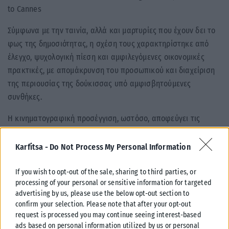
Σύμφωνα με την ταινία, αλλά και μαρτυρίες που έχουν δει το
φως της δημοσιότητας, η σχέση τους χαρακτηρίστηκε από
έλεγχο, ψυχολογική πίεση και αμφιλεγόμενες οικονομικές
πρακτικές, με απομάκρυνση του προσωπικού και διαχείριση
της περιουσίας της δούκισσας υπό αμφισβητούμενες
συνθήκες.
Η κινηματογραφική προσέγγιση, ωστόσο, αποφεύγει τις
εύκολες ερμηνείες και παρουσιάζει τη Μπλουμ ως μια
σύνθετη φιγούρα, που ισορροπεί ανάμεσα στην προστασία
Karfitsa -
Do Not Process My Personal Information
και τον έλεγχο.
If you wish to opt-out of the sale, sharing to third parties, or
Μια παραγωγή που ξαναγράφει τον μύθο των
processing of your personal or sensitive information for targeted
advertising by us, please use the below opt-out section to
Γουίνδσορ
confirm your selection. Please note that after your opt-out
request is processed you may continue seeing interest-based
Το «My Duchess» έρχεται να προστεθεί στη μακρά λίστα
ads based on personal information utilized by us or personal