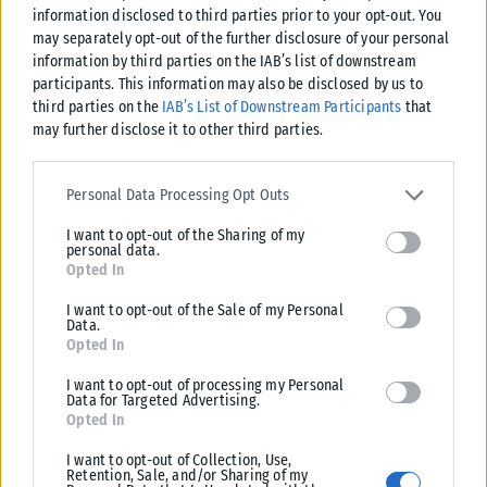
παραγωγών που εξερευνούν τη σκοτεινή πλευρά της
information disclosed to third parties prior to your opt-out. You
βρετανικής μοναρχίας, από το «The Crown» μέχρι πληθώρα
may separately opt-out of the further disclosure of your personal
information by third parties on the IAB’s list of downstream
ντοκιμαντέρ και ιστορικών δράσεων.
participants. This information may also be disclosed by us to
third parties on the
IAB’s List of Downstream Participants
that
Η ταινία, σε σκηνοθεσία Μάικ Νιούελ, δεν περιορίζεται στην
may further disclose it to other third parties.
ιστορική αναπαράσταση, αλλά επιχειρεί να αναδείξει τις
ψυχολογικές και ανθρώπινες διαστάσεις πίσω από έναν από
Please note that this website/app uses one or more Google
services and may gather and store information including but not
τους πιο πολυσυζητημένους έρωτες του 20ού αιώνα.
Personal Data Processing Opt Outs
limited to your visit or usage behaviour. You may click to grant or
I want to opt-out of the Sharing of my
deny consent to Google and its third-party tags to use your data
personal data.
for below specified purposes in below Google consent section.
Opted In
I want to opt-out of the Sale of my Personal
Data.
Opted In
I want to opt-out of processing my Personal
Data for Targeted Advertising.
Opted In
I want to opt-out of Collection, Use,
Retention, Sale, and/or Sharing of my