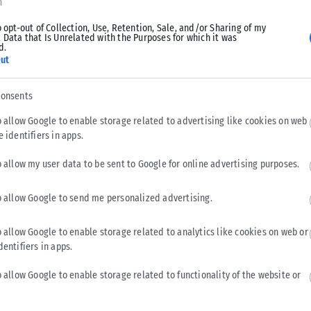
n
o opt-out of Collection, Use, Retention, Sale, and/or Sharing of my
 Data that Is Unrelated with the Purposes for which it was
d.
ut
consents
o allow Google to enable storage related to advertising like cookies on web
e identifiers in apps.
o allow my user data to be sent to Google for online advertising purposes.
o allow Google to send me personalized advertising.
o allow Google to enable storage related to analytics like cookies on web or
dentifiers in apps.
o allow Google to enable storage related to functionality of the website or
στε ακριτικό νησί, ότι είμαστε εδώ για να φυλάμε
 48 ώρες ανά τρία λεπτά δεν ξέρουμε τι να κάνουμε, ο κόσμος