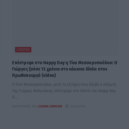
LIFESTYLE
Επέστρεψε στο Happy Day η Τίνα Μεσσαροπούλου: Ο
Γιώργος ζούσε 13 χρόνια στο κόκκινο δίπλα στον
Πρωθυπουργό (video)
Η Τίνα Μεσσαροπούλου, μετά το εξιτήριο που έλαβε ο σύζυγός
της Γιώργος Μυλωνάκης επέστρεψε στο πλατό του Happy Day.
Ο...
ΑΝΑΡΤΉΘΗΚΕ ΑΠΌ
ΕΛΕΆΝΑ ΖΑΜΠΆΡΑ
15/06/2026