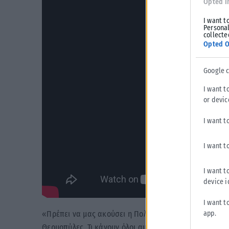
Opted I
I want t
Personal
collecte
Opted O
Google 
I want t
or devic
I want t
I want t
I want t
device i
I want t
app.
«Πρέπει να μας ακούσει η Πολιτεία. Μας λένε ότι είμα
Θερμοπύλες. Τι κάνουν όλοι αυτοί; Πείτε μου! Εδώ και