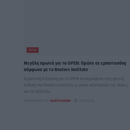
MEDIA
Μεγάλη πρωτιά για το OPEN: Πρώτο σε εμπιστοσύνη
σύμφωνα με το Reuters Institute
Σημαντική διάκριση για το OPEN καταγράφεται στη φετινή
έκθεση του Reuters Institute, η οποία αποτυπώνει τις τάσεις
και το επίπεδο...
ΑΝΑΡΤΉΘΗΚΕ ΑΠΌ
KARFITSANEWS
17/06/2026