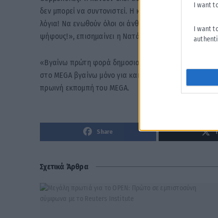
I want t
δεν μπορεί να συντονιστεί. Η κατάσταση είναι φρίκη! 
λόγια! Να ενωθούν όλοι οι άνθρωποι από τα κλιμάκια 
I want t
ψήφους!», επισημαίνει η Νατάσα Ταραράκη συγκρατώ
authenti
«Βγαίνω πρώτη φορά δημοσιογραφικά και λέω τέτοια
στο MEGA βγαίνω μόνο για κακό. Επιτέλους δείτε μας
πρωινή εκπομπή του MEGA.
Share
Σχετικά Άρθρα