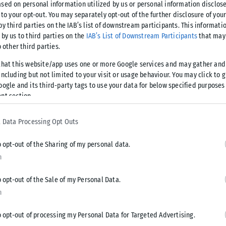
sed on personal information utilized by us or personal information disclose
κάλεσε η κακοκαιρία Bora
 to your opt-out. You may separately opt-out of the further disclosure of you
by third parties on the IAB’s list of downstream participants. This informati
στο νησί, με τη ρεπόρτερ να αδυνατεί
 by us to third parties on the
IAB’s List of Downstream Participants
that may 
o other third parties.
άκρυά της στον αέρα της εκπομπής.
that this website/app uses one or more Google services and may gather and
 τουριστικό νησί, από την αγροκτηνοτροφία ζούμε. Έχουν
ncluding but not limited to your visit or usage behaviour. You may click to 
oogle and its third-party tags to use your data for below specified purposes
ι! Οι αγρότες και οι κτηνοτρόφοι το τελευταίο διάστημα
nt section.
τους», περιέγραψε η Νατάσα Ταραράκη.
 Data Processing Opt Outs
θα κάνουν αυτοί οι άνθρωποι; Θα έρθουν, θα δουν και θα
αίνω έτσι αλλά η αγανάκτηση έχει φτάσει στον Θεό. Βλέπω
o opt-out of the Sharing of my personal data.
χουν χάσει τις περιουσίες τους, φοβούνται για τα παιδιά
n
πώς θα ζήσουν αυτοί οι άνθρωποι;», ξεσπά η ρεπόρτερ στον
o opt-out of the Sale of my Personal Data.
n
o opt-out of processing my Personal Data for Targeted Advertising.