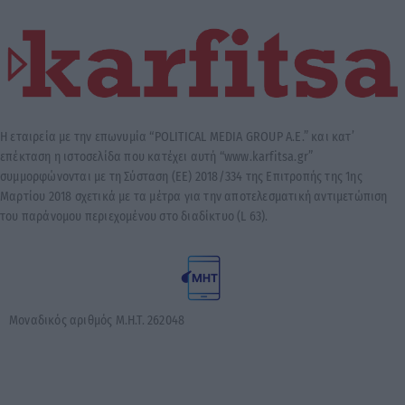
Η εταιρεία με την επωνυμία “POLITICAL MEDIA GROUP A.E.” και κατ’
επέκταση η ιστοσελίδα που κατέχει αυτή “www.karfitsa.gr”
συμμορφώνονται με τη Σύσταση (ΕΕ) 2018/334 της Επιτροπής της 1ης
Μαρτίου 2018 σχετικά με τα μέτρα για την αποτελεσματική αντιμετώπιση
του παράνομου περιεχομένου στο διαδίκτυο (L 63).
Μοναδικός αριθμός Μ.Η.Τ. 262048