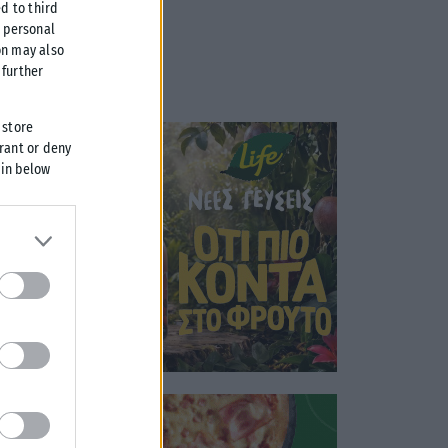
d to third
r personal
on may also
further
 store
grant or deny
 in below