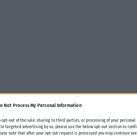
o Not Process My Personal Information
o opt-out of the sale, sharing to third parties, or processing of your personal
αι τη δημοσιογράφο Νατάσα Ταραράκη
for targeted advertising by us, please use the below opt-out section to conf
lease note that after your opt-out request is processed you may continue see
 Φαίη Σκορδά με το Buogiorno. Οι