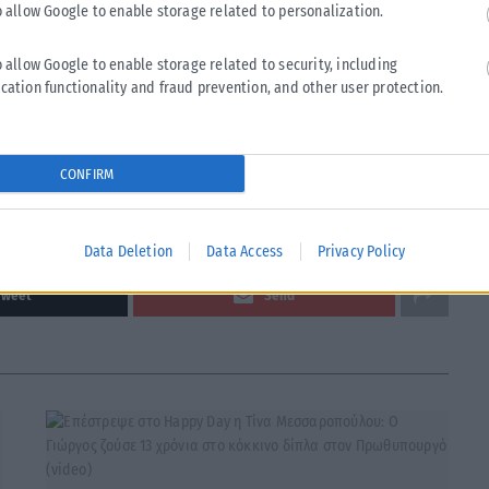
o allow Google to enable storage related to personalization.
Η Πολιτεία πρέπει να μας βοηθήσει με πράξεις, φτάνει με τα
των κομμάτων και να μας βοηθήσουν, όχι μόνο για τις
o allow Google to enable storage related to security, including
ντας με δυσκολία τα δάκρυά της.
cation functionality and fraud prevention, and other user protection.
 πράγματα αλλά έχω αγανακτήσει! Από την ώρα που είμαι
!», κατέληξε σε έντονο ύφος η Νατάσα Ταραράκη στην
CONFIRM
Data Deletion
Data Access
Privacy Policy
Tweet
Send