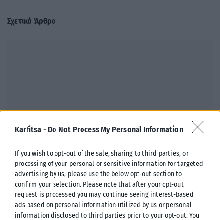
Σχετικά Άρθρα
Karfitsa -
Do Not Process My Personal Information
If you wish to opt-out of the sale, sharing to third parties, or
processing of your personal or sensitive information for targeted
advertising by us, please use the below opt-out section to
ΕΛΛΆΔΑ
confirm your selection. Please note that after your opt-out
request is processed you may continue seeing interest-based
ΔΕΘ: Χρηματοδότηση 204,6 εκατ. ευρώ για την ανάπλαση –
ads based on personal information utilized by us or personal
Πάρκο 120 στρεμμάτων και νέες εκθεσιακές υποδομές
information disclosed to third parties prior to your opt-out. You