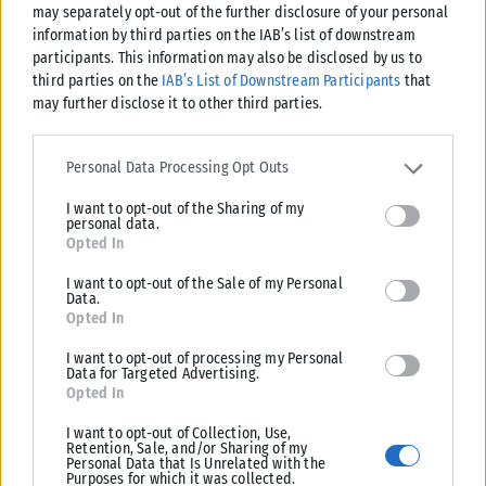
Η ανάπλαση της ΔΕΘ εντάχθηκε στο Εθνικό Πρόγραμμα Ανάπτυξης
may separately opt-out of the further disclosure of your personal
2026-2030 με χρηματοδότηση 204,6 εκατ. ευρώ, εξασφαλίζοντας την
information by third parties on the IAB’s list of downstream
υλοποίηση του έργου...
participants. This information may also be disclosed by us to
third parties on the
IAB’s List of Downstream Participants
that
ΑΝΑΡΤΉΘΗΚΕ ΑΠΌ
KARFITSANEWS
06/08/2026
may further disclose it to other third parties.
Please note that this website/app uses one or more Google
services and may gather and store information including but not
Personal Data Processing Opt Outs
limited to your visit or usage behaviour. You may click to grant or
I want to opt-out of the Sharing of my
deny consent to Google and its third-party tags to use your data
personal data.
for below specified purposes in below Google consent section.
Opted In
I want to opt-out of the Sale of my Personal
Data.
Opted In
I want to opt-out of processing my Personal
Data for Targeted Advertising.
Opted In
ΕΛΛΆΔΑ
I want to opt-out of Collection, Use,
Retention, Sale, and/or Sharing of my
Το τελευταίο «αντίο» στον Λάκη Χαλκιά
Personal Data that Is Unrelated with the
Purposes for which it was collected.