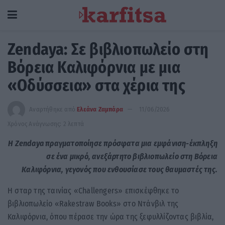
Zendaya: Σε βιβλιοπωλείο στη
Βόρεια Καλιφόρνια με μια
«Οδύσσεια» στα χέρια της
Αναρτήθηκε από
Ελεάνα Ζαμπάρα
11/06/2026
Χρόνος Ανάγνωσης: 2 λεπτά
Η Zendaya πραγματοποίησε πρόσφατα μια εμφάνιση-έκπληξη
σε ένα μικρό, ανεξάρτητο βιβλιοπωλείο στη Βόρεια
Καλιφόρνια, γεγονός που ενθουσίασε τους θαυμαστές της.
Η σταρ της ταινίας «Challengers» επισκέφθηκε το
βιβλιοπωλείο «Rakestraw Books» στο Ντάνβιλ της
Καλιφόρνια, όπου πέρασε την ώρα της ξεφυλλίζοντας βιβλία,