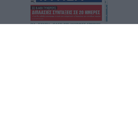
Τα
πρωτοσέλιδα
των
εφημερίδων
ΕΝΗΜΕΡΩΣΟΥ ΠΡΩΤΟΣ
Εγγραφή στο Newsletter