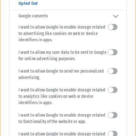
Συγγενείς, φίλοι και άνθρωποι του καλλιτεχνικού χώρου
Opted Out
αποχαιρέτησαν τον Λάκη Χαλκιά στο Α' Νεκροταφείο Αθηνών, όπου
τελέστηκε η εξόδιος ακολουθία...
Google consents
ΑΝΑΡΤΉΘΗΚΕ ΑΠΌ
KARFITSANEWS
06/08/2026
I want to allow Google to enable storage related
to advertising like cookies on web or device
identifiers in apps.
I want to allow my user data to be sent to Google
for online advertising purposes.
I want to allow Google to send me personalized
advertising.
I want to allow Google to enable storage related
to analytics like cookies on web or device
identifiers in apps.
I want to allow Google to enable storage related
to functionality of the website or app.
I want to allow Google to enable storage related