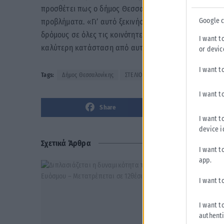
προσθέτει πως ο δήμος Θεσσαλονίκης έχει 1.630 δρόμ
Google 
προβλήματα. «Γι’ αυτό ξεκινήσαμε τις ασφαλτοστρώσ
δρόμους σε όλες τις κοινότητες. Υπάρχει δουλειά για
I want t
καλύτερη κατάσταση από αυτή που παραλάβαμε».
or devic
I want t
Tags:
Δήμος Θεσσαλονίκης
ΣΤΕΛΙΟΣ ΑΓΓΕΛΟΥΔΗΣ
I want t
Share
I want t
device i
Σχετικά Άρθρα
I want t
app.
I want t
I want t
authenti