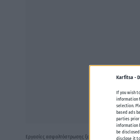
Karfitsa -
D
If you wish t
information 
selection. P
based ads ba
parties prior
information 
be disclosed
Εργασίες ασφαλτόστρωσης ξεκίνησε ο δήμος Θεσσαλο
disclose it t