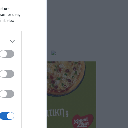
 store
grant or deny
 in below