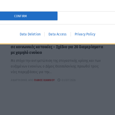
CONFIRM
ΠΑΡΆΠΟΝΑ ΣΤΟΝ ΔΉΜΑΡΧΟ
Data Deletion
Data Access
Privacy Policy
Δήμος Θεσσαλονίκης: Πρώην σχολείο μετατρέπεται
σε κοινωνικές κατοικίες – Σχέδιο για 20 διαμερίσματα
με χαμηλό ενοίκιο
Με στόχο την αντιμετώπιση της στεγαστικής κρίσης και των
αυξημένων ενοικίων, ο Δήμος Θεσσαλονίκης προωθεί τρεις
νέες παρεμβάσεις για την...
ΑΝΑΡΤΉΘΗΚΕ ΑΠΌ
ΠΆΝΟΣ ΙΩΆΝΝΟΥ
03/07/2026