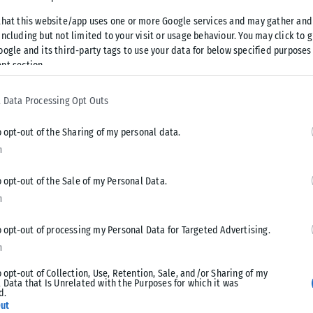
λασης, προκαλώντας τις έντονες αντιδράσεις τόσο των
that this website/app uses one or more Google services and may gather and
ιτίας των έντονων κραδασμών στα ασθενοφόρα, όσο και των
ncluding but not limited to your visit or usage behaviour. You may click to 
μείο.
oogle and its third-party tags to use your data for below specified purposes
nt section.
οσχεθεί προεκλογικά ότι αυτή η ταλαιπωρία των
 Data Processing Opt Outs
 μέσω σχετικού βίντεο που αναρτήθηκε στα social media ο
o opt-out of the Sharing of my personal data.
n
ήθηκε μία παρέμβαση στην οδό Ελένη Ζωγράφου με στρώση
 αποτελέσματα και κρίθηκε απαραίτητο να πέσει άσφαλτος
o opt-out of the Sale of my Personal Data.
λων των οχημάτων.
n
o opt-out of processing my Personal Data for Targeted Advertising.
εχιστούν στην οδό Αρτάκης στην Τούμπα και στη Βιζυηνού
n
υμε αποκαταστήσει μεγάλο μέρος των οδοστρωμάτων μας»,
o opt-out of Collection, Use, Retention, Sale, and/or Sharing of my
 Data that Is Unrelated with the Purposes for which it was
d.
ut
και Βιώσιμης Κινητικότητας, Πρόδρομος Νικηφορίδης,