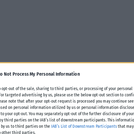
o Not Process My Personal Information
o opt-out of the sale, sharing to third parties, or processing of your personal
for targeted advertising by us, please use the below opt-out section to conf
lease note that after your opt-out request is processed you may continue see
sed on personal information utilized by us or personal information disclose
 to your opt-out. You may separately opt-out of the further disclosure of you
by third parties on the IAB’s list of downstream participants. This informati
 by us to third parties on the
IAB’s List of Downstream Participants
that may 
νίκης στην οδό Ελένη Ζωγράφου, που κατά το παρελθόν
o other third parties.