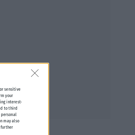
 or sensitive
irm your
ing interest-
d to third
r personal
on may also
further