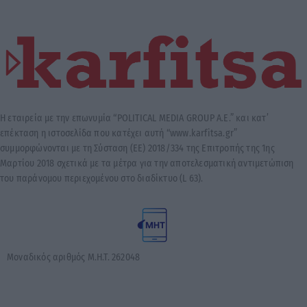
Η εταιρεία με την επωνυμία “POLITICAL MEDIA GROUP A.E.” και κατ’
επέκταση η ιστοσελίδα που κατέχει αυτή “www.karfitsa.gr”
συμμορφώνονται με τη Σύσταση (ΕΕ) 2018/334 της Επιτροπής της 1ης
Μαρτίου 2018 σχετικά με τα μέτρα για την αποτελεσματική αντιμετώπιση
του παράνομου περιεχομένου στο διαδίκτυο (L 63).
Μοναδικός αριθμός Μ.Η.Τ. 262048