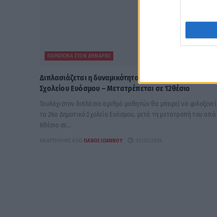
ΠΑΡΆΠΟΝΑ ΣΤΟΝ ΔΉΜΑΡΧΟ
Διπλασιάζεται η δυναμικότητα του 26ου Δημοτικού
Σχολείου Ευόσμου – Μετατρέπεται σε 12θέσιο
Τουλάχιστον διπλάσιο αριθμό μαθητών θα μπορεί να φιλοξενεί
το 26ο Δημοτικό Σχολείο Ευόσμου, μετά τη μετατροπή του από
6θέσιο σε...
ΑΝΑΡΤΉΘΗΚΕ ΑΠΌ
ΠΆΝΟΣ ΙΩΆΝΝΟΥ
03/07/2026