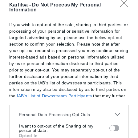
Karfitsa -
Do Not Process My Personal
Information
6ος κοινοτικός σύμβουλος της
αντιπολίτευσης εντάσσεται στην «Ομάδα για
If you wish to opt-out of the sale, sharing to third parties, or
processing of your personal or sensitive information for
τη Θεσσαλονίκη»
targeted advertising by us, please use the below opt-out
section to confirm your selection. Please note that after
ΑΝΑΡΤΉΘΗΚΕ ΑΠΌ
ΕΛΕΆΝΑ ΖΑΜΠΆΡΑ
09/06/2026
your opt-out request is processed you may continue seeing
Ο Δημήτρης Γαρυφαλλίδης, κοινοτικός σύμβουλος εκλεγμένος στην
interest-based ads based on personal information utilized
Δ’ Δημοτική Κοινότητα με την παράταξη του Κωνσταντίνου Ζέρβα
by us or personal information disclosed to third parties
"Ναι στη Θεσσαλονίκη" ανακοίνωσε ...
prior to your opt-out. You may separately opt-out of the
further disclosure of your personal information by third
parties on the IAB’s list of downstream participants. This
Στέλιος Αγγελούδης: Η Θεσσαλονίκη αποκτά
information may also be disclosed by us to third parties on
τη χαμένη της αυτοπεποίθηση (photo+video)
the
IAB’s List of Downstream Participants
that may further
disclose it to other third parties.
ΑΝΑΡΤΉΘΗΚΕ ΑΠΌ
ΓΙΆΝΝΗΣ ΚΟΝΤΟΓΕΏΡΓΟΣ
06/06/2026
Please note that this website/app uses one or more Google
Personal Data Processing Opt Outs
«Η πόλη χρειάζεται συνέπεια, σχέδιο, δουλειά, αποτελέσματα. Μια
services and may gather and store information including
διοίκηση που δεν κρύβεται πίσω από δυσκολίες και δεν υπόσχεται
but not limited to your visit or usage behaviour. You may
I want to opt-out of the Sharing of my
όσα δεν ...
personal data.
click to grant or deny consent to Google and its third-party
Opted In