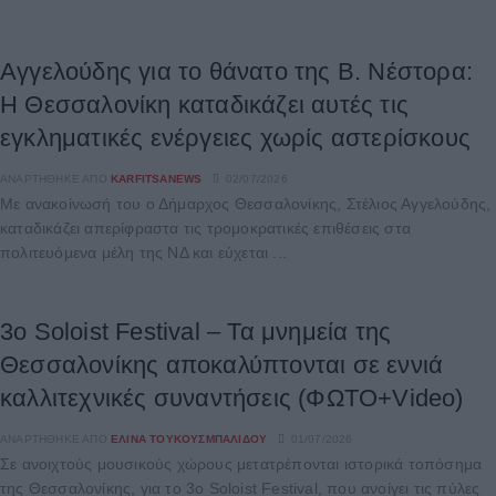
Αγγελούδης για το θάνατο της Β. Νέστορα:
Η Θεσσαλονίκη καταδικάζει αυτές τις
εγκληματικές ενέργειες χωρίς αστερίσκους
ΑΝΑΡΤΉΘΗΚΕ ΑΠΌ
KARFITSANEWS
02/07/2026
Με ανακοίνωσή του ο Δήμαρχος Θεσσαλονίκης, Στέλιος Αγγελούδης,
καταδικάζει απερίφραστα τις τρομοκρατικές επιθέσεις στα
πολιτευόμενα μέλη της ΝΔ και εύχεται ...
3ο Soloist Festival – Τα μνημεία της
Θεσσαλονίκης αποκαλύπτονται σε εννιά
καλλιτεχνικές συναντήσεις (ΦΩΤΟ+Video)
ΑΝΑΡΤΉΘΗΚΕ ΑΠΌ
ΕΛΊΝΑ ΤΟΥΚΟΥΣΜΠΑΛΊΔΟΥ
01/07/2026
Σε ανοιχτούς μουσικούς χώρους μετατρέπονται ιστορικά τοπόσημα
της Θεσσαλονίκης, για το 3ο Soloist Festival, που ανοίγει τις πύλες