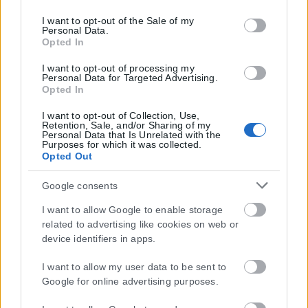
tags to use your data for below specified purposes in below
Google consent section.
I want to opt-out of the Sale of my
Γιατί ασφαλτοστρώνεται το καλντερίμι της
Personal Data.
Opted In
Ελένης Ζωγράφου
I want to opt-out of processing my
ΑΝΑΡΤΉΘΗΚΕ ΑΠΌ
ΓΙΏΡΓΟΣ ΜΥΛΩΝΆΣ
05/06/2026
Personal Data for Targeted Advertising.
Opted In
Εργασίες ασφαλτόστρωσης ξεκίνησε ο δήμος Θεσσαλονίκης στην
οδό Ελένη Ζωγράφου, που κατά το παρελθόν μετατράπηκε σε
I want to opt-out of Collection, Use,
καλντερίμι έπειτα από εργασίες ...
Retention, Sale, and/or Sharing of my
Personal Data that Is Unrelated with the
Purposes for which it was collected.
Opted Out
Load More
Google consents
I want to allow Google to enable storage
related to advertising like cookies on web or
device identifiers in apps.
I want to allow my user data to be sent to
Google for online advertising purposes.