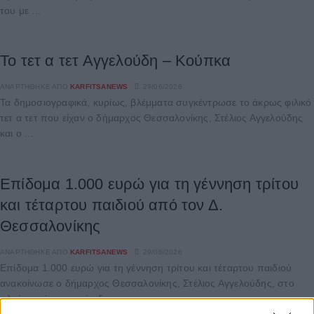
του με ...
Το τετ α τετ Αγγελούδη – Κούπκα
ΑΝΑΡΤΉΘΗΚΕ ΑΠΌ
KARFITSANEWS
29/06/2026
Τα δημοσιογραφικά, κυρίως, βλέμματα συγκέντρωσε το άκρως φιλικό
τετ α τετ που είχαν ο δήμαρχος Θεσσαλονίκης, Στέλιος Αγγελούδης
και ο ...
Επίδομα 1.000 ευρώ για τη γέννηση τρίτου
και τέταρτου παιδιού από τον Δ.
Θεσσαλονίκης
ΑΝΑΡΤΉΘΗΚΕ ΑΠΌ
KARFITSANEWS
29/06/2026
Επίδομα 1.000 ευρώ για τη γέννηση τρίτου και τέταρτου παιδιού
ανακοίνωσε ο δήμαρχος Θεσσαλονίκης, Στέλιος Αγγελούδης, στο
πλαίσιο μέτρων στήριξης ...