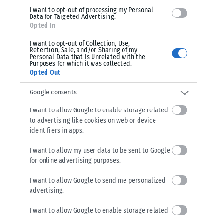
I want to opt-out of processing my Personal
Data for Targeted Advertising.
Opted In
ΟΙΚΟΝΟΜΊΑ
I want to opt-out of Collection, Use,
ΟΠΕΚΑ: Αύριο η δεύτερη πληρωμή των δικαιούχων του
Retention, Sale, and/or Sharing of my
Personal Data that Is Unrelated with the
Λογαριασμού Αγροτικής Εστίας
Purposes for which it was collected.
Η δεύτερη πληρωμή του χρηματικού βοηθήματος του ΛΑΕ-ΟΠΕΚΑ προς
Opted Out
τους δικαιούχους θα πραγματοποιηθεί την Παρασκευή 7 Αυγούστου,
σύμφωνα με τον...
Google consents
ΑΝΑΡΤΉΘΗΚΕ ΑΠΌ
KARFITSANEWS
06/08/2026
I want to allow Google to enable storage related
to advertising like cookies on web or device
identifiers in apps.
I want to allow my user data to be sent to Google
for online advertising purposes.
I want to allow Google to send me personalized
advertising.
I want to allow Google to enable storage related