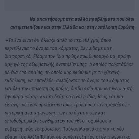
Να απαντήσουμε στα πολλά προβλήματα που όλοι
αντιμετωπίζουν και στην Ελλάδα και στην υπόλοιπη Ευρώπη
«Το ένα είναι ότι άλλαξε απλά το περιτύλιγμα, όπου
περιτύλιγμα το όνομα του κόμματος, δεν είδαμε κάτι
διαφορετικό. Είδαμε τον ίδιο πρώην πρωθυπουργό και πρώην
αρχηγό της αξιωματικής αντιπολίτευσης, ο οποίος προσπάθησε
με ένα rebranding, το οποίο κορυφώθηκε με τη χθεσινή
εκδήλωση, να επανέλθει αλλάζοντας το όνομα του κόμματος
και όλη την υπόλοιπη ας πούμε, διαδικασία που «ντύνει» αυτή
την παρουσίαση. Και το δεύτερο είναι η ίδια, ίσως και πιο
έντονη- με έναν προσεκτικό ίσως τρόπο που το παρουσίασε –
ρητορική αναπαραγωγής των πιο διχαστικών και
οπισθοδρομικών συνθημάτων του χθες
» σχολίασε ο
κυβερνητικός εκπρόσωπος Παύλος Μαρινάκης για το νέο
κόμμα του Αλέξη Τσίπρα σε συνέντευξή του στον τηλεοπτικό