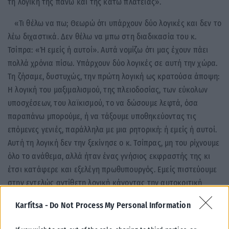
τη λογική της πάνω και της κάτω πλατείας».
«Τι θέλω να πω; Θεωρώ ότι υπάρχουν δύο λογικές και δεν το
λέω διχαστικά. Δεν θέλω να μπω στη διαδικασία του κ.
Τσίπρα: «Ή εμείς ή αυτοί». Αυτά νομίζω ότι μας έχουν πάει
πολλά χρόνια πίσω. Υπάρχουν δύο λογικές σε αυτή την χώρα.
Τη ζήσαμε, δυστυχώς, την πρώτη λογική ως κρατούσα άποψη:
Η λογική του μαξιμαλισμού, της πλειοδοσίας, των εύκολων
υποσχέσεων, του λαϊκισμού, το να δώσουμε λεφτά, όσα
παραπάνω μπορούμε, ή να τάξουμε υποθηκεύοντας τις
επόμενες γενιές, παράλληλα με μια ρητορική: ή εμείς ή αυτοί.
Αυτή τη λογική δεν την ξεκίνησε ο κ. Τσίπρας, μη του ρίχνουμε
όλο το ανάθεμα, αλλά ήταν ένας γνήσιος εκφραστής της κι
έτσι κατάφερε και εξελέγη πρωθυπουργός. Εμείς πιστεύουμε
στην εντελώς αντίθετη λογική κάνοντας την αυτοκριτική
μας» ανέφερε ο υφυπουργός παρά τω πρωθυπουργώ και
Karfitsa -
Do Not Process My Personal Information
κυβερνητικός εκπρόσωπος Παύλος Μαρινάκης για το
ενδεχόμενο συνεργασίας της ΝΔ με το κόμμα του Αλέξη