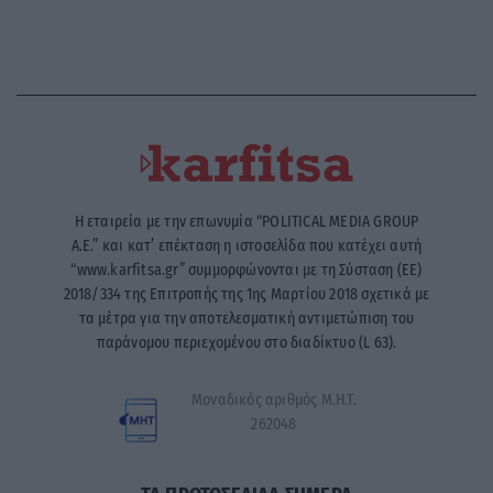
Η εταιρεία με την επωνυμία “POLITICAL MEDIA GROUP
A.E.” και κατ’ επέκταση η ιστοσελίδα που κατέχει αυτή
“www.karfitsa.gr” συμμορφώνονται με τη Σύσταση (ΕΕ)
2018/334 της Επιτροπής της 1ης Μαρτίου 2018 σχετικά με
τα μέτρα για την αποτελεσματική αντιμετώπιση του
παράνομου περιεχομένου στο διαδίκτυο (L 63).
Μοναδικός αριθμός Μ.Η.Τ.
262048