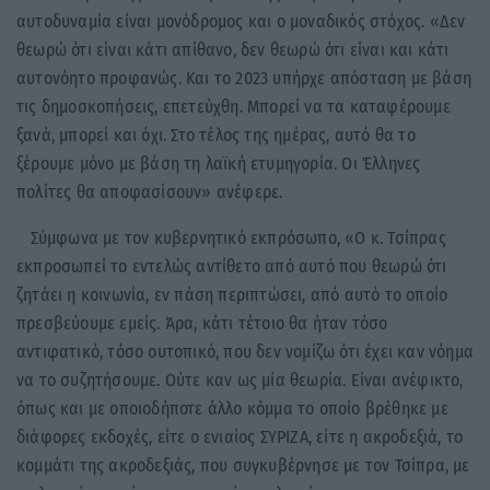
αυτοδυναμία είναι μονόδρομος και ο μοναδικός στόχος. «Δεν
θεωρώ ότι είναι κάτι απίθανο, δεν θεωρώ ότι είναι και κάτι
αυτονόητο προφανώς. Και το 2023 υπήρχε απόσταση με βάση
τις δημοσκοπήσεις, επετεύχθη. Μπορεί να τα καταφέρουμε
ξανά, μπορεί και όχι. Στο τέλος της ημέρας, αυτό θα το
ξέρουμε μόνο με βάση τη λαϊκή ετυμηγορία. Οι Έλληνες
πολίτες θα αποφασίσουν» ανέφερε.
Σύμφωνα με τον κυβερνητικό εκπρόσωπο, «Ο κ. Τσίπρας
εκπροσωπεί το εντελώς αντίθετο από αυτό που θεωρώ ότι
ζητάει η κοινωνία, εν πάση περιπτώσει, από αυτό το οποίο
πρεσβεύουμε εμείς. Άρα, κάτι τέτοιο θα ήταν τόσο
αντιφατικό, τόσο ουτοπικό, που δεν νομίζω ότι έχει καν νόημα
να το συζητήσουμε. Ούτε καν ως μία θεωρία. Είναι ανέφικτο,
όπως και με οποιοδήποτε άλλο κόμμα το οποίο βρέθηκε με
διάφορες εκδοχές, είτε ο ενιαίος ΣΥΡΙΖΑ, είτε η ακροδεξιά, το
κομμάτι της ακροδεξιάς, που συγκυβέρνησε με τον Τσίπρα, με