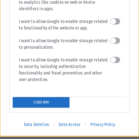
to analytics like cookies on web or device
identifiers in apps.
I want to allow Google to enable storage related
ΠΟΛΙΤΙΚΉ
to functionality of the website or app.
ΕΛΑΣ: Η πρόληψη των πυρκαγιών περνά και από τη σωστή
I want to allow Google to enable storage related
διαχείριση του δικτύου ηλεκτροδότησης
to personalization.
Την εφαρμογή μόνιμου και ολοκληρωμένου προγράμματος πρόληψης
για τα δίκτυα ηλεκτροδότησης ζητά ο Τομέας Κλιματικής Κρίσης και
I want to allow Google to enable storage related
to security, including authentication
Ενέργειας του ΕΛΑΣ....
functionality and fraud prevention, and other
ΑΝΑΡΤΉΘΗΚΕ ΑΠΌ
KARFITSANEWS
06/08/2026
user protection.
CONFIRM
Data Deletion
Data Access
Privacy Policy