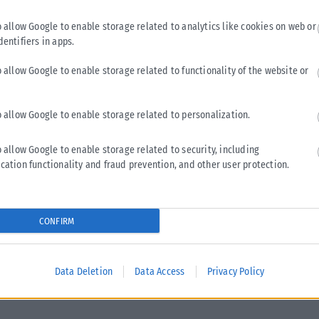
o allow Google to enable storage related to analytics like cookies on web or
dentifiers in apps.
ότι με τα διευρυμένα εισοδηματικά κριτήρια περίπου 8 στις
υση των 150 ευρώ για κάθε παιδί. Η καταβολή θα γίνει
o allow Google to enable storage related to functionality of the website or
το τέλος του μήνα, με απευθείας πίστωση στον τραπεζικό
o allow Google to enable storage related to personalization.
αι περισσότερους από 3 εκατομμύρια πολίτες. Όπως τόνισε
o allow Google to enable storage related to security, including
καθημερινότητα: Στο σούπερ μάρκετ, στον παιδικό σταθμό,
cation functionality and fraud prevention, and other user protection.
 το έκτακτο επίδομα παιδιού έρχεται να προστεθεί σε ένα
η φροντίδα των παιδιών και την καθημερινή ασφάλεια των
CONFIRM
α το νέο πρόγραμμα «Ανακαινίζω», επισημαίνοντας ότι η
τους, με ποσό που φτάνει έως τις 36.000 ευρώ. Στόχος είναι
Data Deletion
Data Access
Privacy Policy
ει το ακίνητό της είτε για να το διαθέσει προς μακροχρόνια