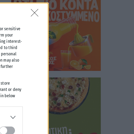
 or sensitive
irm your
ing interest-
d to third
r personal
on may also
further
 store
grant or deny
 in below