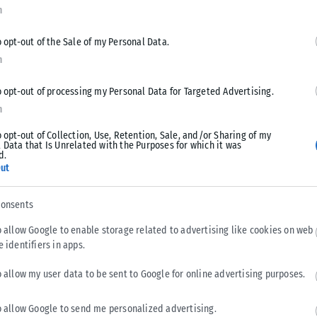
τρώο. Κάθε επιμελητής ή επιμελήτρια μπορεί να φροντίζει
n
o opt-out of the Sale of my Personal Data.
n
τφόρμα των “Νταντάδων της Γειτονιάς” και να αναζητούν το
ολιτική που σχεδιάστηκε πάνω σε μια πραγματική ανάγκη:
o opt-out of processing my Personal Data for Targeted Advertising.
ασία, γνωρίζοντας ότι το παιδί του έχει ασφαλή φροντίδα
n
 ανάγκες της οικογένειας. Υπολογίζουμε ότι το πρόγραμμα
o opt-out of Collection, Use, Retention, Sale, and/or Sharing of my
», τόνισε η υπουργός.
 Data that Is Unrelated with the Purposes for which it was
d.
ut
ην ειδική παραμετροποίηση του προγράμματος για τα μικρά
είναι εύκολο να βρεθεί διαθέσιμος Προσωπικός Βοηθός. Για
consents
ί, θα προβλεφθεί η δυνατότητα να αναλαμβάνει τον ρόλο
o allow Google to enable storage related to advertising like cookies on web
έγχου.
e identifiers in apps.
πρέπει να προσαρμόζεται στις πραγματικές συνθήκες κάθε
o allow my user data to be sent to Google for online advertising purposes.
λο να εφαρμοστεί. Επίσης, υπογράμμισε πως η αμοιβή του
0 ευρώ τον μήνα, ανάλογα με τις ώρες και τις ανάγκες
o allow Google to send me personalized advertising.