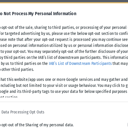
o Not Process My Personal Information
τις επιμελήτριες άνοιξε περίπου πριν από έναν μήνα και τα
τά σε μία πραγματική ανάγκη των οικογενειών: Οι
o opt-out of the sale, sharing to third parties, or processing of your personal
υποβολές αιτήσεων ανέρχονται σε περίπου 1.500, ενώ 650
for targeted advertising by us, please use the below opt-out section to conf
lease note that after your opt-out request is processed you may continue see
αθώς έχει ελεγχθεί το σύνολο των δικαιολογητικών τους.
sed on personal information utilized by us or personal information disclose
 to your opt-out. You may separately opt-out of the further disclosure of you
να για γονείς που εργάζονται με πλήρη απασχόληση ή είναι
by third parties on the IAB’s list of downstream participants. This informati
 που εργάζονται με μερική απασχόληση ή βρίσκονται σε
 by us to third parties on the
IAB’s List of Downstream Participants
that may 
o other third parties.
χθούν και μητέρες εγγεγραμμένες στα μητρώα της ΔΥΠΑ,
that this website/app uses one or more Google services and may gather and
ncluding but not limited to your visit or usage behaviour. You may click to 
oogle and its third-party tags to use your data for below specified purposes
ο, το ετήσιο ατομικό εισόδημά του δεν πρέπει να
nt section.
00 ευρώ για δύο παιδιά, ενώ για τρία παιδιά και άνω δεν
ιμελητή ή επιμελήτριας και τη σύναψη συμφωνίας, το ποσό
 Data Processing Opt Outs
της φροντίδας του παιδιού. Επιμελητής ή επιμελήτρια
 της οικογένειας, όπως η γιαγιά, εφόσον πληροί τις
o opt-out of the Sharing of my personal data.