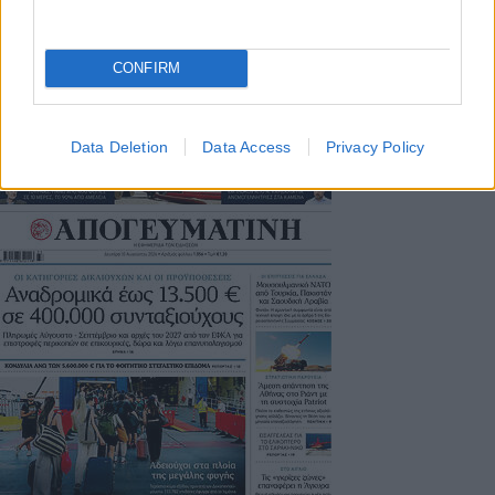
Μοναδικός αριθμός Μ.Η.Τ. 262048
CONFIRM
ΤΑ ΠΡΩΤΟΣΕΛΙΔΑ ΣΗΜΕΡΑ
Data Deletion
Data Access
Privacy Policy