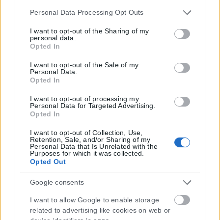
Please note that this website/app uses one or more Google
Personal Data Processing Opt Outs
services and may gather and store information including
but not limited to your visit or usage behaviour. You may
I want to opt-out of the Sharing of my
personal data.
click to grant or deny consent to Google and its third-party
Opted In
tags to use your data for below specified purposes in below
Google consent section.
I want to opt-out of the Sale of my
Personal Data.
Opted In
I want to opt-out of processing my
Personal Data for Targeted Advertising.
Opted In
I want to opt-out of Collection, Use,
Retention, Sale, and/or Sharing of my
Personal Data that Is Unrelated with the
Purposes for which it was collected.
Opted Out
Google consents
I want to allow Google to enable storage
related to advertising like cookies on web or