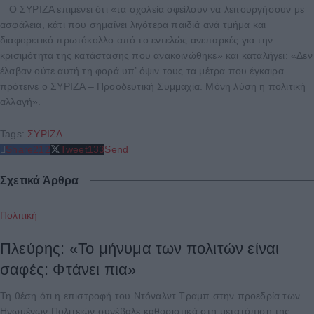
Ο ΣΥΡΙΖΑ επιμένει ότι «τα σχολεία οφείλουν να λειτουργήσουν με
ασφάλεια, κάτι που σημαίνει λιγότερα παιδιά ανά τμήμα και
διαφορετικό πρωτόκολλο από το εντελώς ανεπαρκές για την
κρισιμότητα της κατάστασης που ανακοινώθηκε» και καταλήγει: «Δεν
έλαβαν ούτε αυτή τη φορά υπ’ όψιν τους τα μέτρα που έγκαιρα
πρότεινε ο ΣΥΡΙΖΑ – Προοδευτική Συμμαχία. Μόνη λύση η πολιτική
αλλαγή».
Tags:
ΣΥΡΙΖΑ
Share
212
Tweet
133
Send
Σχετικά Άρθρα
Πολιτική
Πλεύρης: «Το μήνυμα των πολιτών είναι
σαφές: Φτάνει πια»
Τη θέση ότι η επιστροφή του Ντόναλντ Τραμπ στην προεδρία των
Ηνωμένων Πολιτειών συνέβαλε καθοριστικά στη μετατόπιση της