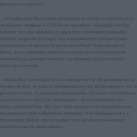
άνοιγμα των σχολείων.
«Η κυβέρνηση Μητσοτάκη αποφάσισε να ανοίξει τα σχολεία όπως
τα έκλεισε», αναφέρει ο ΣΥΡΙΖΑ και προσθέτει: «Συνεχίζει την ίδια
πολιτική που έχει οδηγήσει τη χώρα στην υγειονομική τραγωδία.
Αρνείται ακόμα και τη στιγμή που καταγράφονται αρνητικά ρεκόρ
κρουσμάτων, να ακούσει τη φωνή των ειδικών. Είναι φανερό σε
όλους, ότι η κυβέρνηση αρνείται τη γνώμη των επιστημόνων και
αποφασίζει με μοναδικό κριτήριο την αποφυγή μέτρων στήριξης
προς την κοινωνία».
Ακολούθως υποστηρίζει ότι «οι αποφάσεις της θα μετατρέψουν τα
σχολεία εκ νέου σε χώρους υπερμετάδοσης και θα μεταφέρουν τον ιό
μέσα στα σπίτια, σε γονείς και ηλικιωμένους. Ούτε καν το επικίνδυνο
πρωτόκολλο του 50+1 δεν αναθεωρούν. Ένα πρωτόκολλο που,
όπως αποκαλύφθηκε, δεν ήταν ποτέ εισήγηση της επιτροπής των
επιστημόνων αλλά κυβερνητική απόφαση. Η κα Κεραμέως και ο κ.
Μητσοτάκης βάζουν την υπογραφή τους και είναι αποκλειστικά
υπεύθυνοι για ότι ακολουθήσει».