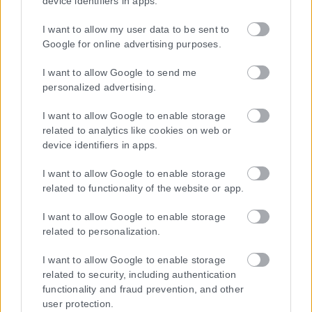
device identifiers in apps.
I want to allow my user data to be sent to
Google for online advertising purposes.
I want to allow Google to send me
personalized advertising.
I want to allow Google to enable storage
related to analytics like cookies on web or
device identifiers in apps.
I want to allow Google to enable storage
related to functionality of the website or app.
I want to allow Google to enable storage
Η εταιρεία με την επωνυμία “POLITICAL MEDIA GROUP A.E.” και κατ’
related to personalization.
επέκταση η ιστοσελίδα που κατέχει αυτή “www.karfitsa.gr”
συμμορφώνονται με τη Σύσταση (ΕΕ) 2018/334 της Επιτροπής της
I want to allow Google to enable storage
1ης Μαρτίου 2018 σχετικά με τα μέτρα για την αποτελεσματική
related to security, including authentication
αντιμετώπιση του παράνομου περιεχομένου στο διαδίκτυο (L 63).
functionality and fraud prevention, and other
user protection.