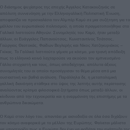
Ο διάσημος ψυχίατρος της εποχής Άγγελος Κατακουζηνός σε
απόλυτη συννενόηση με την Ελληνογαλλική Πολιτιστική Ένωση,
αποφασίζει να προσκαλέσει τον Αλμπέρ Καμύ σε μια συζήτηση για το
μέλλον του ευρωπαϊκού πολιτισμού, η οποία πραγματοποιήθηκε στο
Γαλλικό Ινστιτούτο Αθηνών. Συνομιλητές του Καμύ, ήταν μεταξύ
άλλων, οι Ευάγγελος Παπανούτσος, Κωνσταντίνος Τσάτσος,
Γεώργιος Θεοτοκάς, Φαίδων Βεγλερής και Νίκος Χατζηκυριάκος –
Γκίκας. Το Γαλλικό Ινστιτούτο γέμισε με κόσμο, μια τρανή απόδειξη
πως το ελληνικό κοινό λαχταρούσε να ακούσει τον εμπνευσμένο
Γάλλο στοχαστή και τους, όπως αποδείχτηκε, απόλυτα άξιους
συνομιλητές του οι οποίοι προσέγγισαν το θέμα μέσα από μια
ουσιαστική και βαθιά ανάλυση. Παράλληλα δε, η μεταπολεμική
γαλλική διανόηση στάθηκε στο ύψος της λεπτής αυτής περίστασης
αναλύοντας κρίσιμα φιλοσοφικά ζητήματα όπως μεταξύ άλλων, οι
κίνδυνοι από την τεχνοκρατία και η εναρμόνιση της επιστήμης με τα
ανθρώπινα δικαιώματα.
Ο Καμύ στον λόγο του, απαντάει με αισιοδοξία σε όλα όσα διχάζουν
τον κόσμο αναφορικά με το μέλλον της Ευρώπης. Φαίνεται μάλιστα
να υποστηρίζει πως η Ευρώπη δεν έχει να φοβάται την ανάπτυξη της