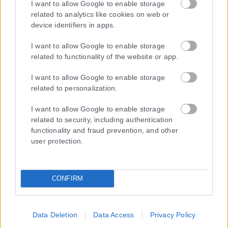
I want to allow Google to enable storage
related to analytics like cookies on web or
device identifiers in apps.
I want to allow Google to enable storage
related to functionality of the website or app.
I want to allow Google to enable storage
related to personalization.
I want to allow Google to enable storage
Η εταιρεία με την επωνυμία “POLITICAL MEDIA GROUP A.E.” και κατ’
related to security, including authentication
επέκταση η ιστοσελίδα που κατέχει αυτή “www.karfitsa.gr”
functionality and fraud prevention, and other
συμμορφώνονται με τη Σύσταση (ΕΕ) 2018/334 της Επιτροπής της
user protection.
1ης Μαρτίου 2018 σχετικά με τα μέτρα για την αποτελεσματική
αντιμετώπιση του παράνομου περιεχομένου στο διαδίκτυο (L 63).
CONFIRM
Μοναδικός αριθμός Μ.Η.Τ. 262048
Data Deletion
Data Access
Privacy Policy