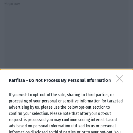
ΕΛΛΆΔΑ
Karfitsa -
Do Not Process My Personal Information
Κωνσταντίνος Κυρανάκης: Νέο σχέδιο για πιο προσβάσιμες
If you wish to opt-out of the sale, sharing to third parties, or
μετακινήσεις σε Μετρό, λεωφορεία και τρένα
processing of your personal or sensitive information for targeted
Ένα ευρύ σχέδιο παρεμβάσεων με στόχο τη βελτίωση της
advertising by us, please use the below opt-out section to
προσβασιμότητας στα Μέσα Μαζικής Μεταφοράς παρουσίασε ο
confirm your selection. Please note that after your opt-out
αναπληρωτής υπουργός Υποδομών και...
request is processed you may continue seeing interest-based
ads based on personal information utilized by us or personal
ΑΝΑΡΤΉΘΗΚΕ ΑΠΌ
ΔΉΜΗΤΡΑ ΚΑΤΡΑΜΆΔΟΥ
04/05/2026
information disclosed to third parties prior to your opt-out. You