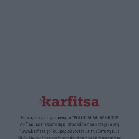
Η εταιρεία με την επωνυμία “POLITICAL MEDIA GROUP
A.E.” και κατ’ επέκταση η ιστοσελίδα που κατέχει αυτή
“www.karfitsa.gr” συμμορφώνονται με τη Σύσταση (ΕΕ)
2018/334 της Επιτροπής της 1ης Μαρτίου 2018 σχετικά με