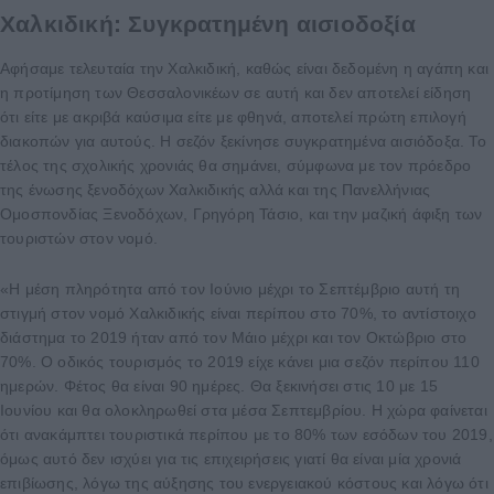
Χαλκιδική: Συγκρατημένη αισιοδοξία
Αφήσαμε τελευταία την Χαλκιδική, καθώς είναι δεδομένη η αγάπη και
η προτίμηση των Θεσσαλονικέων σε αυτή και δεν αποτελεί είδηση
ότι είτε με ακριβά καύσιμα είτε με φθηνά, αποτελεί πρώτη επιλογή
διακοπών για αυτούς. Η σεζόν ξεκίνησε συγκρατημένα αισιόδοξα. Το
τέλος της σχολικής χρονιάς θα σημάνει, σύμφωνα με τον πρόεδρο
της ένωσης ξενοδόχων Χαλκιδικής αλλά και της Πανελλήνιας
Ομοσπονδίας Ξενοδόχων, Γρηγόρη Τάσιο, και την μαζική άφιξη των
τουριστών στον νομό.
«Η μέση πληρότητα από τον Ιούνιο μέχρι το Σεπτέμβριο αυτή τη
στιγμή στον νομό Χαλκιδικής είναι περίπου στο 70%, το αντίστοιχο
διάστημα το 2019 ήταν από τον Μάιο μέχρι και τον Οκτώβριο στο
70%. Ο οδικός τουρισμός το 2019 είχε κάνει μια σεζόν περίπου 110
ημερών. Φέτος θα είναι 90 ημέρες. Θα ξεκινήσει στις 10 με 15
Ιουνίου και θα ολοκληρωθεί στα μέσα Σεπτεμβρίου. Η χώρα φαίνεται
ότι ανακάμπτει τουριστικά περίπου με το 80% των εσόδων του 2019,
όμως αυτό δεν ισχύει για τις επιχειρήσεις γιατί θα είναι μία χρονιά
επιβίωσης, λόγω της αύξησης του ενεργειακού κόστους και λόγω ότι