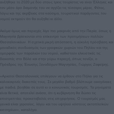
αυξήθηκε το 2020 με δύο στους τρεις τουρίστες να είναι Έλληνες και
τον μέσο όρο διαμονής του να αγγίζει τις τέσσερις μέρες. Φέτος,
λόγω και της ακρίβειας στα καύσιμα, τουριστικοί παράγοντες του
νομού εκτιμούν ότι θα αυξηθεί κι άλλο.
Ακόμα όμως και περιοχές λίγο πιο μακρινές από την Πιερία, όπως η
Μαγνησία βρίσκονται στο επίκεντρο των προτιμήσεων πολλών
Θεσσαλονικέων. Η σχετικά μικρή απόσταση, η εύκολη πρόσβαση και
μοναδικός συνδυασμός των γραφικών χωριών του Πηλίου και της
ομορφιάς των παραλιών του νομού, καθιστούν ελκυστικές τις
διακοπές στο Βόλο και στην γύρω περιοχή, όπως τονίζει, ο
Πρόεδρος της Ένωσης Ξενοδόχων Μαγνησίας, Γιώργος Ζαφείρης.
«Αρκετοί Θεσσαλονικείς επιλέγουν να έρθουν στο Πήλιο για τις
καλοκαιρινές διακοπές τους. Σε μεγάλο βαθμό βλέπουμε οικογένειες
με παιδιά, βοηθάει σε αυτό κι ο κοινωνικός τουρισμός. Τα μηνύματα
είναι θετικά, αποτελεί ανάσα, ότι η κυβέρνηση θα δώσει τις
επιστρεπτέες προκαταβολές στις επιχειρήσεις. Ο τουρισμός μας
γενικά είναι χερσαίος, λόγω και του υψηλού κόστους ακτοπλοϊκών
εισιτηρίων», καταλήγει.