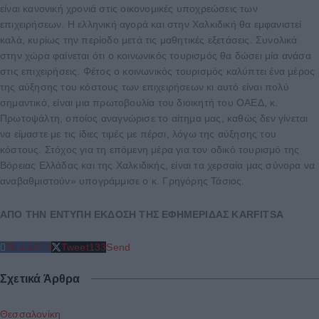
είναι κανονική χρονιά στις οικονομικές υποχρεώσεις των
επιχειρήσεων. Η ελληνική αγορά και στην Χαλκιδική θα εμφανιστεί
καλά, κυρίως την περίοδο μετά τις μαθητικές εξετάσεις. Συνολικά
στην χώρα φαίνεται ότι ο κοινωνικός τουρισμός θα δώσει μία ανάσα
στις επιχειρήσεις. Φέτος ο κοινωνικός τουρισμός καλύπτει ένα μέρος
της αύξησης του κόστους των επιχειρήσεων κι αυτό είναι πολύ
σημαντικό, είναι μια πρωτοβουλία του διοικητή του ΟΑΕΔ, κ.
Πρωτοψάλτη, οποίος αναγνώρισε το αίτημα μας, καθώς δεν γίνεται
να είμαστε με τις ίδιες τιμές με πέρσι, λόγω της αύξησης του
κόστους. Στόχος για τη επόμενη μέρα για τον οδικό τουρισμό της
Βόρειας Ελλάδας και της Χαλκιδικής, είναι τα χερσαία μας σύνορα να
αναβαθμιστούν» υπογράμμισε ο κ. Γρηγόρης Τάσιος.
ΑΠΟ ΤΗΝ ΕΝΤΥΠΗ ΕΚΔΟΣΗ ΤΗΣ ΕΦΗΜΕΡΙΔΑΣ KARFITSA
Share
213
Tweet
133
Send
Σχετικά Άρθρα
Θεσσαλονίκη