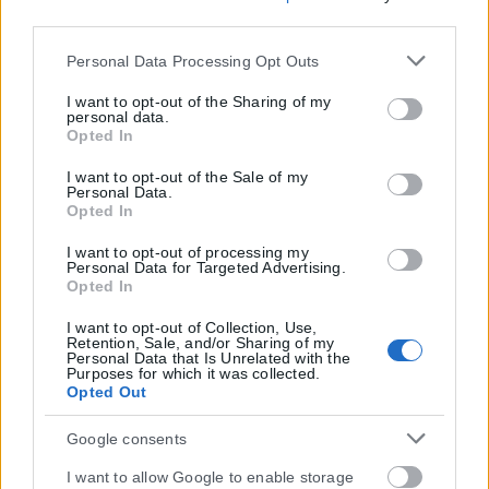
disclose it to other third parties.
ΑΝΑΡΤΉΘΗΚΕ ΑΠΌ
ΕΛΊΝΑ ΤΟΥΚΟΥΣΜΠΑΛΊΔΟΥ
07/08/2026
Please note that this website/app uses one or more Google
Personal Data Processing Opt Outs
services and may gather and store information including
but not limited to your visit or usage behaviour. You may
I want to opt-out of the Sharing of my
personal data.
click to grant or deny consent to Google and its third-party
Opted In
tags to use your data for below specified purposes in below
Google consent section.
I want to opt-out of the Sale of my
Personal Data.
Opted In
I want to opt-out of processing my
Personal Data for Targeted Advertising.
Opted In
I want to opt-out of Collection, Use,
Retention, Sale, and/or Sharing of my
Personal Data that Is Unrelated with the
Purposes for which it was collected.
Opted Out
Google consents
I want to allow Google to enable storage