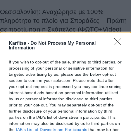
Θεσσαλονίκη: Αναχώρησε με 100%
πληρότητα το πλοίο για Σποράδες – Πρώτη
σε προτίμηση η Σκόπελος (ΦΩΤΟ+Video)
Με 100% πληρότητα αναχώρησε νωρίς το πρωί του Σαββάτου 08/08
Karfitsa -
Do Not Process My Personal
το ταχύπλοο Speedrunner της SeaJets για Σποράδες από το
Information
Λιμάνι...
If you wish to opt-out of the sale, sharing to third parties, or
ΑΝΑΡΤΉΘΗΚΕ ΑΠΌ
ΕΛΊΝΑ ΤΟΥΚΟΥΣΜΠΑΛΊΔΟΥ
08/08/2026
processing of your personal or sensitive information for
Θεσσαλονίκη
targeted advertising by us, please use the below opt-out
section to confirm your selection. Please note that after
Ουρές στα διόδια των Μαλγάρων –
your opt-out request is processed you may continue seeing
interest-based ads based on personal information utilized
Εγκαταλείπουν την πόλη οι Θεσσαλονικείς
by us or personal information disclosed to third parties
(ΦΩΤΟ+Video)
prior to your opt-out. You may separately opt-out of the
further disclosure of your personal information by third
Ουρές σημειώνονται στα διόδια των Μαλγάρων από το πρωί της
parties on the IAB’s list of downstream participants. This
Παρασκευής 07/08, όπου βρίσκεται σε εξέλιξη η έξοδος των
information may also be disclosed by us to third parties on
εκδρομέων...
the
IAB’s List of Downstream Participants
that may further