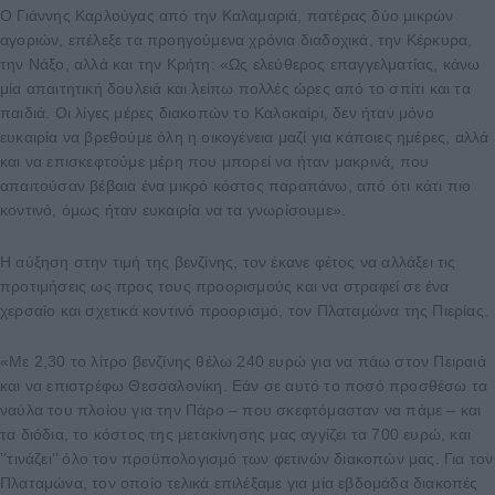
Ο Γιάννης Καρλούγας από την Καλαμαριά, πατέρας δύο μικρών
αγοριών, επέλεξε τα προηγούμενα χρόνια διαδοχικά, την Κέρκυρα,
την Νάξο, αλλά και την Κρήτη: «Ως ελεύθερος επαγγελματίας, κάνω
μία απαιτητική δουλειά και λείπω πολλές ώρες από το σπίτι και τα
παιδιά. Οι λίγες μέρες διακοπών το Καλοκαίρι, δεν ήταν μόνο
ευκαιρία να βρεθούμε όλη η οικογένεια μαζί για κάποιες ημέρες, αλλά
και να επισκεφτούμε μέρη που μπορεί να ήταν μακρινά, που
απαιτούσαν βέβαια ένα μικρό κόστος παραπάνω, από ότι κάτι πιο
κοντινό, όμως ήταν ευκαιρία να τα γνωρίσουμε».
Η αύξηση στην τιμή της βενζίνης, τον έκανε φέτος να αλλάξει τις
προτιμήσεις ως προς τους προορισμούς και να στραφεί σε ένα
χερσαίο και σχετικά κοντινό προορισμό, τον Πλαταμώνα της Πιερίας.
«Με 2,30 το λίτρο βενζίνης θέλω 240 ευρώ για να πάω στον Πειραιά
και να επιστρέφω Θεσσαλονίκη. Εάν σε αυτό το ποσό προσθέσω τα
ναύλα του πλοίου για την Πάρο – που σκεφτόμασταν να πάμε – και
τα διόδια, το κόστος της μετακίνησης μας αγγίζει τα 700 ευρώ, και
’’τινάζει’’ όλο τον προϋπολογισμό των φετινών διακοπών μας. Για τον
Πλαταμώνα, τον οποίο τελικά επιλέξαμε για μία εβδομάδα διακοπές