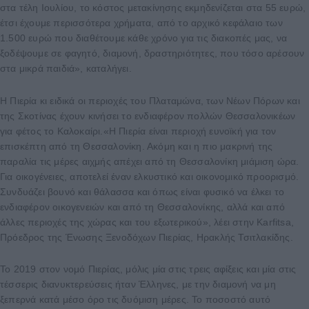
στα τέλη Ιουλίου, το κόστος μετακίνησης εκμηδενίζεται στα 55 ευρώ,
έτσι έχουμε περισσότερα χρήματα, από το αρχικό κεφάλαιο των
1.500 ευρώ που διαθέτουμε κάθε χρόνο για τις διακοπές μας, να
ξοδέψουμε σε φαγητό, διαμονή, δραστηριότητες, που τόσο αρέσουν
στα μικρά παιδιά», καταλήγει.
Η Πιερία κι ειδικά οι περιοχές του Πλαταμώνα, των Νέων Πόρων και
της Σκοτίνας έχουν κινήσει το ενδιαφέρον πολλών Θεσσαλονικέων
για φέτος το Καλοκαίρι.«Η Πιερία είναι περιοχή ευνοϊκή για τον
επισκέπτη από τη Θεσσαλονίκη. Ακόμη και η πιο μακρινή της
παραλία τις μέρες αιχμής απέχει από τη Θεσσαλονίκη μιάμιση ώρα.
Για οικογένειες, αποτελεί έναν ελκυστικό και οικονομικό προορισμό.
Συνδυάζει βουνό και θάλασσα και όπως είναι φυσικό να έλκει το
ενδιαφέρον οικογενειών και από τη Θεσσαλονίκης, αλλά και από
άλλες περιοχές της χώρας και του εξωτερικού», λέει στην Karfitsa,
Πρόεδρος της Ένωσης Ξενοδόχων Πιερίας, Ηρακλής Τσιτλακίδης.
Το 2019 στον νομό Πιερίας, μόλις μία στις τρεις αφίξεις και μία στις
τέσσερις διανυκτερεύσεις ήταν Έλληνες, με την διαμονή να μη
ξεπερνά κατά μέσο όρο τις δυόμιση μέρες. Το ποσοστό αυτό