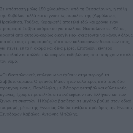
Σε απόσταση μόλις 150 χιλιομέτρων από τη Θεσσαλονίκη, η πόλη
της Καβάλας, αλλά και οι γνωστές παραλίες της (Αμμόλοφοι,
Ηρακλείτσα, Τούζλα, Κεραμωτή) αποτελεί εδώ και χρόνια έναν
προορισμό Σαββατοκύριακου για πολλούς Θεσσαλονικείς. Φέτος,
αρκετοί από αυτούς-κυρίως οικογένειες- σκέφτονται να κάνουν όλους
αυτούς τους προορισμούς, τόπο των καλοκαιρινών διακοπών τους,
για πέντε, επτά ή ακόμα και δέκα μέρες. Επιπλέον, κίνητρο
αποτελούν οι πολλές καλοκαιρινές εκδηλώσεις που υπάρχουν σε όλο
τον νομό.
«Οι Θεσσαλονικείς επιλέγουν να έρθουν στην περιοχή τα
Σαββατοκύριακα. Ο φετινός Μάιος ήταν καλύτερος από τους δύο
προηγούμενους. Παράλληλα, με διάφορα φεστιβάλ και αθλητικούς
αγώνες, έχουμε προσελκύσει το ενδιαφέρον των Ελλήνων και των
ξένων επισκεπτών. Η Καβάλα βασίζεται σε μεγάλο βαθμό στον οδικό
τουρισμό, μέσω της Εγνατίας Οδού» τονίζει ο πρόεδρος της Ένωσης
Ξενοδόχων Καβάλας, Αντώνης Μιτζάλης.