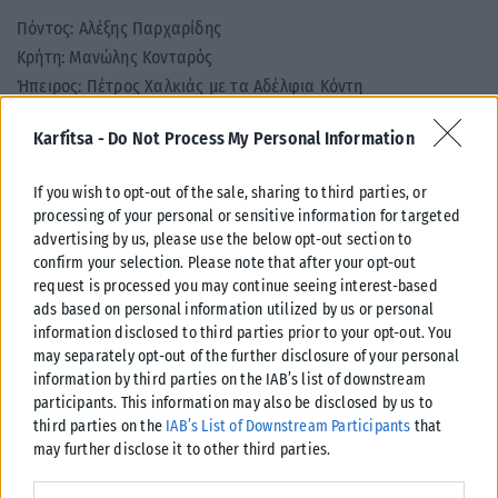
Πόντος: Αλέξης Παρχαρίδης
Κρήτη: Μανώλης Κονταρός
Ήπειρος: Πέτρος Χαλκιάς με τα Αδέλφια Κόντη
Νησιά: Ξέφραγο Αμπέλι
Karfitsa -
Do Not Process My Personal Information
Μακεδονία: Broza Banda.
Αλ. Παρχαρίδης στην Κ: Θα είμαι αχάριστος
If you wish to opt-out of the sale, sharing to third parties, or
απέναντι στο Θεό εάν δεν αγωνιστώ για την
processing of your personal or sensitive information for targeted
advertising by us, please use the below opt-out section to
ποντιακή μουσική παράδοση
confirm your selection. Please note that after your opt-out
request is processed you may continue seeing interest-based
Tags:
Αλέξης Παρχαρίδης
Βάκχαι Φεστ
ΘΕΣΣΑΛΟΝΙΚΗ
ads based on personal information utilized by us or personal
Μονή Λαζαριστών
φεστιβάλ
information disclosed to third parties prior to your opt-out. You
may separately opt-out of the further disclosure of your personal
information by third parties on the IAB’s list of downstream
participants. This information may also be disclosed by us to
third parties on the
IAB’s List of Downstream Participants
that
may further disclose it to other third parties.
Σχετικά Άρθρα
Please note that this website/app uses one or more Google