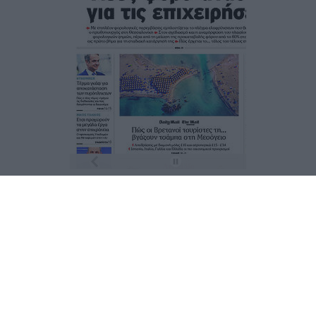
Τα
πρωτοσέλιδα
των
εφημερίδων
ΕΝΗΜΕΡΩΣΟΥ ΠΡΩΤΟΣ
Εγγραφή στο Newsletter
Ταυτότητα
Επικοινωνία & Διαφήμιση
Όροι Χρήσης – Πολιτική Απορρήτου