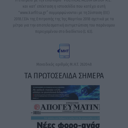
Η εταιρεία με την επωνυμία “POLITICAL MEDIA GROUP A.E.”
και κατ’ επέκταση η ιστοσελίδα που κατέχει αυτή
“www.karfitsa.gr” συμμορφώνονται με τη Σύσταση (ΕΕ)
2018/334 της Επιτροπής της 1ης Μαρτίου 2018 σχετικά με τα
μέτρα για την αποτελεσματική αντιμετώπιση του παράνομου
περιεχομένου στο διαδίκτυο (L 63).
Μοναδικός αριθμός Μ.Η.Τ. 262048
ΤΑ ΠΡΩΤΟΣΕΛΙΔΑ ΣΗΜΕΡΑ