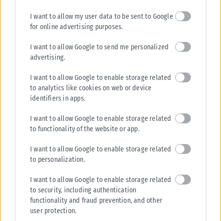
ΑΝΑΡΤΉΘΗΚΕ ΑΠΌ
ΔΉΜΗΤΡΑ ΚΑΤΡΑΜΆΔΟΥ
08/08/2026
I want to allow my user data to be sent to Google
for online advertising purposes.
I want to allow Google to send me personalized
advertising.
I want to allow Google to enable storage related
to analytics like cookies on web or device
identifiers in apps.
I want to allow Google to enable storage related
to functionality of the website or app.
I want to allow Google to enable storage related
ΔΙΕΘΝΉ
to personalization.
Βουλγαρία: Drone εξερράγη κοντά σε αγωγό φυσικού αερίου
I want to allow Google to enable storage related
– Η Σόφια κάλεσε την Ουκρανή πρέσβη για εξηγήσεις
to security, including authentication
Συναγερμός σήμανε στη Βουλγαρία μετά την πτώση και έκρηξη μη
functionality and fraud prevention, and other
επανδρωμένου αεροσκάφους κοντά στα σύνορα με τη Ρουμανία και
user protection.
σε...