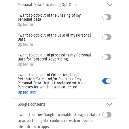
services and may gather and store information including but not
Personal Data Processing Opt Outs
limited to your visit or usage behaviour. You may click to grant or
I want to opt-out of the Sharing of my
deny consent to Google and its third-party tags to use your data
personal data.
for below specified purposes in below Google consent section.
Opted In
I want to opt-out of the Sale of my Personal
Data.
Opted In
I want to opt-out of processing my Personal
Data for Targeted Advertising.
Opted In
I want to opt-out of Collection, Use,
Retention, Sale, and/or Sharing of my
Personal Data that Is Unrelated with the
LIFESTYLE
Purposes for which it was collected.
Opted Out
Η Ελίζαμπεθ Ελέτσι πήρε την ευχή για τον γιο της στον Άγιο
Νεκτάριο – Η συγκινητική ανάρτηση
Google consents
Μια ιδιαίτερα συγκινητική στιγμή μοιράστηκε με τους διαδικτυακούς
I want to allow Google to enable storage related
της φίλους η Ελίζαμπεθ Ελέτσι, η οποία επισκέφθηκε μαζί με τον
to advertising like cookies on web or device
σύζυγό...
identifiers in apps.