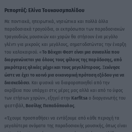
Ρεπορτάζ: Ελίνα Τουκουσμπαλίδου
Με ποντιακά, ηπειρωτικά, νησιώτικα και πολλά άλλα
παραδοσιακά τραγούδια, οι εκπρόσωποι των παραδοσιακών
τραγουδιών, μουσικών και χορών θα στήσουν ένα μεγάλο
γλέντι για μικρούς και μεγάλους, σηματοδοτώντας την έναρξη
του καλοκαιριού. «
Το Βάκχαι Φεστ είναι μια συναυλία που
διοργανώνεται για όλους τους φίλους της παράδοσης, από
μικρότερες ηλικίες μέχρι και τους μεγαλύτερους. Ξεκίνησε
ώστε να έχει το κοινό μια οικονομική πρόταση εξόδου για να
διασκεδάσει
. Και φυσικά να διαφοροποιηθεί από την
ακρίβεια που υπάρχει στις μέρες μας αλλά και από το ύφος
των ετήσιων χορών», εξηγεί στην
Karfitsa
ο διοργανωτής του
φεστιβάλ,
Βασίλης Παπαδόπουλος
.
«Έχουμε προσπαθήσει να εντάξουμε από κάθε περιοχή τα
μεγαλύτερα ονόματα της παραδοσιακής μουσικής, όπως είναι