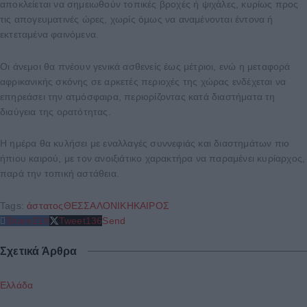
αποκλείεται να σημειωθούν τοπικές βροχές ή ψιχάλες, κυρίως προς
τις απογευματινές ώρες, χωρίς όμως να αναμένονται έντονα ή
εκτεταμένα φαινόμενα.
Οι άνεμοι θα πνέουν γενικά ασθενείς έως μέτριοι, ενώ η μεταφορά
αφρικανικής σκόνης σε αρκετές περιοχές της χώρας ενδέχεται να
επηρεάσει την ατμόσφαιρα, περιορίζοντας κατά διαστήματα τη
διαύγεια της ορατότητας.
Η ημέρα θα κυλήσει με εναλλαγές συννεφιάς και διαστημάτων πιο
ήπιου καιρού, με τον ανοιξιάτικο χαρακτήρα να παραμένει κυρίαρχος,
παρά την τοπική αστάθεια.
Tags:
άστατος
ΘΕΣΣΑΛΟΝΙΚΗ
ΚΑΙΡΟΣ
Share
218
Tweet
136
Send
Σχετικά Άρθρα
Ελλάδα