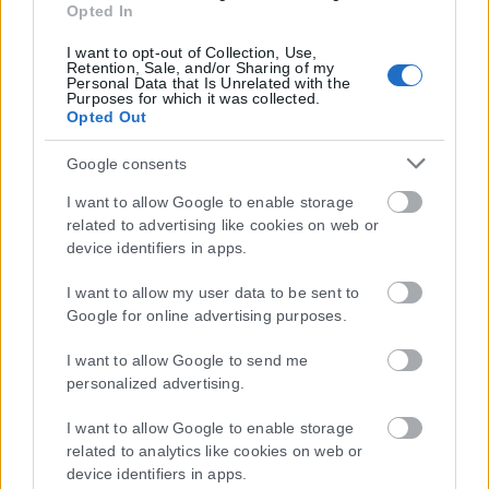
Opted In
I want to opt-out of Collection, Use,
Retention, Sale, and/or Sharing of my
Personal Data that Is Unrelated with the
Purposes for which it was collected.
Opted Out
Google consents
I want to allow Google to enable storage
related to advertising like cookies on web or
device identifiers in apps.
I want to allow my user data to be sent to
Google for online advertising purposes.
Η εταιρεία με την επωνυμία “POLITICAL MEDIA GROUP A.E.” και κατ’
I want to allow Google to send me
επέκταση η ιστοσελίδα που κατέχει αυτή “www.karfitsa.gr”
personalized advertising.
συμμορφώνονται με τη Σύσταση (ΕΕ) 2018/334 της Επιτροπής της
1ης Μαρτίου 2018 σχετικά με τα μέτρα για την αποτελεσματική
I want to allow Google to enable storage
αντιμετώπιση του παράνομου περιεχομένου στο διαδίκτυο (L 63).
related to analytics like cookies on web or
device identifiers in apps.