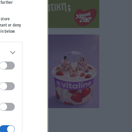
further
 store
grant or deny
 in below