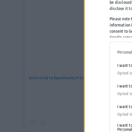
be disclosed
disclose it t
Please note 
information i
consent to G
Google conse
Personal
I want t
Opted I
Δείτε αυτή τη δημοσίευση στο Instagram.
I want t
Opted I
I want t
Opted I
I want t
Personal