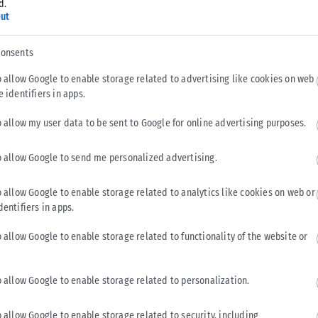
d.
ut
consents
o allow Google to enable storage related to advertising like cookies on web
e identifiers in apps.
(@forza.newspaper)
o allow my user data to be sent to Google for online advertising purposes.
κό πλαίσιο
o allow Google to send me personalized advertising.
ρα εορτής του συλλόγου έχει καθιερωθεί η 12η Απριλίου,
o allow Google to enable storage related to analytics like cookies on web or
931.
dentifiers in apps.
o allow Google to enable storage related to functionality of the website or
 πρόβλεψη για ημερομηνία εορτασμού, ωστόσο στην πρώτη
ς ορίζεται η ημερομηνία ίδρυσης του συλλόγου, η οποία
o allow Google to enable storage related to personalization.
o allow Google to enable storage related to security, including