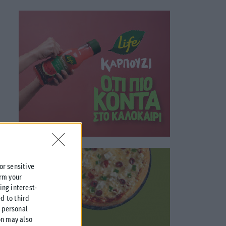
 or sensitive
irm your
ing interest-
d to third
r personal
on may also