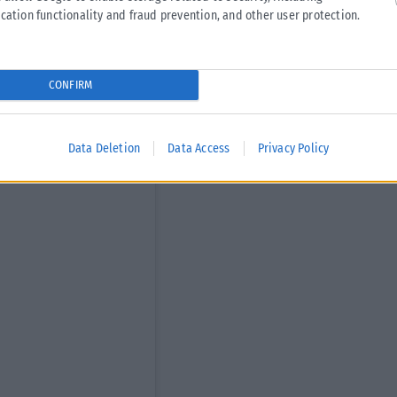
κή τεκμηρίωση που να συνδέει συγκεκριμένο γεγονός της
cation functionality and fraud prevention, and other user protection.
νός που τροφοδοτεί τη συνεχιζόμενη συζήτηση.
CONFIRM
Data Deletion
Data Access
Privacy Policy