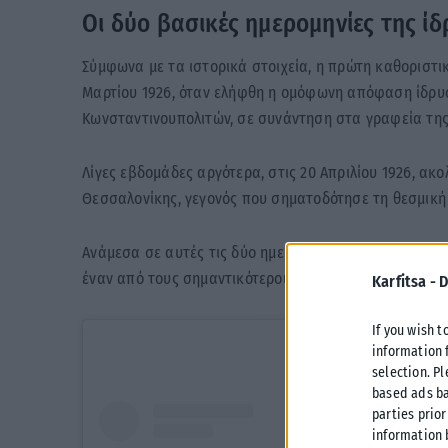
Οι δύο βασικές ημερομηνίες της ί
Σύμφωνα με τα ιστορικά στοιχεία, η πρώτη καθοριστικ
Μαρτίου 1926, όταν ελήφθη η ομόφωνη απόφαση ίδρυ
Κωνσταντινουπολιτών, σε συνάντηση στα γραφεία τη
Λίγες εβδομάδες αργότερα, στις 20 Απριλίου 1926, ακ
Θεσσαλονίκης, γεγονός που σηματοδότησε τη θεσμική
Ανάμεσα σε αυτές τις δύο ημερομηνίες τοποθετείται η
έναν από τους σημαντικότερους αθλητικούς συλλόγου
Karfitsa -
D
If you wish t
information 
selection. P
based ads ba
parties prior
information 