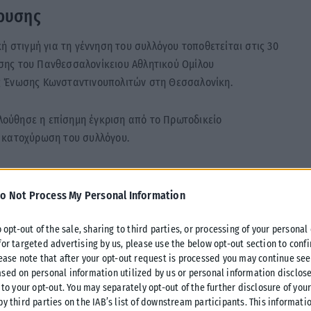
δρυσης
ή στιγμή για τη γέννηση του συλλόγου τοποθετείται στις 30
σης του Πανθεσσαλονίκειου Αθλητικού Ομίλου
ς Ένωσης Κωνσταντινουπολιτών στη Θεσσαλονίκη.
ολούθησε η επίσημη έγκριση από το Πρωτοδικείο
 κατοχύρωση του συλλόγου.
 απαρχή της πορείας ενός οργανισμού που εξελίχθηκε σε
ς της χώρας.
o Not Process My Personal Information
o opt-out of the sale, sharing to third parties, or processing of your personal
for targeted advertising by us, please use the below opt-out section to conf
lease note that after your opt-out request is processed you may continue see
sed on personal information utilized by us or personal information disclose
 to your opt-out. You may separately opt-out of the further disclosure of you
by third parties on the IAB’s list of downstream participants. This informati