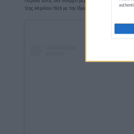
Παρόλα αυτά, δεν υπάρχει μέχρι σήμερα σαφής ιστορι
authenti
12ης Απριλίου 1926 με την ίδρυση του συλλόγου, γεγο