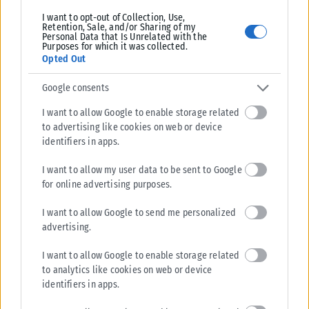
ΑΝΑΡΤΉΘΗΚΕ ΑΠΌ
KARFITSANEWS
07/08/2026
I want to opt-out of Collection, Use,
Retention, Sale, and/or Sharing of my
Personal Data that Is Unrelated with the
Purposes for which it was collected.
Opted Out
Google consents
I want to allow Google to enable storage related
to advertising like cookies on web or device
identifiers in apps.
I want to allow my user data to be sent to Google
for online advertising purposes.
I want to allow Google to send me personalized
ΑΘΛΗΤΙΚΆ
advertising.
Ενδιαφέρον της «Γαλατά» για τον Κωνσταντέλια
I want to allow Google to enable storage related
Πρόταση για τον δανεισμό του Γιάννη Κωνσταντέλια με οψιόν αγοράς
to analytics like cookies on web or device
φέρεται να κατέθεσε η Γαλατάσαραϊ στον ΠΑΟΚ, σύμφωνα με
identifiers in apps.
τουρκικά...