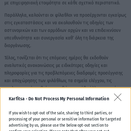
με επιχειρησιακή ετοιμότητα σε κάθε σχετικό περιστατικό.
Παράλληλα, καλούνται οι φίλαθλοι να προσέρχονται εγκαίρως
στις εγκαταστάσεις και να ακολουθούν τις οδηγίες των
αστυνομικών και των αρμόδιων αρχών και να επιδεικνύουν
υπευθυνότητα και συνεργασία καθ’ όλη τη διάρκεια της
διοργάνωσης.
Τέλος, τονίζεται ότι τις επόμενες ημέρες θα εκδοθούν
αναλυτικές ανακοινώσεις με ειδικότερες οδηγίες και
πληροφορίες για τις προβλεπόμενες διαδρομές προσέγγισης
και αποχώρησης των φιλάθλων, τα σημεία ελέγχου, τις
κυκλοφοριακές ρυθμίσεις, καθώς και κάθε άλλη αναγκαία
πληροφορία για την ασφαλή διεξαγωγή της διοργάνωσης.
Karfitsa -
Do Not Process My Personal Information
If you wish to opt-out of the sale, sharing to third parties, or
processing of your personal or sensitive information for targeted
advertising by us, please use the below opt-out section to