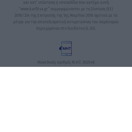
και κατ’ επέκταση η ιστοσελίδα που κατέχει αυτή
“www.karfitsa.gr” συμμορφώνονται με τη Σύσταση (ΕΕ)
2018/334 της Επιτροπής της 1ης Μαρτίου 2018 σχετικά με τα
μέτρα για την αποτελεσματική αντιμετώπιση του παράνομου
περιεχομένου στο διαδίκτυο (L 63).
Μοναδικός αριθμός Μ.Η.Τ. 262048
ΤΑ ΠΡΩΤΟΣΕΛΙΔΑ ΣΗΜΕΡΑ