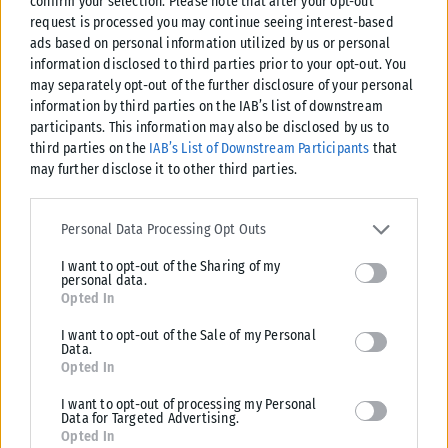
confirm your selection. Please note that after your opt-out
Σχετικά Άρθρα
request is processed you may continue seeing interest-based
ads based on personal information utilized by us or personal
information disclosed to third parties prior to your opt-out. You
may separately opt-out of the further disclosure of your personal
information by third parties on the IAB’s list of downstream
participants. This information may also be disclosed by us to
third parties on the
IAB’s List of Downstream Participants
that
may further disclose it to other third parties.
Please note that this website/app uses one or more Google
services and may gather and store information including but not
Personal Data Processing Opt Outs
limited to your visit or usage behaviour. You may click to grant or
I want to opt-out of the Sharing of my
deny consent to Google and its third-party tags to use your data
personal data.
for below specified purposes in below Google consent section.
Opted In
I want to opt-out of the Sale of my Personal
ΑΘΛΗΤΙΚΆ
Data.
Opted In
Μοκόκα: «Θέλουμε να χτίσουμε κάτι μεγάλο στον Άρη»
I want to opt-out of processing my Personal
Τις πρώτες του δηλώσεις ως παίκτης του Άρη έκανε ο Άνταμ Μοκόκα, ο
Data for Targeted Advertising.
οποίος αναφέρθηκε στη νέα διετία συνεργασίας του...
Opted In