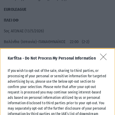
EUROLEAGUE
ΠΛΕΙ ΟΦ
5ος ΑΓΩΝΑΣ (13/5/2026)
Βαλένθια (Ισπανία)-ΠΑΝΑΘΗΝΑΪΚΟΣ 22:00 (2-2)
Karfitsa -
Do Not Process My Personal Information
Tα μέχρι στιγμής αποτελέσματα στα τέσσερα πρώτα ματς
ανάμεσα στη Βαλένθια και τον Παναθηναϊκό:
If you wish to opt-out of the sale, sharing to third parties, or
processing of your personal or sensitive information for targeted
(2) ΒΑΛΕΝΘΙΑ – (7) ΠΑΝΑΘΗΝΑΪΚΟΣ
advertising by us, please use the below opt-out section to
confirm your selection. Please note that after your opt-out
Game 1: Βαλένθια (Ισπανία) – ΠΑΝΑΘΗΝΑΪΚΟΣ 67-68 (0-1)
request is processed you may continue seeing interest-based
ads based on personal information utilized by us or personal
Game 2: Βαλένθια (Ισπανία) – ΠΑΝΑΘΗΝΑΪΚΟΣ 105-107 παρ.,
information disclosed to third parties prior to your opt-out. You
may separately opt-out of the further disclosure of your personal
95-95κ.α. (0-2)
information by third parties on the IAB’s list of downstream