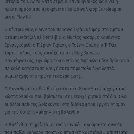
Ιστορία του. Αν τα καταφέρει ο Παναθηναϊκός θα γίνει η
πρώτη ομάδα που προκρίνεται σε φάιναλ φορ Euroleague
μέσω Play In!
Ο Κέντρικ Ναν, ο MVP του περσινού φάιναλ φορ στο Άμπου
Ντάμπι Νάιτζελ Χέιζ-Ντέιβις, ο Ματίας Λεσόρ, ο Χουάντσο
Ερνανγκόμεθ, ο Τζέριαν Γκραντ, ο Τσέντι Οσμάν, ο Τι Τζέι
Σορτς… όλους τους χρειάζεται στη Roig Arena ο
Παναθηναϊκός, την ώρα που ο Ντίνος Μήτογλου δεν βρίσκεται
σε καλή κατάσταση και γι’ αυτό πήρε πολύ λίγα λεπτά
συμμετοχής στα πρώτα τέσσερα ματς.
Ο Παναθηναϊκός δεν θα έχει και στο Game 5 τον αρχηγό του
Κώστα Σλούκα που βρίσκεται σε μετεγχειρητικό στάδιο. Όλοι
οι άλλοι παίκτες βρίσκονται στη διάθεση του Εργκίν Αταμάν
για την ύστατη «μάχη» στη Βαλένθια.
Η Βαλένθια στηρίζεται σ’ ένα νεανικό… ακούραστο σύνολο,
που παίζει γρήγορο, ποιοτικό μπάσκετ και πιάνει… απίστευτα