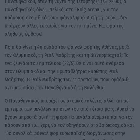
Παναθηναϊκού, όταν τη νύχτα της Τετάρτης (13/5, 22:00), ο
Παναθηναϊκός δίνει… τελικό, στη “Roig Arena”, για την
πρόκριση στο «δικό του» φάιναλ φορ. Αυτή τη φορά… δεν
υπάρχουν άλλες ευκαιρίες για τον ηττημένο. Η… ώρα της
αλήθειας έφθασε!
Ποια θα γίνει η 4η ομάδα του φάιναλ φορ της Αθήνας, μετά
τον Ολυμπιακό, τη Ρεάλ Μαδρίτης και τη Φενερμπαχτσέ; Το
ένα ζευγάρι του ημιτελικού (22/5) θα είναι αυτό ανάμεσα
στον Ολυμπιακό και την Πρωταθλήτρια Ευρώπης Ρεάλ
Μαδρίτης. Η Ρεάλ Μαδρίτης των 11 τροπαίων, ποια ομάδα θ’
αντιμετωπίσει; Τον Παναθηναϊκό ή τη Βαλένθια;
Ο Παναθηναϊκός υπερέχει σε ατομικό ταλέντο, αλλά και σε
εμπειρία των μεγάλων παικτών του από τέτοια ματς. Αρκεί να
βγουν μπροστά αυτή τη φορά τα μεγάλα ονόματα και να τον
πάρουν από το… χέρι, να τον οδηγήσουν στο 3ο διαδοχικό και
13ο συνολικά φάιναλ φορ ευρωπαϊκής διοργάνωσης στην