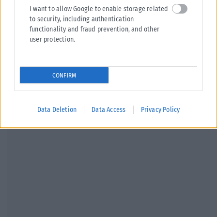
I want to allow Google to enable storage related
** Οι σειρές κρίνονται στις 3 νίκες (best of 5)
to security, including authentication
functionality and fraud prevention, and other
Tags:
Βαλένθια
ΠΑΝΑΘΗΝΑΙΚΟΣ
user protection.
CONFIRM
Σχετικά Άρθρα
Data Deletion
Data Access
Privacy Policy