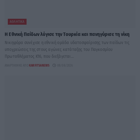
ΑΘΛΗΤΙΚΆ
Η Εθνική Παίδων λύγισε την Τουρκία και πανηγύρισε τη νίκη
Νικηφόρα συνέχισε η εθνική ομάδα υδατοσφαίρισης των παίδων τις
υποχρεώσεις της στους αγώνες κατάταξης του Παγκοσμίου
Πρωταθλήματος Κ16, που διεξάγεται...
ΑΝΑΡΤΉΘΗΚΕ ΑΠΌ
KARFITSANEWS
08/08/2026