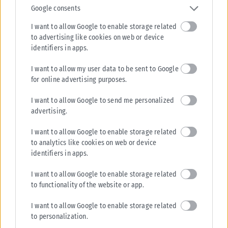
Game 1: Ρεάλ Μαδρίτης (Ισπανία) – Χάποελ Τελ Αβίβ (Ισραήλ)
Google consents
86-82 (1-0)
Game 2: Ρεάλ Μαδρίτης (Ισπανία) – Χάποελ Τελ Αβίβ (Ισραήλ)
I want to allow Google to enable storage related
to advertising like cookies on web or device
102-75 (2-0)
identifiers in apps.
Game 3: Χάποελ Τελ Αβίβ (Ισραήλ) – Ρεάλ Μαδρίτης (Ισπανία)
76-69 (1-2)
I want to allow my user data to be sent to Google
Game 4: Χάποελ Τελ Αβίβ (Ισραήλ) – Ρεάλ Μαδρίτης (Ισπανία)
for online advertising purposes.
81-87 (1-3)
I want to allow Google to send me personalized
advertising.
(4) ΦΕΝΕΡΜΠΑΧΤΣΕ – (5) ΖΑΛΓΚΙΡΙΣ ΚΑΟΥΝΑΣ
Game 1: Φενέρμπαχτσε (Τουρκία) – Ζαλγκίρις Κάουνας
I want to allow Google to enable storage related
(Λιθουανία) 89-78 (1-0)
to analytics like cookies on web or device
Game 2: Φενέρμπαχτσε (Τουρκία) – Ζαλγκίρις Κάουνας
identifiers in apps.
(Λιθουανία) 86-74 (2-0)
I want to allow Google to enable storage related
Game 3: Ζαλγκίρις Κάουνας (Λιθουανία) – Φενέρμπαχτσε
to functionality of the website or app.
(Τουρκία) 81-78 (1-2)
I want to allow Google to enable storage related
Game 4: Ζαλγκίρις Κάουνας (Λιθουανία) – Φενέρμπαχτσε
to personalization.
(Τουρκία) 90-94 παρ., 80-80κ.α. (1-3)