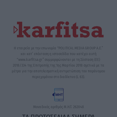
Η εταιρεία με την επωνυμία “POLITICAL MEDIA GROUP A.E.”
και κατ’ επέκταση η ιστοσελίδα που κατέχει αυτή
“www.karfitsa.gr” συμμορφώνονται με τη Σύσταση (ΕΕ)
2018/334 της Επιτροπής της 1ης Μαρτίου 2018 σχετικά με τα
μέτρα για την αποτελεσματική αντιμετώπιση του παράνομου
περιεχομένου στο διαδίκτυο (L 63).
Μοναδικός αριθμός Μ.Η.Τ. 262048