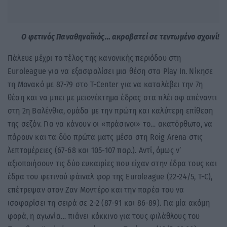
Ο φετινός Παναθηναϊκός… ακροβατεί σε τεντωμένο σχοινί!
Πάλευε μέχρι το τέλος της κανονικής περιόδου στη
Euroleague για να εξασφαλίσει μια θέση στα Play In. Νίκησε
τη Μονακό με 87-79 στο T-Center για να καταλάβει την 7η
θέση και να μπει με μειονέκτημα έδρας στα πλέι οφ απέναντι
στη 2η Βαλένθια, ομάδα με την πρώτη και καλύτερη επίθεση
της σεζόν. Για να κάνουν οι «πράσινοι» το… ακατόρθωτο, να
πάρουν και τα δύο πρώτα ματς μέσα στη Roig Arena στις
λεπτομέρειες (67-68 και 105-107 παρ.). Αντί, όμως ν’
αξιοποιήσουν τις δύο ευκαιρίες που είχαν στην έδρα τους και
έδρα του φετινού φάιναλ φορ της Euroleague (22-24/5, T-C),
επέτρεψαν στον Ζαν Μοντέρο και την παρέα του να
ισοφαρίσει τη σειρά σε 2-2 (87-91 και 86-89). Για μία ακόμη
φορά, η αγωνία… πιάνει κόκκινο για τους φιλάθλους του