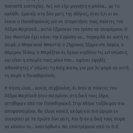
ποσοστά ευστοχίας. Λες και είχε μαγνήτη η μπάλα… με το
καλάθι.. έμοιαζε στα δύο ματς της Αθήνας, όταν ό,τι κι αν
έκανε ο Παναθηναϊκός για να σταματήσει τους παίκτες του
Πέδρο Μαρτίνεθ… αυτοί έβρισκαν τον τρόπο να σκοράρουν. O
Ζαν Μοντέρο έχει κάνει την Ευρώπη να… παραμιλά σε αυτή τη
σειρά, ο Μπρανκού Μπαντιό, ο 21χρονος Σέρχιο ντε Λαρέα, ο
Κάμερον Τέιλορ, ο Μπράξτον Κι, έχουν κερδίσει τις εντυπώσεις
και είναι η απειρία τους μόνο που… αφήνει υψηλές
πιθανότητες ν’ αλώσει τη Roig Arena, για μια 3η φορά σε αυτή
τη σειρά ο Παναθηναϊκός.
Η πίεση είναι… κακός σύμβουλος. Κι όταν οι παίκτες του
Πέδρο Μαρτίνεθ ήταν πιεσμένοι, στη δική τους έδρα,
ηττήθηκαν από τον Παναθηναϊκό. Στην Αθήνα ταξίδεψαν πιο
αποφασισμένοι, θα έλεγε κανείς ακόμη και πιο ώριμοι εν
συγκρίσει με τα πρώτα δύο ματς. Και ήταν η δική τους σειρά
να κάνουν το… ακατόρθωτο. Να επιστρέψουν από το 0-2!