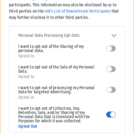
participants. This information may also be disclosed by us to
Game 3: ΠΑΝΑΘΗΝΑΪΚΟΣ – Βαλένθια (Ισπανία) 87-91 (2-1)
third parties on the
IAB’s List of Downstream Participants
that
may further disclose it to other third parties.
Game 4: ΠΑΝΑΘΗΝΑΪΚΟΣ – Βαλένθια (Ισπανία) 86-89 (2-2)
Please note that this website/app uses one or more Google
Game 5: Βαλένθια (Ισπανία) – ΠΑΝΑΘΗΝΑΪΚΟΣ 13/5, 22:00
services and may gather and store information including but not
Personal Data Processing Opt Outs
limited to your visit or usage behaviour. You may click to grant or
I want to opt-out of the Sharing of my
deny consent to Google and its third-party tags to use your data
personal data.
for below specified purposes in below Google consent section.
Tα αποτελέσματα στα άλλα τρία ζευγάρια των πλέι οφ της
Opted In
Euroleague:
I want to opt-out of the Sale of my Personal
Data.
(1) ΟΛΥΜΠΙΑΚΟΣ – (8) ΜΟΝΑΚΟ
Opted In
I want to opt-out of processing my Personal
Game 1: ΟΛΥΜΠΙΑΚΟΣ – Μονακό (Μονακό) 91-70 (1-0)
Data for Targeted Advertising.
Opted In
Game 2: ΟΛΥΜΠΙΑΚΟΣ – Μονακό (Μονακό) 94-64 (2-0)
I want to opt-out of Collection, Use,
Retention, Sale, and/or Sharing of my
Game 3: Μονακό (Μονακό) – ΟΛΥΜΠΙΑΚΟΣ 82-105 (0-3)
Personal Data that Is Unrelated with the
Purposes for which it was collected.
(3) ΡΕΑΛ ΜΑΔΡΙΤΗΣ – (6) ΧΑΠΟΕΛ ΤΕΛ ΑΒΙΒ
Opted Out