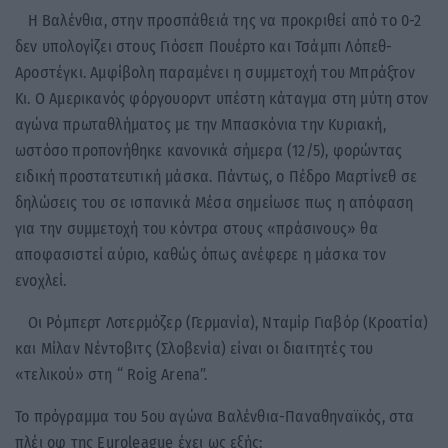
Η Βαλένθια, στην προσπάθειά της να προκριθεί από το 0-2
δεν υπολογίζει στους Γιόσεπ Πουέρτο και Τσάμπι Λόπεθ-
Αροστέγκι. Αμφίβολη παραμένει η συμμετοχή του Μπράξτον
Κι. Ο Αμερικανός φόργουορντ υπέστη κάταγμα στη μύτη στον
αγώνα πρωταθλήματος με την Μπασκόνια την Κυριακή,
ωστόσο προπονήθηκε κανονικά σήμερα (12/5), φορώντας
ειδική προστατευτική μάσκα. Πάντως, ο Πέδρο Μαρτίνεθ σε
δηλώσεις του σε ισπανικά Μέσα σημείωσε πως η απόφαση
για την συμμετοχή του κόντρα στους «πράσινους» θα
αποφασιστεί αύριο, καθώς όπως ανέφερε η μάσκα τον
ενοχλεί.
Οι Ρόμπερτ Λοτερμόζερ (Γερμανία), Νταμίρ Γιαβόρ (Κροατία)
και Μίλαν Νέντοβιτς (Σλοβενία) είναι οι διαιτητές του
«τελικού» στη “ Roig Arena”.
To πρόγραμμα του 5ου αγώνα Βαλένθια-Παναθηναϊκός, στα
πλέι οφ της Euroleague έχει ως εξής: