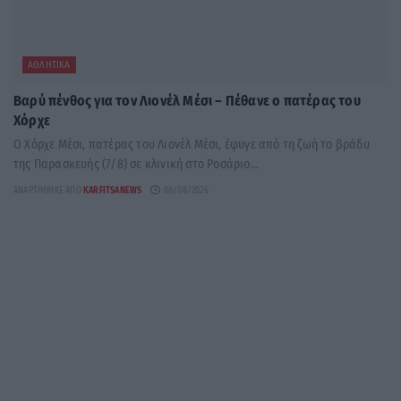
ΑΘΛΗΤΙΚΆ
Βαρύ πένθος για τον Λιονέλ Μέσι – Πέθανε ο πατέρας του
Χόρχε
Ο Χόρχε Μέσι, πατέρας του Λιονέλ Μέσι, έφυγε από τη ζωή το βράδυ
της Παρασκευής (7/8) σε κλινική στο Ροσάριο...
ΑΝΑΡΤΉΘΗΚΕ ΑΠΌ
KARFITSANEWS
08/08/2026