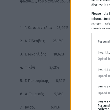
φιλάθλων, του διαγωνισμού Stoiximan Player Of The C
disclose it t
Please note 
information i
consent to G
1. Γ. Κωνσταντέλιας 28,66%
Google conse
2. Α. Ζίβκοβιτς 23,15%
Personal
I want t
3. Γ. Μιχαηλίδης 10,62%
Opted I
4. Τ. Κένι 8,62%
I want t
Opted I
5. Γ. Γιακουμάκης 8,32%
I want t
Opted I
6. Α. Τσιφτσής 5,31%
I want t
Personal
7. Τάισον 6,41%
collecte