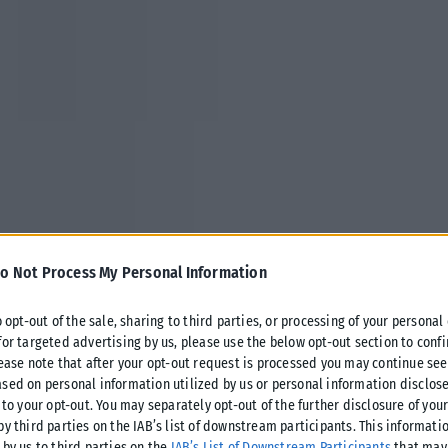
o Not Process My Personal Information
ρυφαίος παίκτης της σεζόν στον ΠΑΟΚ, όπως προέκυψε από τη
o opt-out of the sale, sharing to third parties, or processing of your personal
for targeted advertising by us, please use the below opt-out section to conf
ψηφοφορία των φιλάθλων στην ιστοσελίδα της Super League.
lease note that after your opt-out request is processed you may continue see
sed on personal information utilized by us or personal information disclose
πρώτος και ακολούθησε ο Αντρια Ζίβκοβιτς με 23,15%.
 to your opt-out. You may separately opt-out of the further disclosure of you
e ανακοινώνει τα αποτελέσματα, μετά από ψηφοφορία των
by third parties on the IAB’s list of downstream participants. This informati
 by us to third parties on the
IAB’s List of Downstream Participants
that may 