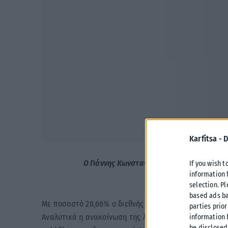
Karfitsa -
D
O Γιάννης Κωνσταντέλιας αναδείχθηκε κο
If you wish t
information 
selection. P
based ads ba
Με ποσοστό 28,66% ο διεθνής επιθετικός αναδείχθηκε 
parties prior
Αναλυτικά η ανακοίνωση της λίγκας: «Η Super Leagu
information 
be disclosed