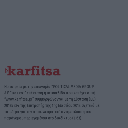
Η εταιρεία με την επωνυμία “POLITICAL MEDIA GROUP
A.E.” και κατ’ επέκταση η ιστοσελίδα που κατέχει αυτή
“www.karfitsa.gr” συμμορφώνονται με τη Σύσταση (ΕΕ)
2018/334 της Επιτροπής της 1ης Μαρτίου 2018 σχετικά με
τα μέτρα για την αποτελεσματική αντιμετώπιση του
παράνομου περιεχομένου στο διαδίκτυο (L 63).