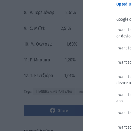
Opted O
8. Α. Γερεμέγεφ 2,61%
Google 
9. Σ. Μεϊτέ 2,51%
I want t
or devic
10. Μ. Οζντόεφ 1,60%
I want t
11. Ρ. Μπάμπα 1,20%
I want t
12. Τ. Κεντζιόρα 1,01%
I want t
device i
Tags:
ΓΙΑΝΝΗΣ ΚΩΝΣΤΑΝΤΕΛΙΑΣ
παοκ
I want t
app.
Share
I want t
I want t