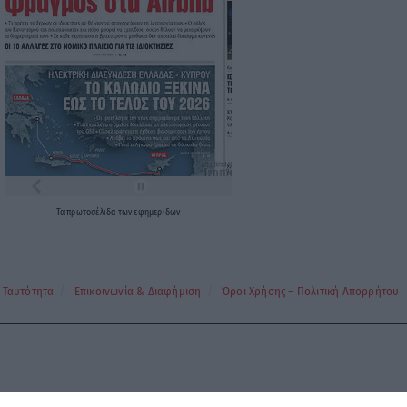
Τα
πρωτοσέλιδα
των
εφημερίδων
Ταυτότητα
Επικοινωνία & Διαφήμιση
Όροι Χρήσης – Πολιτική Απορρήτου