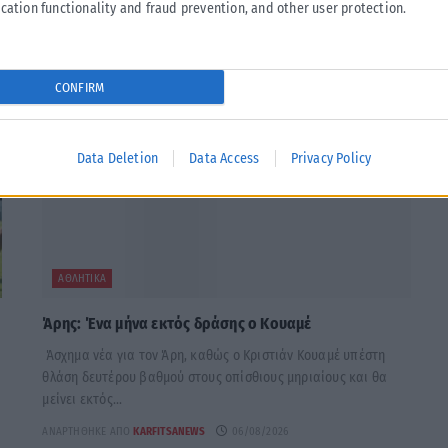
cation functionality and fraud prevention, and other user protection.
CONFIRM
Data Deletion
Data Access
Privacy Policy
ΑΘΛΗΤΙΚΆ
Άρης: Ένα μήνα εκτός δράσης ο Κουαμέ
Άσχημα νέα για τον Άρη, καθώς ο Κριστιάν Κουαμέ υπέστη
θλάση δευτέρου βαθμού στους οπίσθιους μηριαίους και θα
μείνει εκτός...
ΑΝΑΡΤΉΘΗΚΕ ΑΠΌ
KARFITSANEWS
06/08/2026