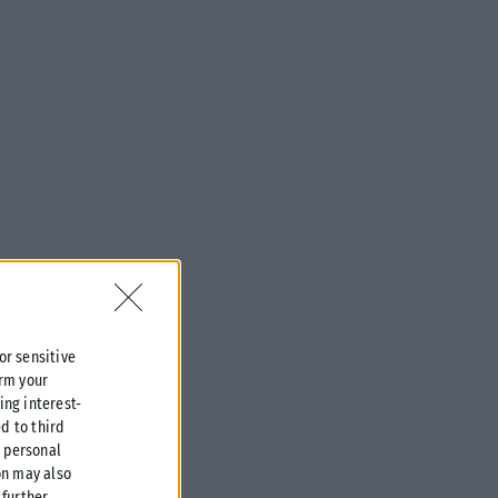
 or sensitive
irm your
ing interest-
d to third
r personal
on may also
further