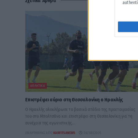
Σχετικά Άρθρα
authenti
ΑΘΛΗΤΙΚΆ
Επιστρέφει αύριο στη Θεσσαλονίκη ο Ηρακλής
Ο Ηρακλής ολοκλήρωσε το βασικό στάδιο της προετοιμασίας
του στο Μπολτσάνο και επιστρέφει στη Θεσσαλονίκη για τη
συνέχεια της αγωνιστικής...
ΑΝΑΡΤΉΘΗΚΕ ΑΠΌ
KARFITSANEWS
06/08/2026