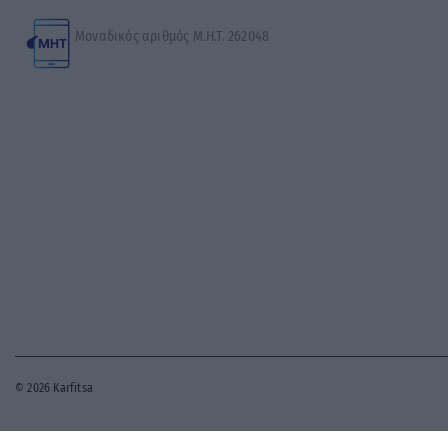
Μοναδικός αριθμός Μ.Η.Τ. 262048
© 2026 Karfitsa