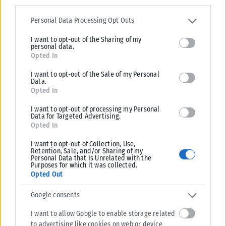
Please note that this website/app uses one or more Google
services and may gather and store information including but not
Personal Data Processing Opt Outs
limited to your visit or usage behaviour. You may click to grant or
I want to opt-out of the Sharing of my
deny consent to Google and its third-party tags to use your data
personal data.
for below specified purposes in below Google consent section.
Opted In
I want to opt-out of the Sale of my Personal
ΑΘΛΗΤΙΚΆ
Data.
Opted In
Βαρύ πένθος για τον Λιονέλ Μέσι – Πέθανε ο πατέρας του
Χόρχε
I want to opt-out of processing my Personal
Data for Targeted Advertising.
Ο Χόρχε Μέσι, πατέρας του Λιονέλ Μέσι, έφυγε από τη ζωή το βράδυ
Opted In
της Παρασκευής (7/8) σε κλινική στο Ροσάριο...
I want to opt-out of Collection, Use,
ΑΝΑΡΤΉΘΗΚΕ ΑΠΌ
KARFITSANEWS
08/08/2026
Retention, Sale, and/or Sharing of my
Personal Data that Is Unrelated with the
Purposes for which it was collected.
Opted Out
Google consents
I want to allow Google to enable storage related
to advertising like cookies on web or device