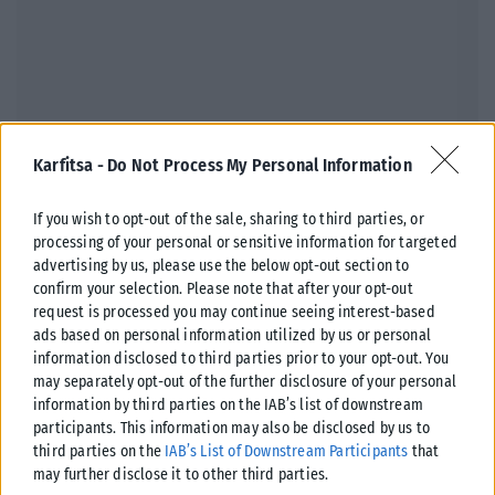
Karfitsa -
Do Not Process My Personal Information
ΑΘΛΗΤΙΚΆ
Η Εθνική Παίδων λύγισε την Τουρκία και πανηγύρισε τη νίκη
If you wish to opt-out of the sale, sharing to third parties, or
Νικηφόρα συνέχισε η εθνική ομάδα υδατοσφαίρισης των παίδων τις
processing of your personal or sensitive information for targeted
υποχρεώσεις της στους αγώνες κατάταξης του Παγκοσμίου
advertising by us, please use the below opt-out section to
Πρωταθλήματος Κ16, που διεξάγεται...
confirm your selection. Please note that after your opt-out
request is processed you may continue seeing interest-based
ΑΝΑΡΤΉΘΗΚΕ ΑΠΌ
KARFITSANEWS
08/08/2026
ads based on personal information utilized by us or personal
information disclosed to third parties prior to your opt-out. You
may separately opt-out of the further disclosure of your personal
information by third parties on the IAB’s list of downstream
participants. This information may also be disclosed by us to
third parties on the
IAB’s List of Downstream Participants
that
may further disclose it to other third parties.