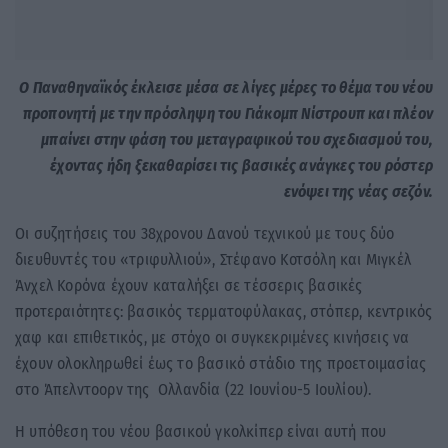
Ο Παναθηναϊκός έκλεισε μέσα σε λίγες μέρες το θέμα του νέου
προπονητή με την πρόσληψη του Γιάκομπ Νίστρουπ και πλέον
μπαίνει στην φάση του μεταγραφικού του σχεδιασμού του,
έχοντας ήδη ξεκαθαρίσει τις βασικές ανάγκες του ρόστερ
ενόψει της νέας σεζόν.
Οι συζητήσεις του 38χρονου Δανού τεχνικού με τους δύο
διευθυντές του «τριφυλλιού», Στέφανο Κοτσόλη και Μιγκέλ
Άνχελ Κορόνα έχουν καταλήξει σε τέσσερις βασικές
προτεραιότητες: βασικός τερματοφύλακας, στόπερ, κεντρικός
χαφ και επιθετικός, με στόχο οι συγκεκριμένες κινήσεις να
έχουν ολοκληρωθεί έως το βασικό στάδιο της προετοιμασίας
στο Άπελντοορν της Ολλανδία (22 Ιουνίου-5 Ιουλίου).
Η υπόθεση του νέου βασικού γκολκίπερ είναι αυτή που