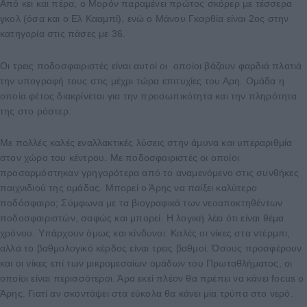
Από κει και πέρα, ο Μορόν παραμένει πρώτος σκόρερ με τέσσερα
γκολ (όσα και ο Ελ Κααμπί), ενώ ο Μάνου Γκαρθία είναι 2ος στην
κατηγορία στις πάσες με 36.
Οι τρεις ποδοσφαιριστές είναι αυτοί οι οποίοι βάζουν φαρδιά πλατιά
την υπογραφή τους στις μέχρι τώρα επιτυχίες του Αρη. Ομάδα η
οποία φέτος διακρίνεται για την προσωπικότητα και την πληρότητα
της στο ρόστερ.
Με πολλές καλές εναλλακτικές λύσεις στην άμυνα και υπεραριθμία
στον χώρο του κέντρου. Με ποδοσφαιριστές οι οποίοι
προσαρμόστηκαν γρηγορότερα από το αναμενόμενο στις συνθήκες
παιχνιδιού της ομάδας. Μπορεί ο Άρης να παίξει καλύτερο
ποδόσφαιρο; Σύμφωνα με τα βιογραφικά των νεοαποκτηθέντων
ποδοσφαιριστών, σαφώς και μπορεί. Η λογική λέει ότι είναι θέμα
χρόνου. Υπάρχουν όμως και κίνδυνοι. Καλές οι νίκες στα ντέρμπι,
αλλά το βαθμολογικό κέρδος είναι τρεις βαθμοί. Όσους προσφέρουν
και οι νίκες επί των μικρομεσαίων ομάδων του Πρωταθλήματος, οι
οποίοι είναι περισσότεροι. Άρα εκεί πλέον θα πρέπει να κάνει focus o
Άρης. Γιατί αν σκοντάψει στα εύκολα θα κάνει μία τρύπα στο νερό.