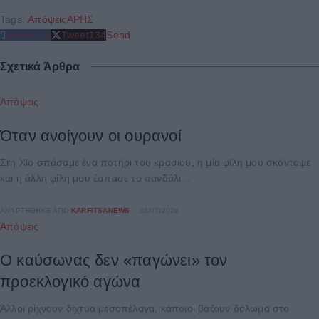
Tags:
Απόψεις
ΑΡΗΣ
Share
214
Tweet
134
Send
Σχετικά Άρθρα
Απόψεις
Όταν ανοίγουν οι ουρανοί
Στη Χίο σπάσαμε ένα ποτήρι του κρασιού, η μία φίλη μου σκόνταψε
και η άλλη φίλη μου έσπασε το σανδάλι...
ΑΝΑΡΤΉΘΗΚΕ ΑΠΌ
KARFITSANEWS
25/07/2026
Απόψεις
Ο καύσωνας δεν «παγώνει» τον
προεκλογικό αγώνα
Άλλοι ρίχνουν δίχτυα μεσοπέλαγα, κάποιοι βάζουν δόλωμα στο