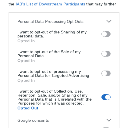
the
IAB’s List of Downstream Participants
that may further
disclose it to other third parties.
Please note that this website/app uses one or more Google
Personal Data Processing Opt Outs
services and may gather and store information including
but not limited to your visit or usage behaviour. You may
I want to opt-out of the Sharing of my
personal data.
click to grant or deny consent to Google and its third-party
Opted In
tags to use your data for below specified purposes in below
Google consent section.
I want to opt-out of the Sale of my
Personal Data.
Opted In
I want to opt-out of processing my
Personal Data for Targeted Advertising.
Opted In
I want to opt-out of Collection, Use,
Retention, Sale, and/or Sharing of my
Personal Data that Is Unrelated with the
Purposes for which it was collected.
Opted Out
Google consents