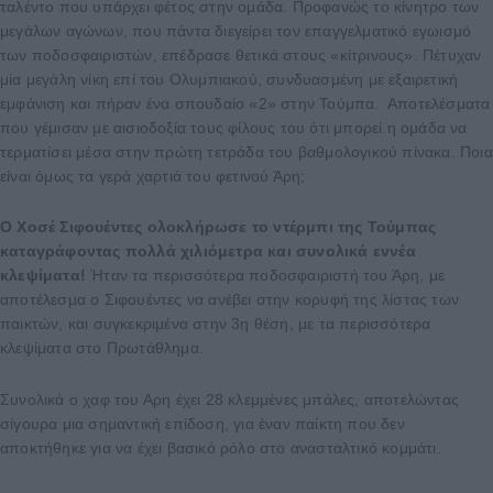
ταλέντο που υπάρχει φέτος στην ομάδα. Προφανώς το κίνητρο των
μεγάλων αγώνων, που πάντα διεγείρει τον επαγγελματικό εγωισμό
των ποδοσφαιριστών, επέδρασε θετικά στους «κίτρινους». Πέτυχαν
μία μεγάλη νίκη επί του Ολυμπιακού, συνδυασμένη με εξαιρετική
εμφάνιση και πήραν ένα σπουδαίο «2» στην Τούμπα. Αποτελέσματα
που γέμισαν με αισιοδοξία τους φίλους του ότι μπορεί η ομάδα να
τερματίσει μέσα στην πρώτη τετράδα του βαθμολογικού πίνακα. Ποια
είναι όμως τα γερά χαρτιά του φετινού Άρη;
Ο Χοσέ Σιφουέντες ολοκλήρωσε το ντέρμπι της Τούμπας
καταγράφοντας πολλά χιλιόμετρα και συνολικά εννέα
κλεψίματα!
Ήταν τα περισσότερα ποδοσφαιριστή του Άρη, με
αποτέλεσμα ο Σιφουέντες να ανέβει στην κορυφή της λίστας των
παικτών, και συγκεκριμένα στην 3η θέση, με τα περισσότερα
κλεψίματα στο Πρωτάθλημα.
Συνολικά ο χαφ του Αρη έχει 28 κλεμμένες μπάλες, αποτελώντας
σίγουρα μια σημαντική επίδοση, για έναν παίκτη που δεν
αποκτήθηκε για να έχει βασικό ρόλο στο ανασταλτικό κομμάτι.