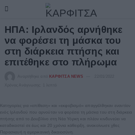
ΗΠΑ: Ιρλανδός αρνήθηκε
να φορέσει τη μάσκα του
στη διάρκεια πτήσης και
επιτέθηκε στο πλήρωμα
Αναρτήθηκε από
ΚΑΡΦΙΤΣΑ NEWS
22/01/2022
Χρόνος Ανάγνωσης: 1 λεπτό
Κατηγορίες για «επίθεση» και «εκφοβισμό» απαγγέλθηκαν εναντίον
ενός Ιρλανδού που αρνούταν να φορέσει τη μάσκα του στη διάρκεια
πτήσης από το Δουβλίνο στη Νέα Υόρκη και πλέον κινδυνεύει να
καταδικαστεί σε έως και 20 χρόνια κάθειρξη, ανακοίνωσε χθες
Παρασκευή η αμερικανική δικαιοσύνη.