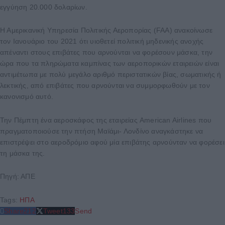
εγγύηση 20.000 δολαρίων.
Η Αμερικανική Υπηρεσία Πολιτικής Αεροπορίας (FAA) ανακοίνωσε
τον Ιανουάριο του 2021 ότι υιοθετεί πολιτική μηδενικής ανοχής
απέναντι στους επιβάτες που αρνούνται να φορέσουν μάσκα, την
ώρα που τα πληρώματα καμπίνας των αεροπορικών εταιρειών είναι
αντιμέτωπα με πολύ μεγάλο αριθμό περιστατικών βίας, σωματικής ή
λεκτικής, από επιβάτες που αρνούνται να συμμορφωθούν με τον
κανονισμό αυτό.
Την Πέμπτη ένα αεροσκάφος της εταιρείας American Airlines που
πραγματοποιούσε την πτήση Μαϊάμι- Λονδίνο αναγκάστηκε να
επιστρέψει στο αεροδρόμιο αφού μία επιβάτης αρνούνταν να φορέσει
τη μάσκα της.
Πηγή: ΑΠΕ
Tags:
ΗΠΑ
Share
212
Tweet
133
Send