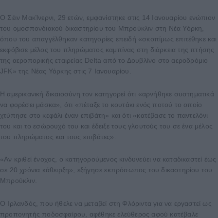
Ο Σέιν ΜακΊνερνι, 29 ετών, εμφανίστηκε στις 14 Ιανουαρίου ενώπιον
του ομοσπονδιακού δικαστηρίου του Μπρούκλιν στη Νέα Υόρκη,
όπου του απαγγέλθηκαν κατηγορίες επειδή «σκοπίμως επιτέθηκε και
εκφόβισε μέλος του πληρώματος καμπίνας στη διάρκεια της πτήσης
της αεροπορικής εταιρείας Delta από το Δουβλίνο στο αεροδρόμιο
JFK» της Νέας Υόρκης στις 7 Ιανουαρίου.
Η αμερικανική δικαιοσύνη τον κατηγορεί ότι «αρνήθηκε συστηματικά
να φορέσει μάσκα», ότι «πέταξε το κουτάκι ενός ποτού το οποίο
χτύπησε στο κεφάλι έναν επιβάτη» και ότι «κατέβασε το παντελόνι
του και το εσώρουχό του και έδειξε τους γλουτούς του σε ένα μέλος
του πληρώματος και τους επιβάτες».
«Αν κριθεί ένοχος, ο κατηγορούμενος κινδυνεύει να καταδικαστεί έως
σε 20 χρόνια κάθειρξη», εξήγησε εκπρόσωπος του δικαστηρίου του
Μπρούκλιν.
Ο Ιρλανδός, που ήθελε να μεταβεί στη Φλόριντα για να εργαστεί ως
προπονητής ποδοσφαίρου, αφέθηκε ελεύθερος αφού κατέβαλε