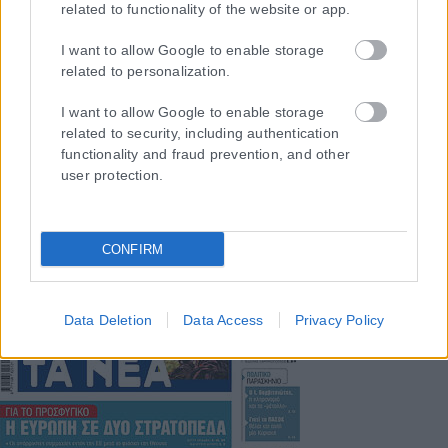
related to functionality of the website or app.
Η εταιρεία με την επωνυμία “POLITICAL MEDIA GROUP A.E.” και κατ’
επέκταση η ιστοσελίδα που κατέχει αυτή “www.karfitsa.gr”
I want to allow Google to enable storage
συμμορφώνονται με τη Σύσταση (ΕΕ) 2018/334 της Επιτροπής της
related to personalization.
1ης Μαρτίου 2018 σχετικά με τα μέτρα για την αποτελεσματική
I want to allow Google to enable storage
αντιμετώπιση του παράνομου περιεχομένου στο διαδίκτυο (L 63).
related to security, including authentication
functionality and fraud prevention, and other
user protection.
Μοναδικός αριθμός Μ.Η.Τ. 262048
CONFIRM
ΤΑ ΠΡΩΤΟΣΕΛΙΔΑ ΣΗΜΕΡΑ
Data Deletion
Data Access
Privacy Policy