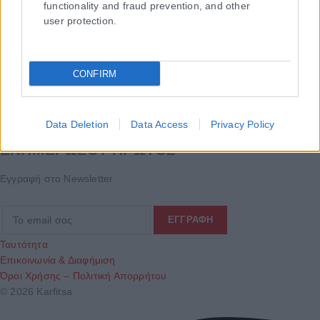
functionality and fraud prevention, and other
user protection.
CONFIRM
Τα
πρωτοσέλιδα
των
εφημερίδων
Data Deletion
Data Access
Privacy Policy
ΕΝΗΜΕΡΩΣΟΥ ΠΡΩΤΟΣ
Εγγραφή στο Newsletter
Ταυτότητα
Επικοινωνία & Διαφήμιση
Όροι Χρήσης – Πολιτική Απορρήτου
© 2026 Karfitsa