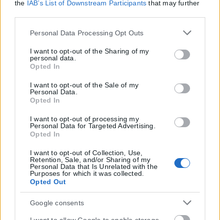
the
IAB’s List of Downstream Participants
that may further
disclose it to other third parties.
Please note that this website/app uses one or more Google
Personal Data Processing Opt Outs
services and may gather and store information including
but not limited to your visit or usage behaviour. You may
I want to opt-out of the Sharing of my
personal data.
click to grant or deny consent to Google and its third-party
Opted In
tags to use your data for below specified purposes in below
Google consent section.
I want to opt-out of the Sale of my
Personal Data.
Opted In
I want to opt-out of processing my
Personal Data for Targeted Advertising.
Opted In
I want to opt-out of Collection, Use,
Retention, Sale, and/or Sharing of my
Personal Data that Is Unrelated with the
Purposes for which it was collected.
Opted Out
Η εταιρεία με την επωνυμία “POLITICAL MEDIA GROUP A.E.” και κατ’
Google consents
επέκταση η ιστοσελίδα που κατέχει αυτή “www.karfitsa.gr”
συμμορφώνονται με τη Σύσταση (ΕΕ) 2018/334 της Επιτροπής της