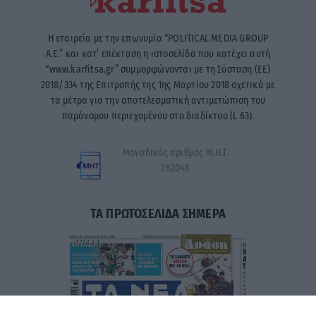
Η εταιρεία με την επωνυμία “POLITICAL MEDIA GROUP
A.E.” και κατ’ επέκταση η ιστοσελίδα που κατέχει αυτή
“www.karfitsa.gr” συμμορφώνονται με τη Σύσταση (ΕΕ)
2018/334 της Επιτροπής της 1ης Μαρτίου 2018 σχετικά με
τα μέτρα για την αποτελεσματική αντιμετώπιση του
παράνομου περιεχομένου στο διαδίκτυο (L 63).
Μοναδικός αριθμός Μ.Η.Τ.
262048
ΤΑ ΠΡΩΤΟΣΕΛΙΔΑ ΣΗΜΕΡΑ