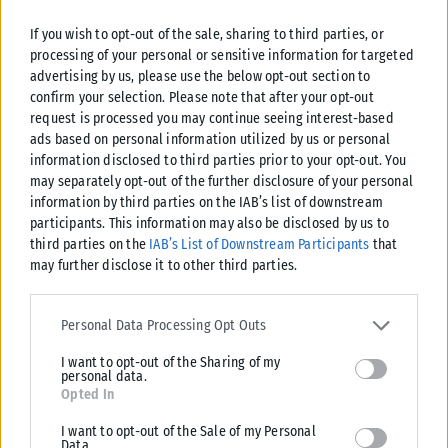
ΝΑΤΟ, η κ. Κεραμέως τόνισε ότι οι ελληνοαμερικανικές σχέσεις
If you wish to opt-out of the sale, sharing to third parties, or
ποτέ δεν είχαν υπάρξει τόσο ισχυρές όσο σήμερα και
processing of your personal or sensitive information for targeted
συμπλήρωσε ότι η σημερινή Ελλάδα κατέχει μία ενισχυμένη
advertising by us, please use the below opt-out section to
θέση στη διεθνή διπλωματία και εμφανίζεται ενισχυμένη και
confirm your selection. Please note that after your opt-out
στα αμυντικά.
request is processed you may continue seeing interest-based
ads based on personal information utilized by us or personal
Όπως είπε, «η Ελλάδα σήμερα είναι πολύ πιο ενισχυμένη
information disclosed to third parties prior to your opt-out. You
may separately opt-out of the further disclosure of your personal
αμυντικά από ό,τι ήταν, τολμώ να πω είναι πιο ενισχυμένη
information by third parties on the IAB’s list of downstream
από ποτέ σε όλα τα πεδία. Δεν είναι μόνο τα F35 και τα F16,
participants. This information may also be disclosed by us to
είναι και οι Behlarras, είχαμε τον Κίμωνα, την πρώτη φρεγάτα
third parties on the
IAB’s List of Downstream Participants
that
η οποία παρελήφθη και, μάλιστα, πήγε αμέσως να
may further disclose it to other third parties.
προστατεύσει και την αδερφή Κύπρο. Άρα, πλέον, η εικόνα
Please note that this website/app uses one or more Google
είναι τελείως διαφορετική. Η θωράκιση της χώρας έχει
services and may gather and store information including but not
Personal Data Processing Opt Outs
περάσει σε άλλο επίπεδο, έχει αναβαθμιστεί πάρα πολύ
limited to your visit or usage behaviour. You may click to grant or
I want to opt-out of the Sharing of my
deny consent to Google and its third-party tags to use your data
σημαντικά και, ταυτόχρονα, έχει αναβαθμιστεί πάρα πολύ και
personal data.
for below specified purposes in below Google consent section.
η διεθνής θέση της χώρας μας».
Opted In
I want to opt-out of the Sale of my Personal
Τέλος, αναφερόμενη στα εργασιακά, η υπουργός Εργασίας
Data.