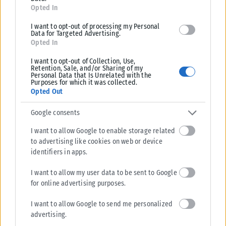
παρέθεσε τα στοιχεία των ροών απασχόλησης για το πρώτο
Opted In
πεντάμηνο του 2026, «που λαμβάνουν υπ’ όψιν και τα πρώτα
I want to opt-out of processing my Personal
δείγματα του τουρισμού, τα οποία καταδεικνύουν ρεκόρ
Data for Targeted Advertising.
Opted In
25ετίας στη δημιουργία νέων θέσεων εργασίας με 330.000
νέες θέσεις».
I want to opt-out of Collection, Use,
Retention, Sale, and/or Sharing of my
Personal Data that Is Unrelated with the
«Όλα αυτά συνθέτουν μία εικόνα η οποία τι δείχνει; Χωρίς να
Purposes for which it was collected.
Opted Out
είναι όλα ρόδινα και ιδανικά, το τονίζω. Οι δυσκολίες είναι
πάρα πολλές και, γι’ αυτό, αγωνιζόμαστε, για να βελτιώνουμε
Google consents
την καθημερινότητα κάθε μέρα, αλλά η πραγματικότητα είναι
I want to allow Google to enable storage related
ότι σήμερα η αγορά εργασίας είναι στα καλύτερα επίπεδα
to advertising like cookies on web or device
που έχει υπάρξει τα τελευταία 17-18 χρόνια», δήλωσε η κ.
identifiers in apps.
Κεραμέως.
I want to allow my user data to be sent to Google
Tags:
Νίκη Κεραμέως
Συντάξεις
for online advertising purposes.
I want to allow Google to send me personalized
advertising.