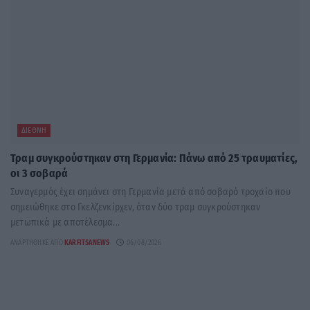
ΔΙΕΘΝΉ
Τραμ συγκρούστηκαν στη Γερμανία: Πάνω από 25 τραυματίες,
οι 3 σοβαρά
Συναγερμός έχει σημάνει στη Γερμανία μετά από σοβαρό τροχαίο που
σημειώθηκε στο Γκελζενκίρχεν, όταν δύο τραμ συγκρούστηκαν
μετωπικά με αποτέλεσμα...
ΑΝΑΡΤΉΘΗΚΕ ΑΠΌ
KARFITSANEWS
06/08/2026