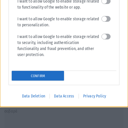
I want to allow Google to enable storage related
to functionality of the website or app.
I want to allow Google to enable storage related
to personalization.
I want to allow Google to enable storage related
to security, including authentication
functionality and fraud prevention, and other
ΕΛΛΆΔΑ
user protection.
Στην Ελλάδα η 46χρονη κατηγορούμενη για εμπλοκή στον
εμπρησμό της Marfin
CONFIRM
Στην Ελλάδα έφτασε αργά το βράδυ της Πέμπτης (6/8) η 46χρονη που
κατηγορείται για εμπλοκή της στην υπόθεση της φονικής...
ΑΝΑΡΤΉΘΗΚΕ ΑΠΌ
KARFITSANEWS
06/08/2026
Data Deletion
Data Access
Privacy Policy