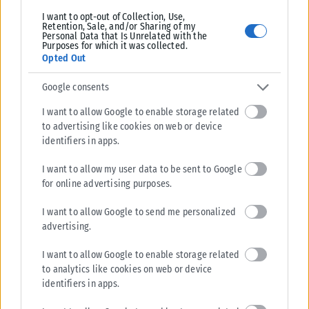
εργολάβος θα ξεκινήσει με υδροφόρα οχήματα να ποτίζει τα
I want to opt-out of Collection, Use,
Retention, Sale, and/or Sharing of my
δέντρα που υπάρχουν στα πεζοδρόμια και τα πάρκα, ώστε να
Personal Data that Is Unrelated with the
Purposes for which it was collected.
μειωθεί στο ελάχιστο το ποσοστό των απωλειών από τη
Opted Out
ζέστη.
Google consents
Δημοσιεύθηκε στην εφημερίδα Κarfitsa στις 23/5/2026
I want to allow Google to enable storage related
to advertising like cookies on web or device
Tags:
Δήμος Θεσσαλονίκης
identifiers in apps.
I want to allow my user data to be sent to Google
for online advertising purposes.
I want to allow Google to send me personalized
Σχετικά Άρθρα
advertising.
I want to allow Google to enable storage related
to analytics like cookies on web or device
identifiers in apps.