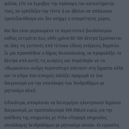
φύλλα, είτε να έκρυβαν την πρόσοψη του καταστήματος
τους, να εμπόδιζαν την τέντα ή να ήθελαν να απλώσουν
τραπεζοκάθισμα και δεν υπήρχε ο απαραίτητος χώρος.
Και δεν είναι μεμονωμένα τα περιστατικά βανδαλισμών
καθώς εκτιμάται πως κάθε χρόνο 80-100 δέντρα ξεραίνονται
σε όλες τις γειτονιές από τέτοιου είδους ενέργειες δημοτών.
Σε μία προσπάθεια ο δήμος Θεσσαλονίκης να προφυλάξει τα
δέντρα από αυτές τις κινήσεις και παράλληλα να τα
«θωρακίσει» ακόμη περισσότερο απέναντι στη ξηρασία αλλά
και το κλίμα που συνεχώς αλλάζει προχωρά σε ένα
διαγωνισμό για την επικάλυψη των δενδροδόχων με
ρητινούχο υλικό.
Ειδικότερα, αποφάσισε να διενεργήσει ηλεκτρονικό δημόσιο
διαγωνισμό, με προϋπολογισμό 599.986,40 ευρώ, για την
ανάθεση της υπηρεσίας με τίτλο «Παροχή υπηρεσίας
επικάλυψης δενδροδόχων με ρητινούχο υλικό». Οι εργασίες