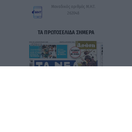
Μοναδικός αριθμός Μ.Η.Τ.
262048
ΤΑ ΠΡΩΤΟΣΕΛΙΔΑ ΣΗΜΕΡΑ