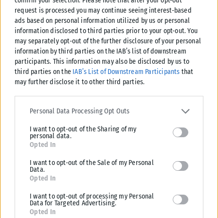
confirm your selection. Please note that after your opt-out
υπάρχουν σε όλες τις γειτονιές της πόλης.
request is processed you may continue seeing interest-based
ads based on personal information utilized by us or personal
information disclosed to third parties prior to your opt-out. You
may separately opt-out of the further disclosure of your personal
Πάνω από 7.000 δέντρα ρίζωσαν στην πόλη
information by third parties on the IAB’s list of downstream
στην τρέχουσα φυτευτική περίοδο
participants. This information may also be disclosed by us to
third parties on the
IAB’s List of Downstream Participants
that
Η ενίσχυση του πρασίνου αποτελεί ένα από τα βασικά
may further disclose it to other third parties.
στοιχήματα της διοίκησης Αγγελούδη, που συνεχίζει δυναμικά
τις φυτεύσεις έχοντας φτάσει, έως τώρα, από την αρχή της
Please note that this website/app uses one or more Google
services and may gather and store information including but not
Personal Data Processing Opt Outs
θητείας και σε διάστημα 30 μηνών, τα 24.000 νέα δέντρα σε
limited to your visit or usage behaviour. You may click to grant or
όλη την πόλη.
I want to opt-out of the Sharing of my
deny consent to Google and its third-party tags to use your data
personal data.
for below specified purposes in below Google consent section.
Ικανοποίηση επικρατεί και για την τρέχουσα φυτευτική
Opted In
περίοδο, από πέρσι το Νοέμβριο έως τον Μάϊο, όπου στις
I want to opt-out of the Sale of my Personal
Data.
γειτονιές προστέθηκαν πάνω από 7.000 δέντρα.
Opted In
Πλέον, όπως είπε ο κ.Διαμαντάκης ξεκινάει η μάχη του
I want to opt-out of processing my Personal
ποτίσματος για να ριζώσουν λόγω των θερμοκρασιών που θα
Data for Targeted Advertising.
Opted In
αρχίσουν σταδιακά να ανεβαίνουν. Από 1ης Ιουνίου ο