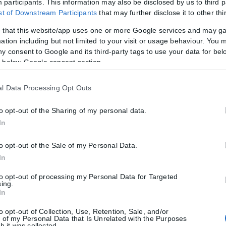
participants. This information may also be disclosed by us to third p
 ορειβάτη, ο οποίος αγνοούταν από την Τετάρτη στον Όλυμπο, καθώς
ist of Downstream Participants
that may further disclose it to other thi
 that this website/app uses one or more Google services and may g
ation including but not limited to your visit or usage behaviour. You m
σμό του 25χρονου Ισπανού ορειβάτη στον ‘Ολ
ny consent to Google and its third-party tags to use your data for bel
 below Google consent section.
25χρονου Ισπανού ορειβάτη στον Όλυμπο, ο οποίος ξεκίνησε την ανάβ
l Data Processing Opt Outs
to opt-out of the Sharing of my personal data.
η στον Όλυμπο – Ξεκίνησε μόνος του για τη
In
ρού ορειβάτη στον Όλυμπος, με μεγάλη επιχείρηση έρευνας και εντοπι
to opt-out of the Sale of my Personal Data.
In
to opt-out of processing my Personal Data for Targeted
ύμπου (video)
sing.
In
to opt-out of Collection, Use, Retention, Sale, and/or
 of my Personal Data that Is Unrelated with the Purposes
h it was collected.