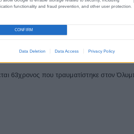
ication functionality and fraud prevention, and other user protection.
αίκας στον Όλυμπο και συγκεκριμένα, κοντά στο καταφύγιο «Χρήστος Κ
CONFIRM
ύμπου
Data Deletion
Data Access
Privacy Policy
ε δύσβατη δασική περιοχή του Ολύμπου, κοντά στο καταφύγιο της Κορ
εται 63χρονος που τραυματίστηκε στον Όλυ