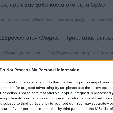
τες που είχαν χαθεί κοντά στο ρέμα Ορλιά
νεαρών ανδρών από δύσβατο σημείο στην περιοχή του ρέματος Ορλιά
 22χρονων στον Όλυμπο – Τραυματίας μεταφ
 Όλυμπο για τον εντοπισμό δύο 22χρονων περιπατητών, όταν ο ένα
Do Not Process My Personal Information
ι μεταφοράς δύο γυναικών ολοκληρώθηκε τα
to opt-out of the sale, sharing to third parties, or processing of your 
ης Κυριακής στον Όλυμπο όταν η Πυροσβεστική Υπηρεσία ειδοποιήθηκε
nformation for targeted advertising by us, please use the below opt-out
r selection. Please note that after your opt-out request is processed
eing interest-based ads based on personal information utilized by us
ήκει η σορός που εντοπίστηκε στον Όλυμπο 
disclosed to third parties prior to your opt-out. You may separately o
losure of your personal information by third parties on the IAB’s list o