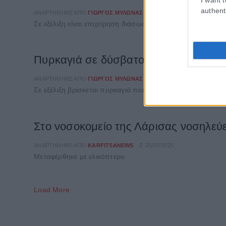
authent
ΑΝΑΡΤΉΘΗΚΕ ΑΠΌ
ΓΙΏΡΓΟΣ ΜΥΛΩΝΆΣ
13/07/2025
Σε εξέλιξη είναι επιχείρηση διάσωσης τραυματισμένης γυν
Πυρκαγιά σε δύσβατο σημείο του Ολ
ΑΝΑΡΤΉΘΗΚΕ ΑΠΌ
ΓΙΏΡΓΟΣ ΜΥΛΩΝΆΣ
21/06/2025
Σε εξέλιξη βρίσκεται πυρκαγιά που εκδηλώθηκε το πρωί σ
Στο νοσοκομείο της Λάρισας νοσηλεύ
ΑΝΑΡΤΉΘΗΚΕ ΑΠΌ
KARFITSANEWS
25/07/2025
Μεταφέρθηκε με ελικόπτερο
Load More