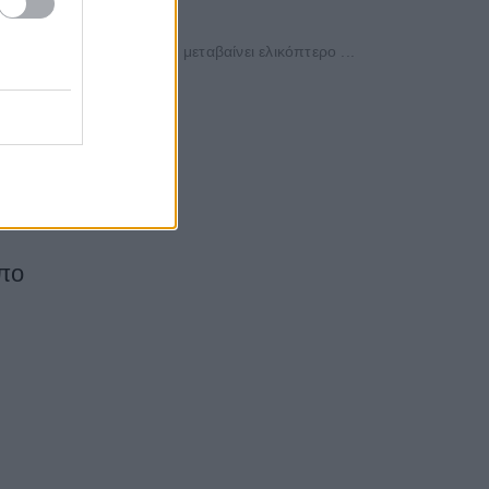
άκκαλος». Στην περιοχή μεταβαίνει ελικόπτερο ...
ομηλιάς στους ...
μπο