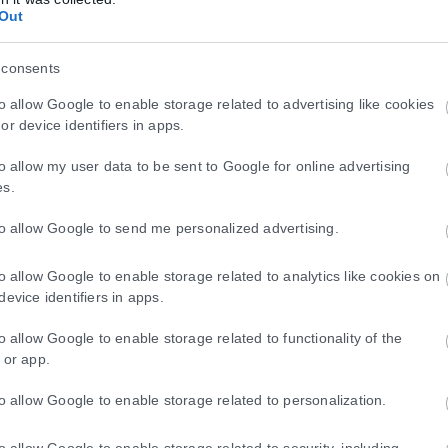
Out
 consents
ραυματίστηκε στον Όλυμπο. Σύμφωνα με την πυροσβεστική, η τραυματ
to allow Google to enable storage related to advertising like cookies
or device identifiers in apps.
to allow my user data to be sent to Google for online advertising
νη στον Όλυμπο!
es.
to allow Google to send me personalized advertising.
ι στον Όλυμπο γυναίκα, για την οποία είχε στηθεί το μεσημέρι επιχεί
to allow Google to enable storage related to analytics like cookies on
device identifiers in apps.
ιας στον Όλυμπο
to allow Google to enable storage related to functionality of the
 or app.
ερα στον Όλυμπο για τη διάσωση τραυματισμένης γυναίκας, κοντά σ
to allow Google to enable storage related to personalization.
σα στον Όλυμπο
to allow Google to enable storage related to security, including