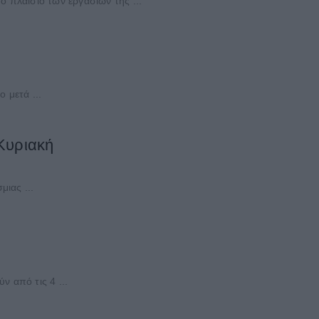
 πλαίσιο των εργασιών της ...
 μετά ...
Κυριακή
ιας ...
 από τις 4 ...