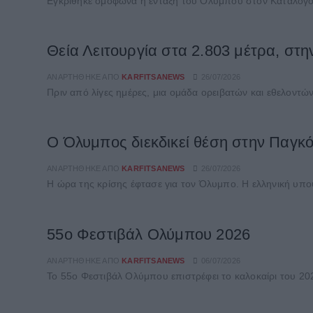
Εγκρίθηκε oμόφωνα η ένταξη του Ολύμπου στον Κατάλογο 
Θεία Λειτουργία στα 2.803 μέτρα, στ
ΑΝΑΡΤΉΘΗΚΕ ΑΠΌ
KARFITSANEWS
26/07/2026
Πριν από λίγες ημέρες, μια ομάδα ορειβατών και εθελοντών
Ο Όλυμπος διεκδικεί θέση στην Παγκ
ΑΝΑΡΤΉΘΗΚΕ ΑΠΌ
KARFITSANEWS
26/07/2026
Η ώρα της κρίσης έφτασε για τον Όλυμπο. Η ελληνική υπο
55ο Φεστιβάλ Ολύμπου 2026
ΑΝΑΡΤΉΘΗΚΕ ΑΠΌ
KARFITSANEWS
06/07/2026
Το 55ο Φεστιβάλ Ολύμπου επιστρέφει το καλοκαίρι του 2