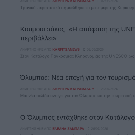
ΑΝΑΡΤΉΘΗΚΕ ΑΠΌ
ΔΉΜΗΤΡΑ ΚΑΤΡΑΜΆΔΟΥ
02/08/2026
Τραγικό περιστατικό σημειώθηκε το μεσημέρι της Κυριακή
Κουμουτσάκος: «Η απόφαση της UNESC
περιβάλλει»
ΑΝΑΡΤΉΘΗΚΕ ΑΠΌ
KARFITSANEWS
02/08/2026
Στον Κατάλογο Παγκόσμιας Κληρονομιάς της UNESCO ως Μι
Όλυμπος: Νέα εποχή για τον τουρισμό
ΑΝΑΡΤΉΘΗΚΕ ΑΠΌ
ΔΉΜΗΤΡΑ ΚΑΤΡΑΜΆΔΟΥ
26/07/2026
Μια νέα σελίδα ανοίγει για τον Όλυμπο και την τουριστι
Ο Όλυμπος εντάχθηκε στον Κατάλογ
ΑΝΑΡΤΉΘΗΚΕ ΑΠΌ
ΕΛΕΆΝΑ ΖΑΜΠΆΡΑ
26/07/2026