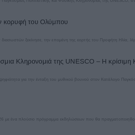
Παγκόσμιας Πολιτιστικής και Φυσικής Κληρονομιάς της UNESCO, στο
ην κορυφή του Ολύμπου
 διασωστών ξεκίνησε, την επομένη της εορτής του Προφήτη Ηλία, λίγο
όσμια Κληρονομιά της UNESCO – Η κρίσιμη 
ψηφιότητα για την ένταξη του μυθικού βουνού στον Κατάλογο Παγκόσμ
026 με ένα πλούσιο πρόγραμμα εκδηλώσεων που θα πραγματοποιηθούν