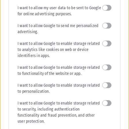
I want to allow my user data to be sent to Google
for online advertising purposes.
I want to allow Google to send me personalized
advertising.
I want to allow Google to enable storage related
to analytics like cookies on web or device
identifiers in apps.
ΔΙΕΘΝΉ
I want to allow Google to enable storage related
Τραμ συγκρούστηκαν στη Γερμανία: Πάνω από 25 τραυματίες,
to functionality of the website or app.
οι 3 σοβαρά
Συναγερμός έχει σημάνει στη Γερμανία μετά από σοβαρό τροχαίο που
I want to allow Google to enable storage related
σημειώθηκε στο Γκελζενκίρχεν, όταν δύο τραμ συγκρούστηκαν
to personalization.
μετωπικά με αποτέλεσμα...
I want to allow Google to enable storage related
ΑΝΑΡΤΉΘΗΚΕ ΑΠΌ
KARFITSANEWS
06/08/2026
to security, including authentication
functionality and fraud prevention, and other
user protection.