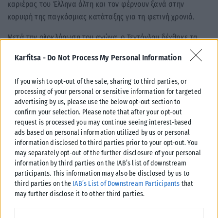
καριέρας του Έλληνα άλτη και τον φέρνουν ξανά στην
κορυφή της παγκόσμιας κατάταξης για τη φετινή χρονιά.
Μετά την ολοκλήρωση του αγώνα, ο Τεντόγλου δέχθηκε τα
συγχαρητήρια φίλων και συναθλητών του, με τον Εμμανουήλ
Karfitsa -
Do Not Process My Personal Information
Καραλή να είναι από τους πρώτους που έσπευσαν να τον
αγκαλιάσουν για το νέο σπουδαίο επίτευγμά του.
If you wish to opt-out of the sale, sharing to third parties, or
processing of your personal or sensitive information for targeted
Tags:
Λεμεσός
Μήκος
Μίλτος Τεντόγλου
advertising by us, please use the below opt-out section to
confirm your selection. Please note that after your opt-out
request is processed you may continue seeing interest-based
ads based on personal information utilized by us or personal
information disclosed to third parties prior to your opt-out. You
may separately opt-out of the further disclosure of your personal
Σχετικά Άρθρα
information by third parties on the IAB’s list of downstream
participants. This information may also be disclosed by us to
third parties on the
IAB’s List of Downstream Participants
that
may further disclose it to other third parties.
Please note that this website/app uses one or more Google