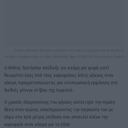
Greece's Miltiadis Tentoglou competes in the men's long jump final at the World
Athletics Championships in Tokyo, Wednesday, Sept. 17, 2025. (AP Photo/Ashley Landis)
Ο Μίλτος Τεντόγλου απέδειξε για ακόμη μία φορά γιατί
θεωρείται ένας από τους κορυφαίους άλτες μήκους στον
κόσμο, πραγματοποιώντας μια εντυπωσιακή εμφάνιση στο
διεθνές μίτινγκ στίβου της Λεμεσού.
Ο χρυσός Ολυμπιονίκης του μήκους κατέκτησε την πρώτη
θέση στον αγώνα, ολοκληρώνοντας την παρουσία του με
άλμα στα 8,49 μέτρα, επίδοση που αποτελεί πλέον την
κορυφαία στον κόσμο για το 2026.