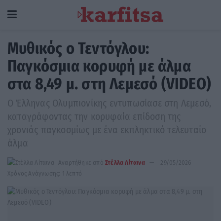
Μυθικός o Τεντόγλου:
Παγκόσμια κορυφή με άλμα
στα 8,49 μ. στη Λεμεσό (VIDEO)
Ο Έλληνας Ολυμπιονίκης εντυπωσίασε στη Λεμεσό,
καταγράφοντας την κορυφαία επίδοση της
χρονιάς παγκοσμίως με ένα εκπληκτικό τελευταίο
άλμα
Αναρτήθηκε από
Στέλλα Λίταινα
29/05/2026
Χρόνος Ανάγνωσης: 1 λεπτό