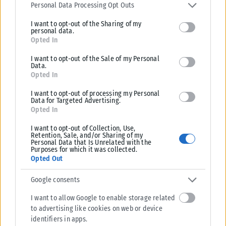
services and may gather and store information including but not
Personal Data Processing Opt Outs
limited to your visit or usage behaviour. You may click to grant or
I want to opt-out of the Sharing of my
deny consent to Google and its third-party tags to use your data
personal data.
for below specified purposes in below Google consent section.
Opted In
I want to opt-out of the Sale of my Personal
Data.
Opted In
I want to opt-out of processing my Personal
Data for Targeted Advertising.
ΕΛΛΆΔΑ
Opted In
Στην Ελλάδα η 46χρονη κατηγορούμενη για εμπλοκή στον
I want to opt-out of Collection, Use,
εμπρησμό της Marfin
Retention, Sale, and/or Sharing of my
Personal Data that Is Unrelated with the
Στην Ελλάδα έφτασε αργά το βράδυ της Πέμπτης (6/8) η 46χρονη που
Purposes for which it was collected.
κατηγορείται για εμπλοκή της στην υπόθεση της φονικής...
Opted Out
ΑΝΑΡΤΉΘΗΚΕ ΑΠΌ
KARFITSANEWS
06/08/2026
Google consents
I want to allow Google to enable storage related
to advertising like cookies on web or device
identifiers in apps.